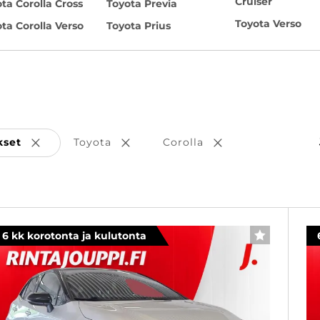
Cruiser
ta Corolla Cross
Toyota Previa
Toyota Verso
ta Corolla Verso
Toyota Prius
kset
Toyota
Corolla
Poista valinta
Poista valinta
Poista valinta
6 kk korotonta ja kulutonta
SUOSIKKI