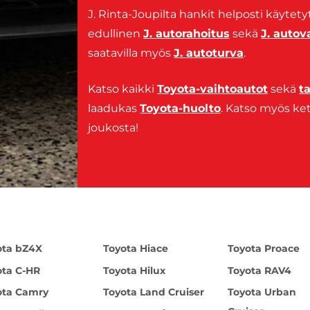
J. Rinta-Joupilta hankit helposti käytetyt
edullinen
J. autorahoitus
sekä
J. auto
saatavilla myös
J. autoturva
.
Katso kaikki
Toyota-vaihtoautot
sekä
t
laadukas
Toyota-huolto
. Katso myös 
joukosta!
ota bZ4X
Toyota Hiace
Toyota Proace
ota C-HR
Toyota Hilux
Toyota RAV4
ota Camry
Toyota Land Cruiser
Toyota Urban