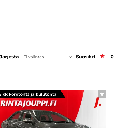
Järjestä
Suosikit
Suosiki
0
Ei valintaa
6 kk korotonta ja kulutonta
SUOSIKKI