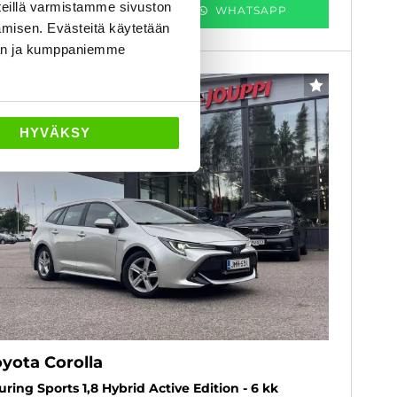
eillä varmistamme sivuston
KATSO TIEDOT
WHATSAPP
amisen. Evästeitä käytetään
dän ja kumppaniemme
6 kk korotonta ja kulutonta
SUOSIKKI
HYVÄKSY
oyota Corolla
uring Sports 1,8 Hybrid Active Edition - 6 kk