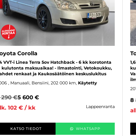
oyota Corolla
T
,4 VVT-i Linea Terra 5ov Hatchback - 6 kk korotonta
1,
a kulutonta maksuaikaa! - Ilmastointi, Vetokoukku,
ku
ahdet renkaat ja Kaukosäätöinen keskuslukitus
Va
il
006
, Manuaali, Bensiini, 202 000 km
Käytetty
20
 290 €
5 600 €
8
lappeenranta
lk. 102 € / kk
al
KATSO TIEDOT
WHATSAPP