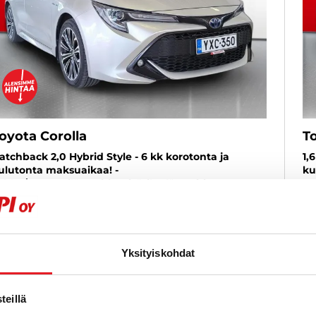
oyota Corolla
T
atchback 2,0 Hybrid Style - 6 kk korotonta ja
1,
ulutonta maksuaikaa! -
ku
ohko/Moottorilämmitin+sisätilanlämmitin,
Ve
etokoukku, Vakionopeudensäädin, Kaistavahti - J.
20
utoturva
019
, Automaatti, Hybridi, 68 400 km
Käytetty
8
Yksityiskohdat
4 900 €
24 300 €
al
kotka
lk. 252 € / kk
eillä