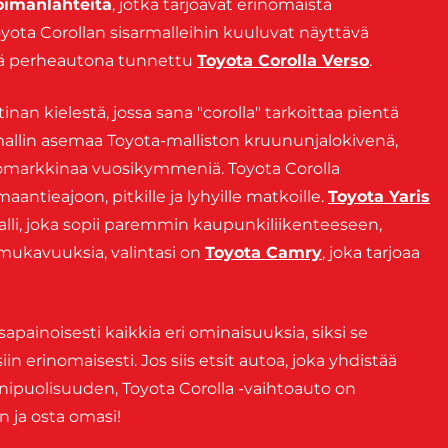
voimanlähteitä
, jotka tarjoavat erinomaista
Toyota Corollan sisarmalleihin kuuluvat näyttävä
ä perheautona tunnettu
Toyota Corolla Verso
.
inan kielestä, jossa sana "corolla" tarkoittaa pientä
mallin asemaa Toyota-malliston kruununjalokivenä,
tomarkkinaa vuosikymmeniä. Toyota Corolla
antieajoon, pitkille ja lyhyille matkoille.
Toyota Yaris
li, joka sopii paremmin kaupunkiliikenteeseen,
 mukavuuksia, valintasi on
Toyota Camry
, joka tarjoaa
sapainoisesti kaikkia eri ominaisuuksia, siksi se
n erinomaisesti. Jos siis etsit autoa, joka yhdistää
nipuolisuuden, Toyota Corolla -vaihtoauto on
n ja osta omasi!