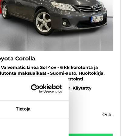
oyota Corolla
6 Valvematic Linea Sol 4ov - 6 kk korotonta ja
lutonta maksuaikaa! - Suomi-auto, Huoltokirja,
tokoukku, Automaattinen ilmastointi
11
, Manuaali, Bensiini, 219 000 km
Käytetty
 900 €
Tietoja
oulu
k. 143 € / kk