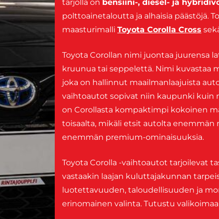
tarjolla on
bensiini-, diesel- ja hybridi
polttoainetaloutta ja alhaisia päästöjä. 
maasturimalli
Toyota Corolla Cross
sek
Toyota Corollan nimi juontaa juurensa lat
kruunua tai seppelettä. Nimi kuvastaa 
joka on hallinnut maailmanlaajuista au
vaihtoautot sopivat niin kaupunki kuin ma
on Corollasta kompaktimpi kokoinen mal
toisaalta, mikäli etsit autolta enemmän
enemmän premium-ominaisuuksia.
Toyota Corolla -vaihtoautot tarjoilevat ta
vastaakin laajan kuluttajakunnan tarpeisii
luotettavuuden, taloudellisuuden ja mo
erinomainen valinta. Tutustu valikoimaa