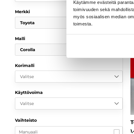
Käytämme evästeitä paranta
toimivuuden sekä mahdollista
Merkki
myös sosiaalisen median om
Toyota
toimesta.
Malli
Corolla
Korimalli
Valitse
Käyttövoima
Valitse
Vaihteisto
T
1
Manuaali