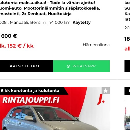
ulutonta maksuaikaa! - Todella vähän ajettu!
ko
uomi-auto, Moottorinlämmitin sisäpistokkeella,
Su
lmastointi, 2x Renkaat, Huoltokirja
Ka
ra
008
, Manuaali, Bensiini, 44 000 km
Käytetty
20
 600 €
1
hämeenlinna
lk. 152 € / kk
al
KATSO TIEDOT
WHATSAPP
6 kk korotonta ja kulutonta
SUOSIKKI