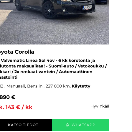
oyota Corolla
6 Valvematic Linea Sol 4ov - 6 kk korotonta ja
lutonta maksuaikaa! - Suomi-auto / Vetokoukku /
kkari / 2x renkaat vantein / Automaattinen
mastointi
12
, Manuaali, Bensiini, 227 000 km
Käytetty
 890 €
hyvinkää
k. 143 € / kk
KATSO TIEDOT
WHATSAPP