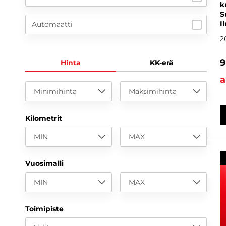
k
S
I
Automaatti
2
9
Hinta
KK-erä
a
Minimihinta
Maksimihinta
Kilometrit
MIN
MAX
Vuosimalli
MIN
MAX
Toimipiste