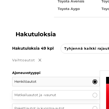
Toyota Avensis
Toyo
Toyota Aygo
Toyo
Hakutuloksia
Hakutuloksia
49
kpl
Tyhjennä kaikki rajau
Vaihtoautot
Poista valinta
Ajoneuvotyyppi
Henkilöautot
Matkailuautot ja -vaunut
Pakettiautot ja kuorma-autot