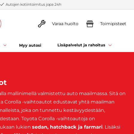
Autojen kotiintoimitus jopa 24h
Varaa huolto
Toimipisteet
t
Lisäpalvelut ja rahoitus
Myy autosi
ot
la mallinimellä valmistettu auto maailmassa. Sitä on
ta Corolla -vaihtoautot edustavat yhtä maailman
alleista, joka on tunnettu kestävyydestään,
estaan. Toyota Corolla -vaihtoautoja on
 mukaan lukien
sedan, hatchback ja farmari
. Lisäksi