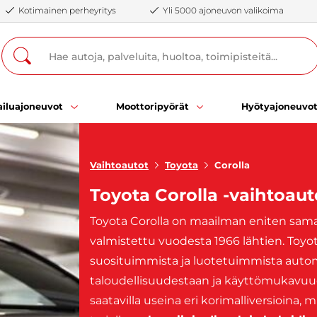
Kotimainen perheyritys
Yli 5000 ajoneuvon valikoima
iluajoneuvot
Moottoripyörät
Hyötyajoneuvo
Vaihtoautot
Toyota
Corolla
Toyota Corolla -vaihtoaut
Toyota Corolla on maailman eniten samal
valmistettu vuodesta 1966 lähtien. Toyo
suosituimmista ja luotetuimmista autom
taloudellisuudestaan ja käyttömukavuud
saatavilla useina eri korimalliversioina,