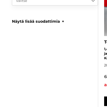
Valitse
Näytä lisää suodattimia
T
1
j
K
2
6
a