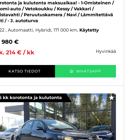
rotonta ja kulutonta maksuaikaa! - 1-Omisteinen /
omi-auto / Vetokoukku / Kessy / Vakkari /
istavahti / Peruutuskamera / Navi / Lämmitettävä
tti / - J. autoturva
22
, Automaatti, Hybridi, 171 000 km
Käytetty
8 980 €
hyvinkää
k. 214 € / kk
KATSO TIEDOT
WHATSAPP
6 kk korotonta ja kulutonta
SUOSIKKI