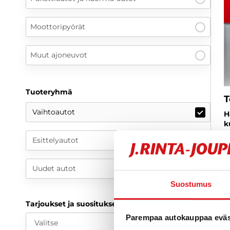
Moottoripyörät
Muut ajoneuvot
Tuoteryhmä
T
Vaihtoautot
H
k
L
Esittelyautot
V
a
Uudet autot
2
Suostumus
2
Tarjoukset ja suositukset
a
Parempaa autokauppaa eväst
Valitse