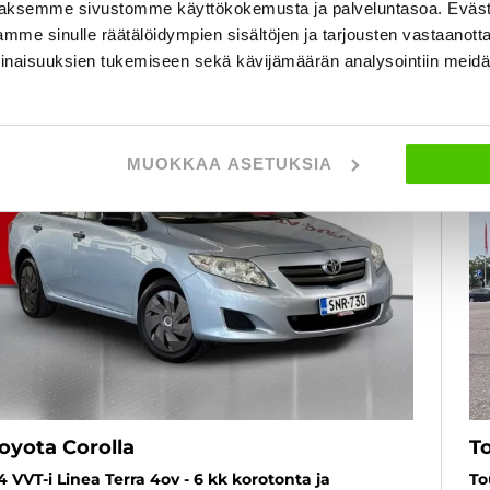
aksemme sivustomme käyttökokemusta ja palveluntasoa. Eväst
KATSO TIEDOT
WHATSAPP
mme sinulle räätälöidympien sisältöjen ja tarjousten vastaanott
inaisuuksien tukemiseen sekä kävijämäärän analysointiin mei
6 kk korotonta ja kulutonta
SUOSIKKI
MUOKKAA ASETUKSIA
oyota Corolla
T
,4 VVT-i Linea Terra 4ov - 6 kk korotonta ja
To