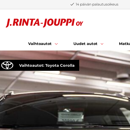
Siirry sisältöön
14 päivän palautusoikeus
Vaihtoautot
Uudet autot
Matka
Vaihtoautot: Toyota Corolla