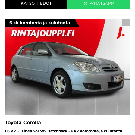
KATSO TIEDOT
WHATSAPP
6 kk korotonta ja kulutonta
SUO
Toyota Corolla
1,6 VVT-i Linea Sol 5ov Hatchback - 6 kk korotonta ja kulutonta