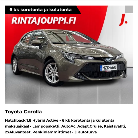
6 kk korotonta ja kulutonta
SUO
Toyota Corolla
Hatchback 1,8 Hybrid Active - 6 kk korotonta ja kulutonta
maksuaikaa! - Lämpöpaketti, AutoAc, Adapt.Cruise, Kaistavahti,
2xAluvanteet, Penkinlämmittimet - J. autoturva