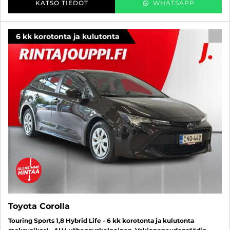
KATSO TIEDOT
WHATSAPP
6 kk korotonta ja kulutonta
SUO
Toyota Corolla
Touring Sports 1,8 Hybrid Life - 6 kk korotonta ja kulutonta