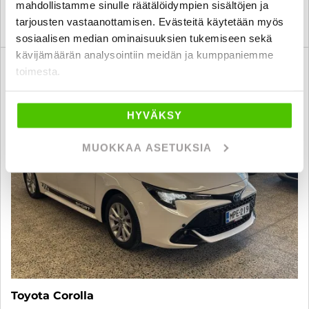
mahdollistamme sinulle räätälöidympien sisältöjen ja
tarjousten vastaanottamisen. Evästeitä käytetään myös
KATSO TIEDOT
WHATSAPP
sosiaalisen median ominaisuuksien tukemiseen sekä
kävijämäärän analysointiin meidän ja kumppaniemme
6 kk korotonta ja kulutonta
toimesta.
SUO
HYVÄKSY
MUOKKAA ASETUKSIA
Toyota Corolla