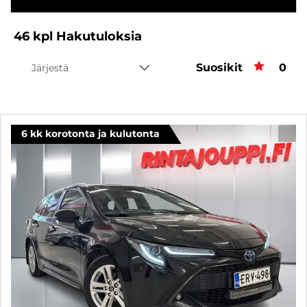
46
kpl
Hakutuloksia
Suosikit
Suos
0
Järjestä
6 kk korotonta ja kulutonta
SUO