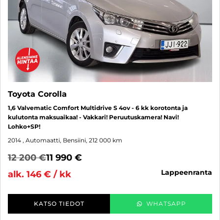
Toyota Corolla
1,6 Valvematic Comfort Multidrive S 4ov - 6 kk korotonta ja
kulutonta maksuaikaa! - Vakkari! Peruutuskamera! Navi!
Lohko+SP!
2014
, Automaatti, Bensiini, 212 000 km
12 200 €
11 990 €
lappeenranta
alk. 146 € / kk
KATSO TIEDOT
WHATSAPP