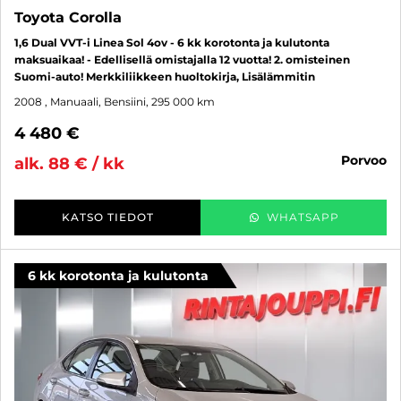
Toyota Corolla
1,6 Dual VVT-i Linea Sol 4ov - 6 kk korotonta ja kulutonta
maksuaikaa! - Edellisellä omistajalla 12 vuotta! 2. omisteinen
Suomi-auto! Merkkiliikkeen huoltokirja, Lisälämmitin
2008
, Manuaali, Bensiini, 295 000 km
4 480 €
porvoo
alk. 88 € / kk
KATSO TIEDOT
WHATSAPP
6 kk korotonta ja kulutonta
SUO