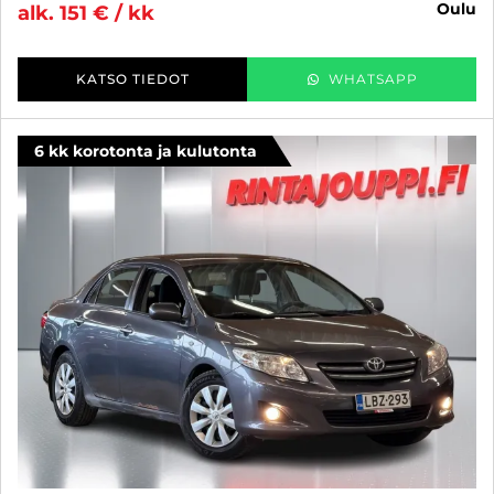
oulu
alk. 151 € / kk
KATSO TIEDOT
WHATSAPP
6 kk korotonta ja kulutonta
SUO