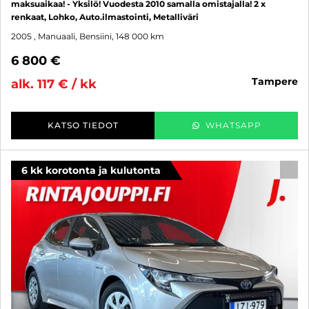
maksuaikaa! - Yksilö! Vuodesta 2010 samalla omistajalla! 2 x
renkaat, Lohko, Auto.ilmastointi, Metalliväri
2005
, Manuaali, Bensiini, 148 000 km
6 800 €
tampere
alk. 117 € / kk
KATSO TIEDOT
WHATSAPP
6 kk korotonta ja kulutonta
SUO