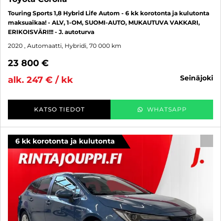
Touring Sports 1,8 Hybrid Life Autom - 6 kk korotonta ja kulutonta
maksuaikaa! - ALV, 1-OM, SUOMI-AUTO, MUKAUTUVA VAKKARI,
ERIKOISVÄRI!!! - J. autoturva
2020
, Automaatti, Hybridi, 70 000 km
23 800 €
seinäjoki
alk. 247 € / kk
KATSO TIEDOT
WHATSAPP
6 kk korotonta ja kulutonta
SUO