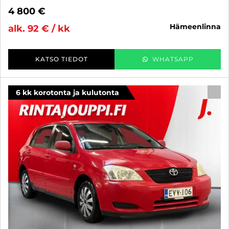
4 800 €
hämeenlinna
alk. 92 € / kk
KATSO TIEDOT
WHATSAPP
6 kk korotonta ja kulutonta
SUO