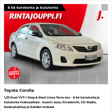
6 kk korotonta ja kulutonta
SUO
Toyota Corolla
1,33 Dual VVT-i Stop & Start Linea Terra 4ov - 6 kk korotonta ja
kulutonta maksuaikaa! - Suomi-auto, Ilmastointi, CD-Radio,
Keskuslukitus ja Kahdet renkaat