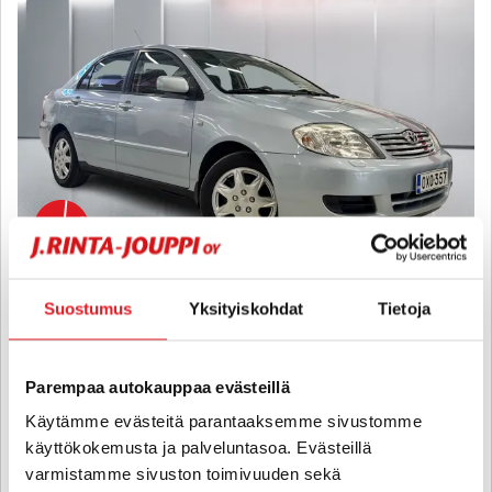
Toyota Corolla
Suostumus
Yksityiskohdat
Tietoja
4D COROLLA SEDAN 1.4 - 6 kk korotonta ja kulutonta maksuaikaa!
- Suomi-auto, Ilmastointi, Moottorinlämmitin sisäpuhaltimella
Parempaa autokauppaa evästeillä
2004
, Bensiini, 228 000 km
Käytämme evästeitä parantaaksemme sivustomme
4 490 €
3 490 €
käyttökokemusta ja palveluntasoa. Evästeillä
jyväskylä
alk. 75 € / kk
varmistamme sivuston toimivuuden sekä