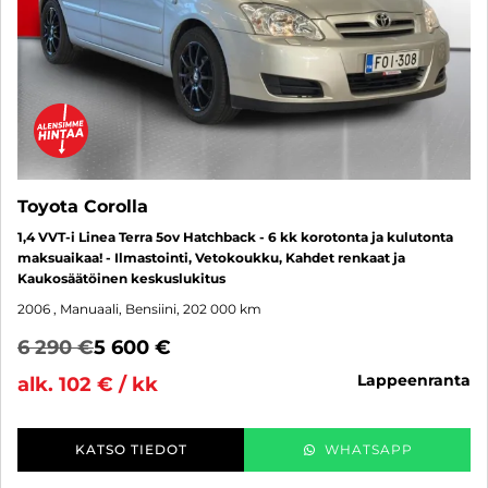
Toyota Corolla
1,4 VVT-i Linea Terra 5ov Hatchback - 6 kk korotonta ja kulutonta
maksuaikaa! - Ilmastointi, Vetokoukku, Kahdet renkaat ja
Kaukosäätöinen keskuslukitus
2006
, Manuaali, Bensiini, 202 000 km
6 290 €
5 600 €
lappeenranta
alk. 102 € / kk
KATSO TIEDOT
WHATSAPP