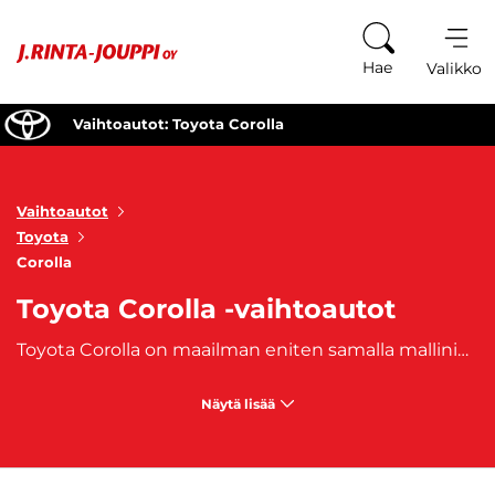
Siirry sisältöön
Hae
Valikko
Vaihtoautot: Toyota Corolla
Vaihtoautot
Toyota
Corolla
Toyota Corolla -vaihtoautot
Toyota Corolla on maailman eniten samalla mallinimellä valmistettu auto maailmassa. Sitä on valmistettu vuodesta 1966 lähtien. Toyota Corolla -vaihtoautot edustavat yhtä maailman suosituimmista ja luotetuimmista automalleista, joka on tunnettu kestävyydestään, taloudellisuudestaan ja käyttömukavuudestaan. Toyota Corolla -vaihtoautoja on saatavilla useina eri korimalliversioina, mukaan lukien
Näytä lisää