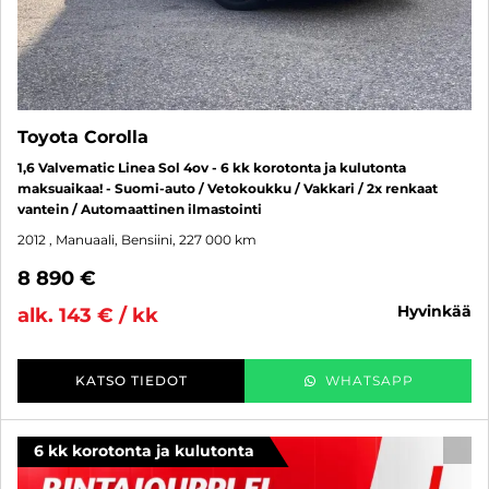
Toyota Corolla
1,6 Valvematic Linea Sol 4ov - 6 kk korotonta ja kulutonta
maksuaikaa! - Suomi-auto / Vetokoukku / Vakkari / 2x renkaat
vantein / Automaattinen ilmastointi
2012
, Manuaali, Bensiini, 227 000 km
8 890 €
hyvinkää
alk. 143 € / kk
KATSO TIEDOT
WHATSAPP
6 kk korotonta ja kulutonta
SUO