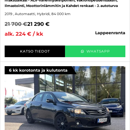
maksuaikaa! - ALV-vähennyskelpoinen, Vakionopeudensäädin,
Ilmastointi, Moottorinlämmitin ja Kahdet renkaat - J. autoturva
2019
, Automaatti, Hybridi, 84 000 km
21 700 €
21 290 €
lappeenranta
alk. 224 € / kk
KATSO TIEDOT
WHATSAPP
6 kk korotonta ja kulutonta
SUO