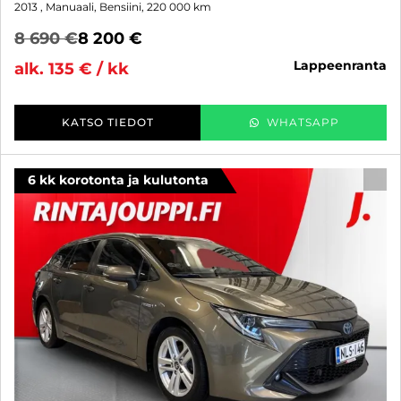
2013
, Manuaali, Bensiini, 220 000 km
8 690 €
8 200 €
lappeenranta
alk. 135 € / kk
KATSO TIEDOT
WHATSAPP
6 kk korotonta ja kulutonta
SUO