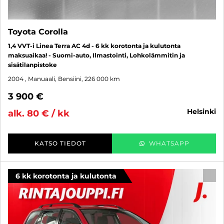
Toyota Corolla
1,4 VVT-i Linea Terra AC 4d - 6 kk korotonta ja kulutonta
maksuaikaa! - Suomi-auto, Ilmastointi, Lohkolämmitin ja
sisätilanpistoke
2004
, Manuaali, Bensiini, 226 000 km
3 900 €
helsinki
alk. 80 € / kk
KATSO TIEDOT
WHATSAPP
6 kk korotonta ja kulutonta
SUO