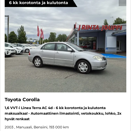
6 kk korotonta ja kulutonta
SUO
Toyota Corolla
1,6 VVT-i Linea Terra AC 4d - 6 kk korotonta ja kulutonta
maksuaikaa! - Automaattinen ilmastointi, vetokoukku, lohko, 2x
hyvät renkaat
2003
, Manuaali, Bensiini, 193 000 km