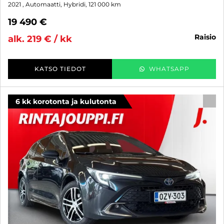
2021
, Automaatti, Hybridi, 121 000 km
19 490 €
raisio
alk. 219 € / kk
KATSO TIEDOT
WHATSAPP
6 kk korotonta ja kulutonta
SUO