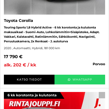
Toyota Corolla
Touring Sports 1,8 Hybrid Active - 6 kk korotonta ja kulutonta
maksuaikaa! - Suomi-Auto, Lohkolämmitin+Sisäpistoke, Adapt.
Vakkari, Kaistavahti, Ratinlämmitin, Sähkökontti, Navigointi,
Peruutuskamera, 2x Renkaat - J. autoturva
2020
, Automaatti, Hybridi, 181 000 km
17 790 €
porvoo
alk. 202 € / kk
KATSO TIEDOT
WHATSAPP
6 kk korotonta ja kulutonta
SUO