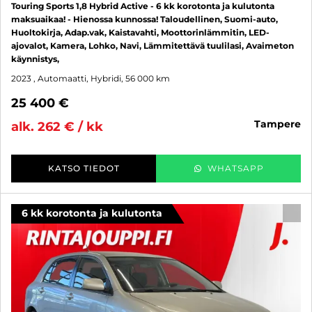
Touring Sports 1,8 Hybrid Active - 6 kk korotonta ja kulutonta
maksuaikaa! - Hienossa kunnossa! Taloudellinen, Suomi-auto,
Huoltokirja, Adap.vak, Kaistavahti, Moottorinlämmitin, LED-
ajovalot, Kamera, Lohko, Navi, Lämmitettävä tuulilasi, Avaimeton
käynnistys,
2023
, Automaatti, Hybridi, 56 000 km
25 400 €
tampere
alk. 262 € / kk
KATSO TIEDOT
WHATSAPP
6 kk korotonta ja kulutonta
SUO