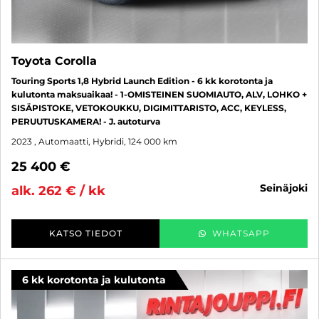
Toyota Corolla
Touring Sports 1,8 Hybrid Launch Edition - 6 kk korotonta ja
kulutonta maksuaikaa! - 1-OMISTEINEN SUOMIAUTO, ALV, LOHKO +
SISÄPISTOKE, VETOKOUKKU, DIGIMITTARISTO, ACC, KEYLESS,
PERUUTUSKAMERA! - J. autoturva
2023
, Automaatti, Hybridi, 124 000 km
25 400 €
seinäjoki
alk. 262 € / kk
KATSO TIEDOT
WHATSAPP
6 kk korotonta ja kulutonta
SUO