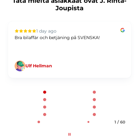
Tätä mieltä asiakkaat ovat J. Rinta-
Joupista
1 day ago
Bra bilaffär och betjäning på SVENSKA!
Ulf Hellman
Page 1 of 60
1 / 60