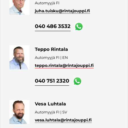
Automyyjä FI
juha.tuisku
@rintajouppi.fi
040 486 3532
Teppo Rintala
Automyyjä FI | EN
teppo.rintala
@rintajouppi.fi
040 751 2320
Vesa Luhtala
Automyyjä FI | SV
vesa.luhtala
@rintajouppi.fi