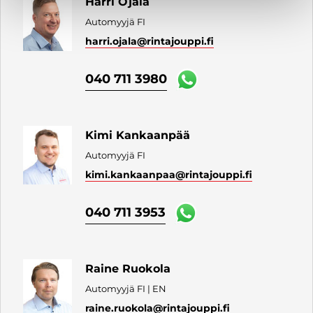
Harri Ojala
Automyyjä FI
harri.ojala
@rintajouppi.fi
040 711 3980
Kimi Kankaanpää
Automyyjä FI
kimi.kankaanpaa
@rintajouppi.fi
040 711 3953
Raine Ruokola
Automyyjä FI | EN
raine.ruokola
@rintajouppi.fi