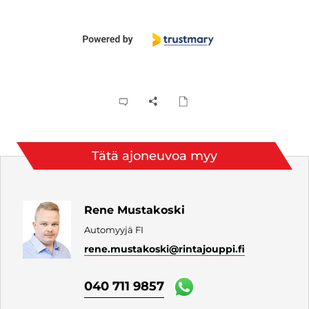
Tätä ajoneuvoa myy
Rene Mustakoski
Automyyjä FI
rene.mustakoski
@rintajouppi.fi
040 711 9857