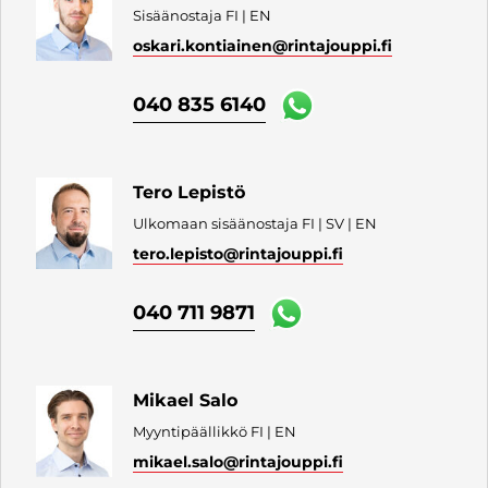
Sisäänostaja FI | EN
oskari.kontiainen
@rintajouppi.fi
040 835 6140
Tero Lepistö
Ulkomaan sisäänostaja FI | SV | EN
tero.lepisto
@rintajouppi.fi
040 711 9871
Mikael Salo
Myyntipäällikkö FI | EN
mikael.salo
@rintajouppi.fi