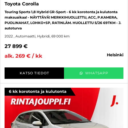
Toyota Corolla
Touring Sports 1,8 Hybrid GR-Sport - 6 kk korotonta ja kulutonta
maksuaikaa! - NÄYTTÄVÄ! MERKKIHUOLLETTU, ACC, P.KAMERA,
PUOLINAHAT, LOHKO+SP, RATINLÄM. HUOLLETTU 5/26 69TKM - J.
autoturva
2022
, Automaatti, Hybridi, 69 000 km
27 899 €
helsinki
alk. 269 € / kk
KATSO TIEDOT
WHATSAPP
6 kk korotonta ja kulutonta