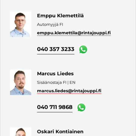
Emppu Klemettilä
Automyyjä FI
emppu.klemettila
@rintajouppi.fi
040 357 3233
Marcus Liedes
Sisäänostaja FI | EN
marcus.liedes
@rintajouppi.fi
040 711 9868
Oskari Kontiainen