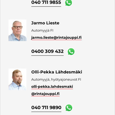
040 711 9855
Jarmo Lieste
Automyyjä FI
jarmo.lieste
@rintajouppi.fi
0400 309 432
Olli-Pekka Lähdesmäki
Automyyjä, hyötyajoneuvot FI
olli-pekka.lahdesmaki
@rintajouppi.fi
040 711 9890