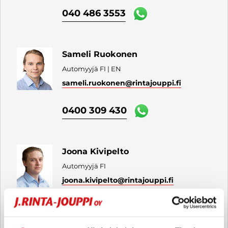
040 486 3553
Sameli Ruokonen
Automyyjä FI | EN
sameli.ruokonen
@rintajouppi.fi
0400 309 430
Joona Kivipelto
Automyyjä FI
joona.kivipelto
@rintajouppi.fi
040 711 3952