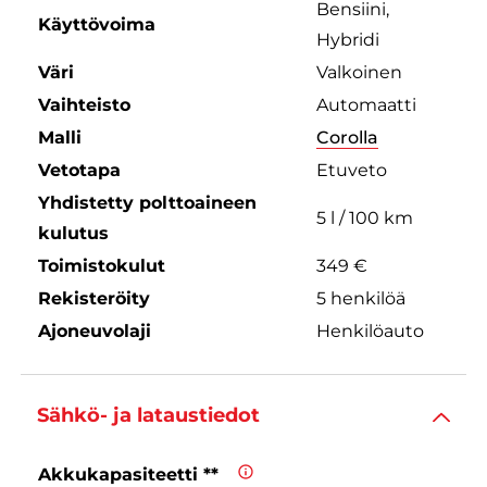
Bensiini,
Käyttövoima
Hybridi
Väri
Valkoinen
Vaihteisto
Automaatti
Malli
Corolla
Vetotapa
Etuveto
Yhdistetty polttoaineen
5 l / 100 km
kulutus
Toimistokulut
349 €
Rekisteröity
5 henkilöä
Ajoneuvolaji
Henkilöauto
Sähkö- ja lataustiedot
Akkukapasiteetti **