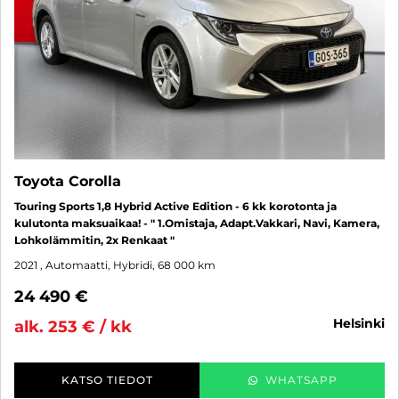
Toyota Corolla
Touring Sports 1,8 Hybrid Active Edition - 6 kk korotonta ja
kulutonta maksuaikaa! - " 1.Omistaja, Adapt.Vakkari, Navi, Kamera,
Lohkolämmitin, 2x Renkaat "
2021
, Automaatti, Hybridi, 68 000 km
24 490 €
helsinki
alk. 253 € / kk
KATSO TIEDOT
WHATSAPP