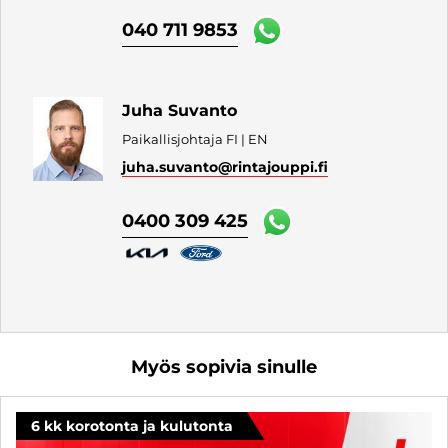
040 711 9853
Juha Suvanto
Paikallisjohtaja FI | EN
juha.suvanto
@rintajouppi.fi
0400 309 425
Myös sopivia sinulle
6 kk korotonta ja kulutonta