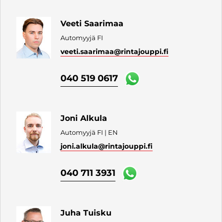
Veeti Saarimaa
Automyyjä FI
veeti.saarimaa
@rintajouppi.fi
040 519 0617
Joni Alkula
Automyyjä FI | EN
joni.alkula
@rintajouppi.fi
040 711 3931
Juha Tuisku