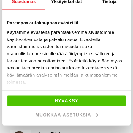
Suostumus
Yksityiskohdat
Tietoja
Eetu Lager
Automyyjä, hyötyajoneuvot FI | EN |
Parempaa autokauppaa evästeillä
SV
Käytämme evästeitä parantaaksemme sivustomme
eetu.lager
@rintajouppi.fi
käyttökokemusta ja palveluntasoa. Evästeillä
varmistamme sivuston toimivuuden sekä
040 711 9897
mahdollistamme sinulle räätälöidympien sisältöjen ja
tarjousten vastaanottamisen. Evästeitä käytetään myös
sosiaalisen median ominaisuuksien tukemiseen sekä
kävijämäärän analysointiin meidän ja kumppaniemme
Jimi Esko
toimesta.
Automyyjä
jimi.esko
@rintajouppi.fi
HYVÄKSY
040 711 9854
MUOKKAA ASETUKSIA