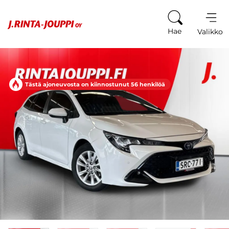
Siirry sisältöön
Hae
Valikko
Tästä ajoneuvosta on kiinnostunut 56 henkilöä