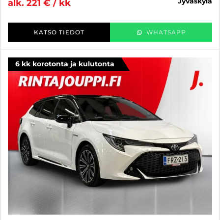
jyväskylä
alk. 221 € / kk
KATSO TIEDOT
WHATSAPP
6 kk korotonta ja kulutonta