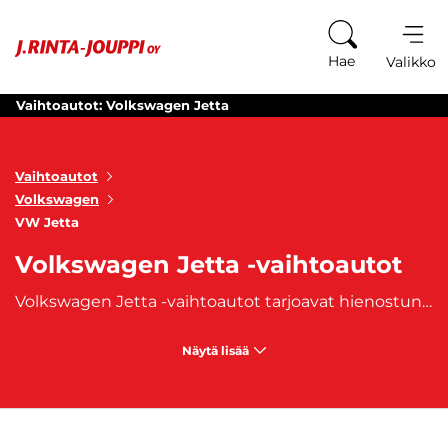
Siirry sisältöön
Hae
Valikko
Vaihtoautot: Volkswagen Jetta
Vaihtoautot
Volkswagen
VW Jetta
Volkswagen Jetta -vaihtoautot
Volkswagen Jetta -vaihtoautot tarjoavat hienostunutta saksalaista suunnittelua ja insinööritaitoa kohtuulliseen hintaan. Jettan tunnusmerkkejä ovat erinomainen polttoainetaloudellisuus, laadukkaat sisätilat ja luokkansa parhaat turvallisuusominaisuudet. Volkswagen Jetta on alunperin sedan-versio
Näytä lisää