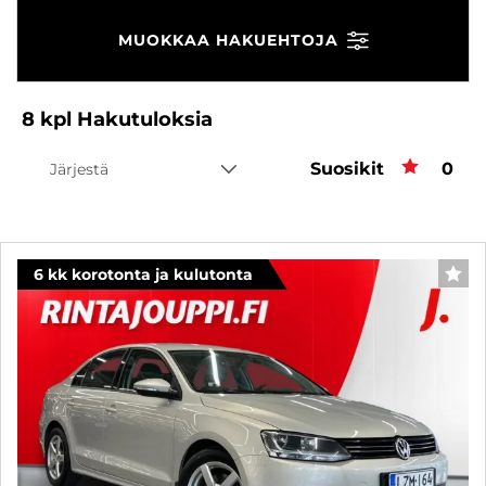
MUOKKAA HAKUEHTOJA
8
kpl
Hakutuloksia
Suosikit
Suos
0
Järjestä
6 kk korotonta ja kulutonta
SUO