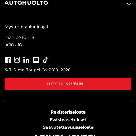
AUTOHUOLTO
Myynnin aukioloajat
ma - pe 10 - 18
la 10 - 16
Facebook
Instagram
LinkedIn
Youtube
Tiktok
© J. Rinta-Jouppi Oy 2019–2026
LIITY JII-KLUBIIN
Rekisteriseloste
Evästeasetukset
Saavutettavuusseloste