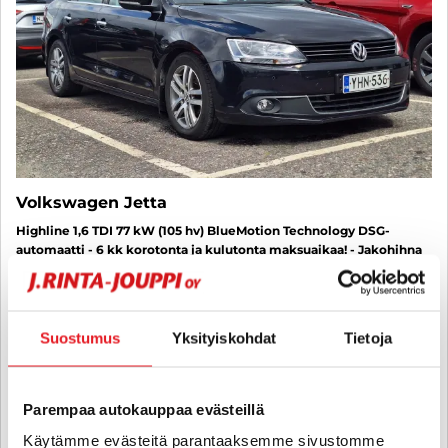
Volkswagen Jetta
Highline 1,6 TDI 77 kW (105 hv) BlueMotion Technology DSG-
automaatti - 6 kk korotonta ja kulutonta maksuaikaa! - Jakohihna
juuri vaihdettu, Webasto, lohkolämmitin sisäpistokkeella,
automaatti-ilmastointi, tutkat
2011
, Automaatti, Diesel, 190 000 km
Suostumus
Yksityiskohdat
Tietoja
7 400 €
hämeenlinna
alk. 124 € / kk
Parempaa autokauppaa evästeillä
Käytämme evästeitä parantaaksemme sivustomme
KATSO TIEDOT
WHATSAPP