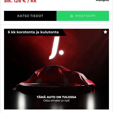
alk. 128 € / kk
KATSO TIEDOT
WHATSAPP
6 kk korotonta ja kulutonta
SUO