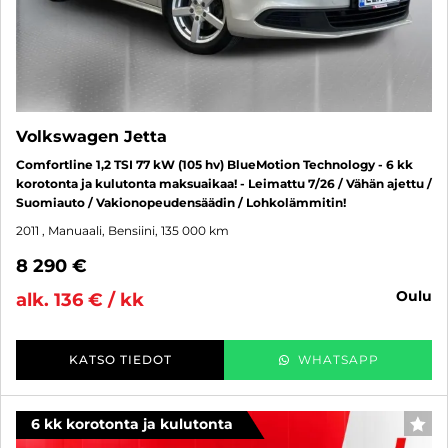
Volkswagen Jetta
Comfortline 1,2 TSI 77 kW (105 hv) BlueMotion Technology - 6 kk
korotonta ja kulutonta maksuaikaa! - Leimattu 7/26 / Vähän ajettu /
Suomiauto / Vakionopeudensäädin / Lohkolämmitin!
2011
, Manuaali, Bensiini, 135 000 km
8 290 €
oulu
alk. 136 € / kk
KATSO TIEDOT
WHATSAPP
6 kk korotonta ja kulutonta
SUO