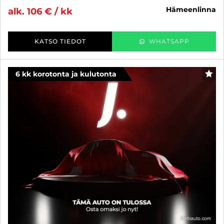
hämeenlinna
alk. 106 € / kk
KATSO TIEDOT
WHATSAPP
6 kk korotonta ja kulutonta
SUO