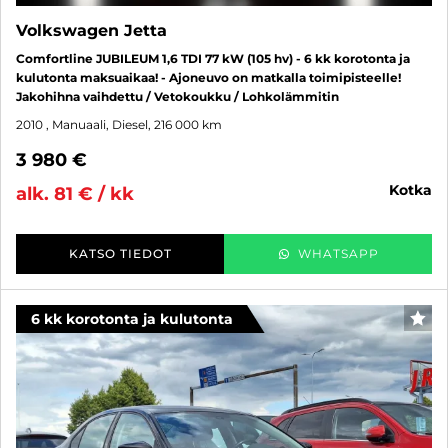
Volkswagen Jetta
Comfortline JUBILEUM 1,6 TDI 77 kW (105 hv) - 6 kk korotonta ja
kulutonta maksuaikaa! - Ajoneuvo on matkalla toimipisteelle!
Jakohihna vaihdettu / Vetokoukku / Lohkolämmitin
2010
, Manuaali, Diesel, 216 000 km
3 980 €
kotka
alk. 81 € / kk
KATSO TIEDOT
WHATSAPP
6 kk korotonta ja kulutonta
SUO