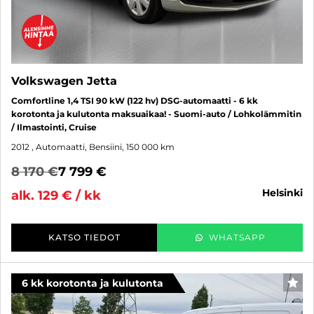
Volkswagen Jetta
Comfortline 1,4 TSI 90 kW (122 hv) DSG-automaatti - 6 kk
korotonta ja kulutonta maksuaikaa! - Suomi-auto / Lohkolämmitin
/ Ilmastointi, Cruise
2012
, Automaatti, Bensiini, 150 000 km
8 170 €
7 799 €
helsinki
alk. 129 € / kk
KATSO TIEDOT
WHATSAPP
6 kk korotonta ja kulutonta
SUO