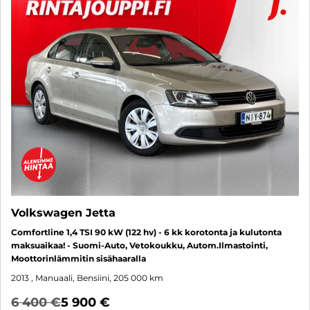
Volkswagen Jetta
Comfortline 1,4 TSI 90 kW (122 hv) - 6 kk korotonta ja kulutonta
maksuaikaa! - Suomi-Auto, Vetokoukku, Autom.Ilmastointi,
Moottorinlämmitin sisähaaralla
2013
, Manuaali, Bensiini, 205 000 km
6 400 €
5 900 €