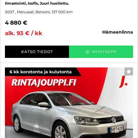
Ilmastointi, Isofix, Juuri huollettu.
2007
, Manuaali, Bensiini, 137 000 km
4 880 €
hämeenlinna
alk. 93 € / kk
KATSO TIEDOT
WHATSAPP
6 kk korotonta ja kulutonta
SUO