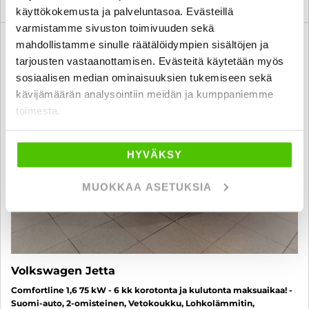
käyttökokemusta ja palveluntasoa. Evästeillä
varmistamme sivuston toimivuuden sekä
6 kk korotonta ja kulutonta
mahdollistamme sinulle räätälöidympien sisältöjen ja
SUO
tarjousten vastaanottamisen. Evästeitä käytetään myös
sosiaalisen median ominaisuuksien tukemiseen sekä
kävijämäärän analysointiin meidän ja kumppaniemme
toimesta.
HYVÄKSY
MUOKKAA ASETUKSIA
Volkswagen Jetta
Comfortline 1,6 75 kW - 6 kk korotonta ja kulutonta maksuaikaa! -
Suomi-auto, 2-omisteinen, Vetokoukku, Lohkolämmitin,