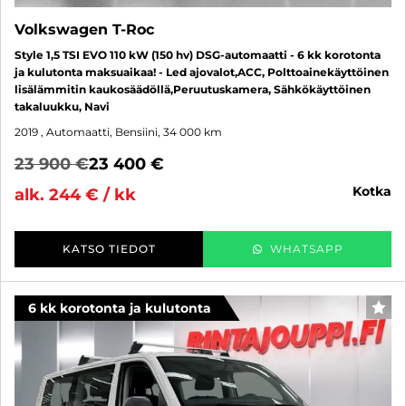
Volkswagen T-Roc
Style 1,5 TSI EVO 110 kW (150 hv) DSG-automaatti - 6 kk korotonta
ja kulutonta maksuaikaa! - Led ajovalot,ACC, Polttoainekäyttöinen
lisälämmitin kaukosäädöllä,Peruutuskamera, Sähkökäyttöinen
takaluukku, Navi
2019
, Automaatti, Bensiini, 34 000 km
23 900 €
23 400 €
kotka
alk. 244 € / kk
KATSO TIEDOT
WHATSAPP
6 kk korotonta ja kulutonta
SUO