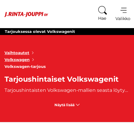
Siirry sisältöön
Hae
Valikko
Tarjouksessa olevat Volkswagenit
Vaihtoautot
Volkswagen
Volkswagen-tarjous
Tarjoushintaiset Volkswagenit
Tarjoushintaisten Volkswagen-mallien seasta löytyy runsaasti vaihtoehtoja, jotka tarjoavat huippuluokan suorituskykyä ja tyylikkyyttä edulliseen hintaan. Nyt sinulla on loistava tilaisuus hankkia laadukas auto
Näytä lisää