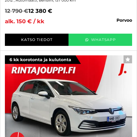
2012
, Automaatti, Bensiini, 137 000 km
12 790 €
12 380 €
porvoo
alk. 150 € / kk
KATSO TIEDOT
WHATSAPP
6 kk korotonta ja kulutonta
SUO