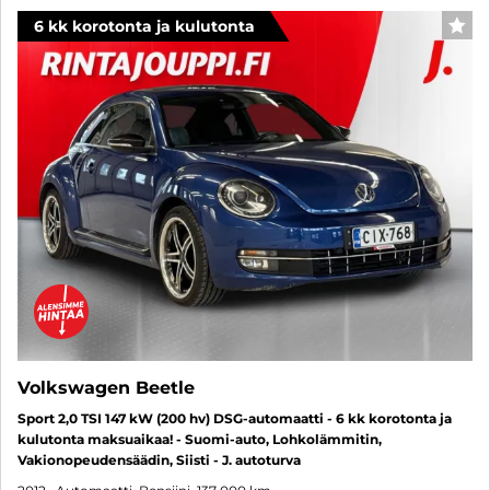
6 kk korotonta ja kulutonta
SUO
Volkswagen Beetle
Sport 2,0 TSI 147 kW (200 hv) DSG-automaatti - 6 kk korotonta ja
kulutonta maksuaikaa! - Suomi-auto, Lohkolämmitin,
Vakionopeudensäädin, Siisti - J. autoturva