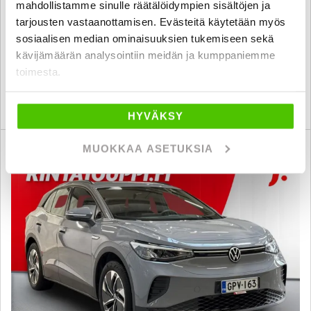
mahdollistamme sinulle räätälöidympien sisältöjen ja
2015
, Automaatti, Diesel, 270 000 km
tarjousten vastaanottamisen. Evästeitä käytetään myös
9 890 €
sosiaalisen median ominaisuuksien tukemiseen sekä
kävijämäärän analysointiin meidän ja kumppaniemme
espoo
alk. 156 € / kk
toimesta.
KATSO TIEDOT
WHATSAPP
HYVÄKSY
MUOKKAA ASETUKSIA
6 kk korotonta ja kulutonta
SUO