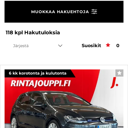
MUOKKAA HAKUEHTOJA
118
kpl
Hakutuloksia
Suosikit
Suos
0
Järjestä
6 kk korotonta ja kulutonta
SUO