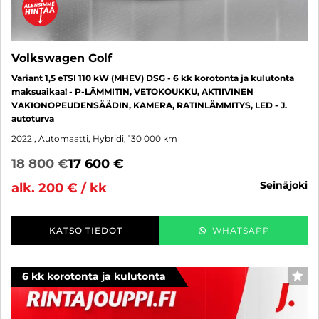
Volkswagen Golf
Variant 1,5 eTSI 110 kW (MHEV) DSG - 6 kk korotonta ja kulutonta
maksuaikaa! - P-LÄMMITIN, VETOKOUKKU, AKTIIVINEN
VAKIONOPEUDENSÄÄDIN, KAMERA, RATINLÄMMITYS, LED - J.
autoturva
2022
, Automaatti, Hybridi, 130 000 km
18 800 €
17 600 €
seinäjoki
alk. 200 € / kk
KATSO TIEDOT
WHATSAPP
6 kk korotonta ja kulutonta
SUO