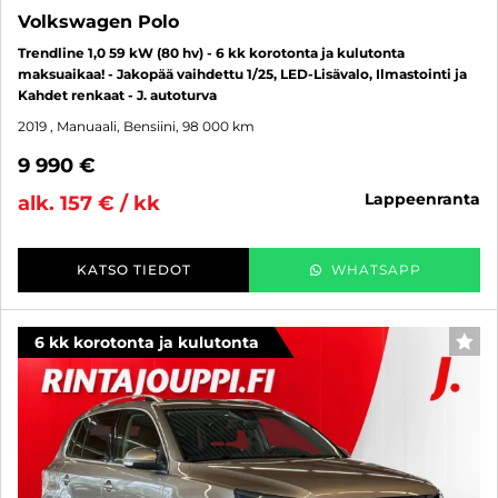
Volkswagen Polo
Trendline 1,0 59 kW (80 hv) - 6 kk korotonta ja kulutonta
maksuaikaa! - Jakopää vaihdettu 1/25, LED-Lisävalo, Ilmastointi ja
Kahdet renkaat - J. autoturva
2019
, Manuaali, Bensiini, 98 000 km
9 990 €
lappeenranta
alk. 157 € / kk
KATSO TIEDOT
WHATSAPP
6 kk korotonta ja kulutonta
SUO