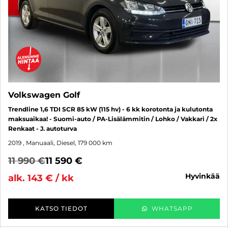
Volkswagen Golf
Trendline 1,6 TDI SCR 85 kW (115 hv) - 6 kk korotonta ja kulutonta
maksuaikaa! - Suomi-auto / PA-Lisälämmitin / Lohko / Vakkari / 2x
Renkaat - J. autoturva
2019
, Manuaali, Diesel, 179 000 km
11 990 €
11 590 €
hyvinkää
alk. 143 € / kk
KATSO TIEDOT
WHATSAPP