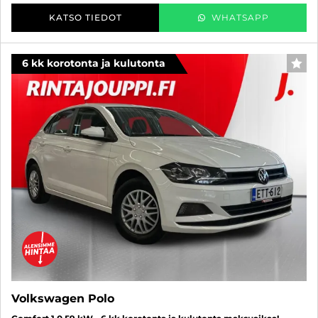
KATSO TIEDOT
WHATSAPP
6 kk korotonta ja kulutonta
SUO
Volkswagen Polo