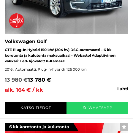
Volkswagen Golf
GTE Plug-In Hybrid 150 kW (204 hv) DSG-automaatti - 6 kk
korotonta ja kulutonta maksuaikaa! - Webasto! Adaptiivinen
vakkari! Led-Ajovalot! P-Kamera!
2016
, Automaatti, Plug-in-hybridi, 126 000 km
13 980 €
13 780 €
lahti
alk. 164 € / kk
KATSO TIEDOT
WHATSAPP
6 kk korotonta ja kulutonta
SUO