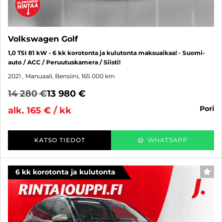
Volkswagen Golf
1,0 TSI 81 kW - 6 kk korotonta ja kulutonta maksuaikaa! - Suomi-
auto / ACC / Peruutuskamera / Siisti!
2021
, Manuaali, Bensiini, 165 000 km
14 280 €
13 980 €
pori
alk. 165 € / kk
KATSO TIEDOT
WHATSAPP
6 kk korotonta ja kulutonta
SUO