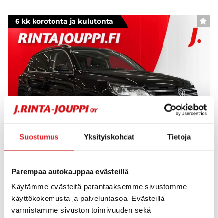
6 kk korotonta ja kulutonta
SUO
Suostumus
Yksityiskohdat
Tietoja
Parempaa autokauppaa evästeillä
Volkswagen Tiguan
Käytämme evästeitä parantaaksemme sivustomme
Sport & Style 2,0 TDI 110 kW (150 hv) 4MOTION DSG-automaatti - 6
käyttökokemusta ja palveluntasoa. Evästeillä
kk korotonta ja kulutonta maksuaikaa! - Suomi-Auto, Vetokoukku,
varmistamme sivuston toimivuuden sekä
Pysäköintitutkat eteen- ja taakse, Webasto