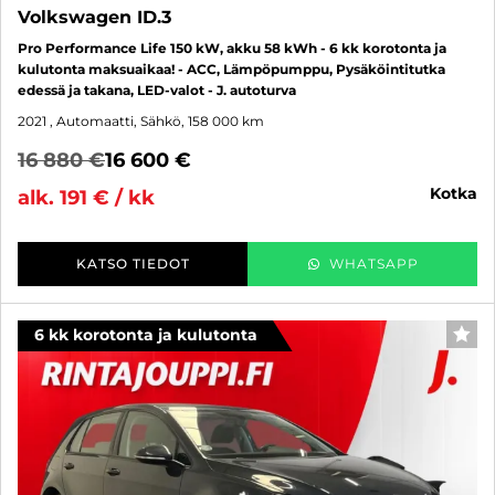
Volkswagen ID.3
Pro Performance Life 150 kW, akku 58 kWh - 6 kk korotonta ja
kulutonta maksuaikaa! - ACC, Lämpöpumppu, Pysäköintitutka
edessä ja takana, LED-valot - J. autoturva
2021
, Automaatti, Sähkö, 158 000 km
16 880 €
16 600 €
kotka
alk. 191 € / kk
KATSO TIEDOT
WHATSAPP
6 kk korotonta ja kulutonta
SUO