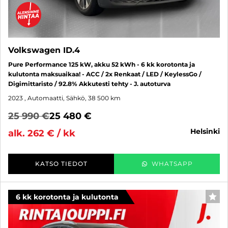
Volkswagen ID.4
Pure Performance 125 kW, akku 52 kWh - 6 kk korotonta ja
kulutonta maksuaikaa! - ACC / 2x Renkaat / LED / KeylessGo /
Digimittaristo / 92.8% Akkutesti tehty - J. autoturva
2023
, Automaatti, Sähkö, 38 500 km
25 990 €
25 480 €
helsinki
alk. 262 € / kk
KATSO TIEDOT
WHATSAPP
6 kk korotonta ja kulutonta
SUO