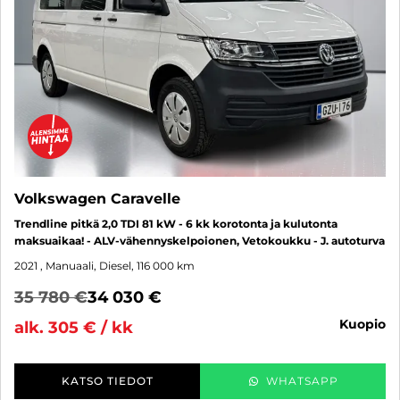
Volkswagen Caravelle
Trendline pitkä 2,0 TDI 81 kW - 6 kk korotonta ja kulutonta
maksuaikaa! - ALV-vähennyskelpoionen, Vetokoukku - J. autoturva
2021
, Manuaali, Diesel, 116 000 km
35 780 €
34 030 €
kuopio
alk. 305 € / kk
KATSO TIEDOT
WHATSAPP