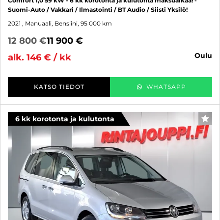
Comfort 1,0 59 kW - 6 kk korotonta ja kulutonta maksuaikaa! -
Suomi-Auto / Vakkari / Ilmastointi / BT Audio / Siisti Yksilö!
2021
, Manuaali, Bensiini, 95 000 km
12 800 €
11 900 €
oulu
alk. 146 € / kk
KATSO TIEDOT
WHATSAPP
6 kk korotonta ja kulutonta
SUO