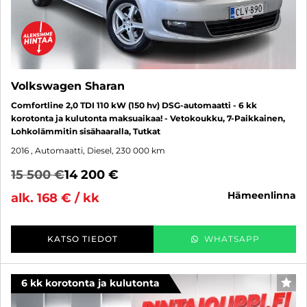
Volkswagen Sharan
Comfortline 2,0 TDI 110 kW (150 hv) DSG-automaatti - 6 kk
korotonta ja kulutonta maksuaikaa! - Vetokoukku, 7-Paikkainen,
Lohkolämmitin sisähaaralla, Tutkat
2016
, Automaatti, Diesel, 230 000 km
15 500 €
14 200 €
hämeenlinna
alk. 168 € / kk
KATSO TIEDOT
WHATSAPP
6 kk korotonta ja kulutonta
SUO