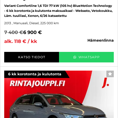
Variant Comfortline 1,6 TDI 77 kW (105 hv) BlueMotion Technology
- 6 kk korotonta ja kulutonta maksuaikaa! - Webasto, Vetokoukku,
Läm. tuulilasi, Xenon, 6/26 katsastettu
2013
, Manuaali, Diesel, 225 000 km
7 400 €
6 900 €
hämeenlinna
alk. 118 € / kk
KATSO TIEDOT
WHATSAPP
6 kk korotonta ja kulutonta
SUO