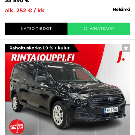
35 990 €
helsinki
alk. 252 € / kk
KATSO TIEDOT
WHATSAPP
Rahoituskorko 1,9 % + kulut
SUO