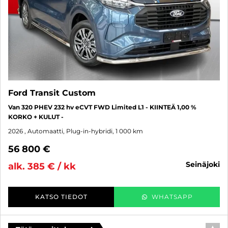
Ford Transit Custom
Van 320 PHEV 232 hv eCVT FWD Limited L1 - KIINTEÄ 1,00 %
KORKO + KULUT -
2026
, Automaatti, Plug-in-hybridi, 1 000 km
56 800 €
seinäjoki
alk. 385 € / kk
KATSO TIEDOT
WHATSAPP