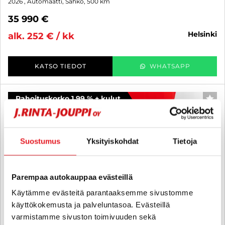
2026
, Automaatti, Sähkö, 500 km
35 990 €
helsinki
alk. 252 € / kk
KATSO TIEDOT
WHATSAPP
Rahoituskorko 1,99 % + kulut
SUO
Suostumus
Yksityiskohdat
Tietoja
Parempaa autokauppaa evästeillä
Käytämme evästeitä parantaaksemme sivustomme
käyttökokemusta ja palveluntasoa. Evästeillä
varmistamme sivuston toimivuuden sekä