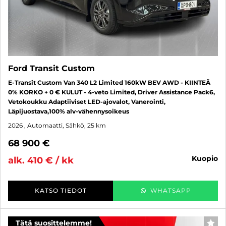
Ford Transit Custom
E-Transit Custom Van 340 L2 Limited 160kW BEV AWD - KIINTEÄ
0% KORKO + 0 € KULUT - 4-veto Limited, Driver Assistance Pack6,
Vetokoukku Adaptiiviset LED-ajovalot, Vanerointi,
Läpijuostava,100% alv-vähennysoikeus
2026
, Automaatti, Sähkö, 25 km
68 900 €
kuopio
alk. 410 € / kk
KATSO TIEDOT
WHATSAPP
Tätä suosittelemme!