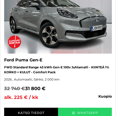
Ford Puma Gen-E
FWD Standard Range 43 kWh Gen-E 100v Juhlamalli - KIINTEÄ 1%
KORKO + KULUT - Comfort Pack
2026
, Automaatti, Sähkö, 2 000 km
32 740 €
31 800 €
kuopio
alk. 225 € / kk
KATSO TIEDOT
WHATSAPP