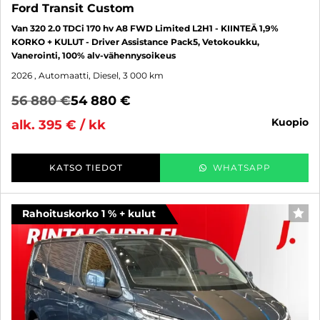
Ford Transit Custom
Van 320 2.0 TDCi 170 hv A8 FWD Limited L2H1 - KIINTEÄ 1,9%
KORKO + KULUT - Driver Assistance Pack5, Vetokoukku,
Vanerointi, 100% alv-vähennysoikeus
2026
, Automaatti, Diesel, 3 000 km
56 880 €
54 880 €
kuopio
alk. 395 € / kk
KATSO TIEDOT
WHATSAPP
Rahoituskorko 1 % + kulut
SUO