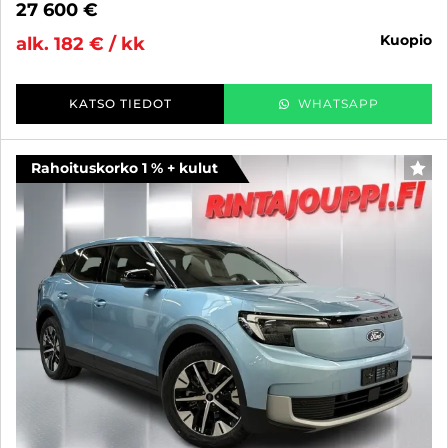
27 600 €
kuopio
alk. 182 € / kk
KATSO TIEDOT
WHATSAPP
Rahoituskorko 1 % + kulut
SUO