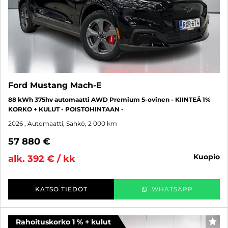
Ford Mustang Mach-E
88 kWh 375hv automaatti AWD Premium 5-ovinen - KIINTEÄ 1%
KORKO + KULUT - POISTOHINTAAN -
2026
, Automaatti, Sähkö, 2 000 km
57 880 €
kuopio
alk. 392 € / kk
KATSO TIEDOT
WHATSAPP
Rahoituskorko 1 % + kulut
SUO