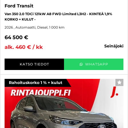
Ford Transit
Van 350 2.0 TDCi 121kW A8 FWD Limited L3H2 - KIINTEÄ 1,9%
KORKO + KULUT -
2026
, Automaatti, Diesel, 1 000 km
64 500 €
seinäjoki
alk. 460 € / kk
KATSO TIEDOT
WHATSAPP
Rahoituskorko 1 % + kulut
SUO