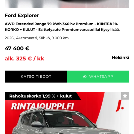
Ford Explorer
AWD Extended Range 79 kWh 340 hv Premium - KIINTEÄ 1%
KORKO + KULUT - Esittelyauto Premiumvarusteilla! Kysy lisää.
2026
, Automaatti, Sähkö, 9 000 km
47 400 €
helsinki
alk. 325 € / kk
KATSO TIEDOT
WHATSAPP
Rahoituskorko 1,99 % + kulut
SUO