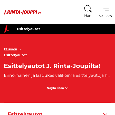
Siirry sisältöön
Hae
Valikko
Esittelyautot
Etusivu
Esittelyautot
Esittelyautot J. Rinta-Joupilta!
Erinomainen ja laadukas valikoima esittelyautoja heti ajoon ja toimitukseen! Valitsemalla esittelyauton, saat luotettavan ja hyvähintaisen ajoneuvon, jossa laatu ei petä. Esittelyauto on autokaupan omassa käytössä ollut malliauto, joka on ollut joko sisätiloissa esillä tai koeajokäytössä.
Näytä lisää
Esittelyautot