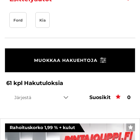
Ford
Kia
MUOKKAA HAKUEHTOJA
61
kpl
Hakutuloksia
Suosikit
Suos
0
Järjestä
Rahoituskorko 1,99 % + kulut
SUO