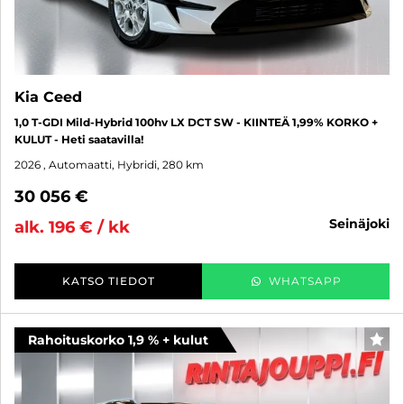
Kia Ceed
1,0 T-GDI Mild-Hybrid 100hv LX DCT SW - KIINTEÄ 1,99% KORKO +
KULUT - Heti saatavilla!
2026
, Automaatti, Hybridi, 280 km
30 056 €
seinäjoki
alk. 196 € / kk
KATSO TIEDOT
WHATSAPP
Rahoituskorko 1,9 % + kulut
SUO