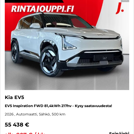
SUO
Kia EV5
EV5 Inspiration FWD 81,4kWh 217hv - Kysy saatavuudesta!
2026
, Automaatti, Sähkö, 500 km
55 438 €
seinäjoki