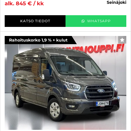
seinäjoki
alk. 845 € / kk
KATSO TIEDOT
WHATSAPP
Rahoituskorko 1,9 % + kulut
SUO