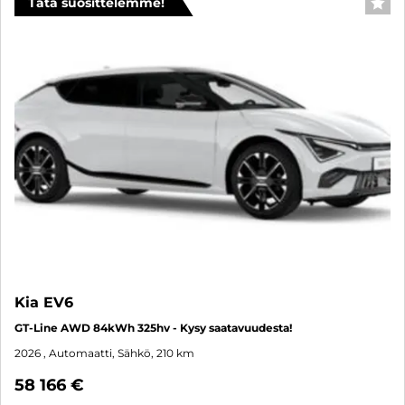
Tätä suosittelemme!
SUO
Kia EV6
GT-Line AWD 84kWh 325hv - Kysy saatavuudesta!
2026
, Automaatti, Sähkö, 210 km
58 166 €