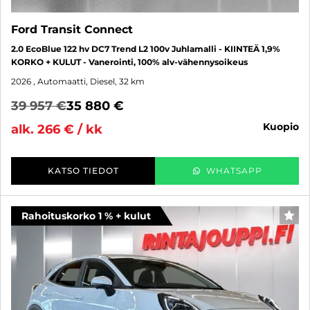
Ford Transit Connect
2.0 EcoBlue 122 hv DC7 Trend L2 100v Juhlamalli - KIINTEÄ 1,9%
KORKO + KULUT - Vanerointi, 100% alv-vähennysoikeus
2026
, Automaatti, Diesel, 32 km
39 957 €
35 880 €
kuopio
alk. 266 € / kk
KATSO TIEDOT
WHATSAPP
Rahoituskorko 1 % + kulut
SUO