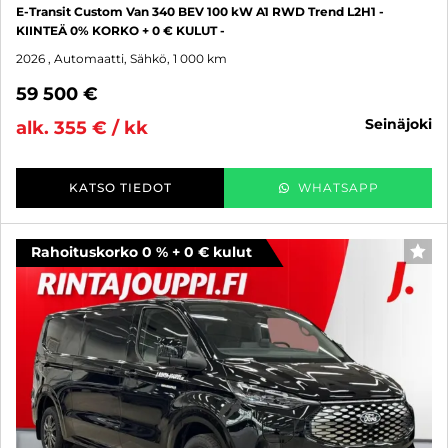
E-Transit Custom Van 340 BEV 100 kW A1 RWD Trend L2H1 -
KIINTEÄ 0% KORKO + 0 € KULUT -
2026
, Automaatti, Sähkö, 1 000 km
59 500 €
seinäjoki
alk. 355 € / kk
KATSO TIEDOT
WHATSAPP
Rahoituskorko 0 % + 0 € kulut
SUO