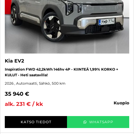
Kia EV2
Inspiration FWD 42,2kWh 146hv 4P - KIINTEÄ 1,99% KORKO +
KULUT - Heti saatavilla!
2026
, Automaatti, Sähkö, 500 km
35 940 €
kuopio
alk. 231 € / kk
KATSO TIEDOT
WHATSAPP