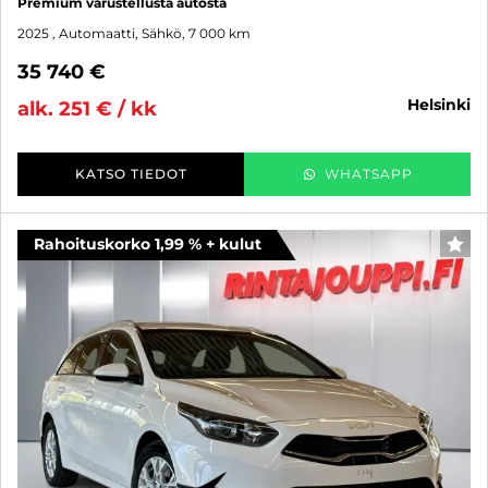
Premium varustellusta autosta
2025
, Automaatti, Sähkö, 7 000 km
35 740 €
helsinki
alk. 251 € / kk
KATSO TIEDOT
WHATSAPP
Rahoituskorko 1,99 % + kulut
SUO