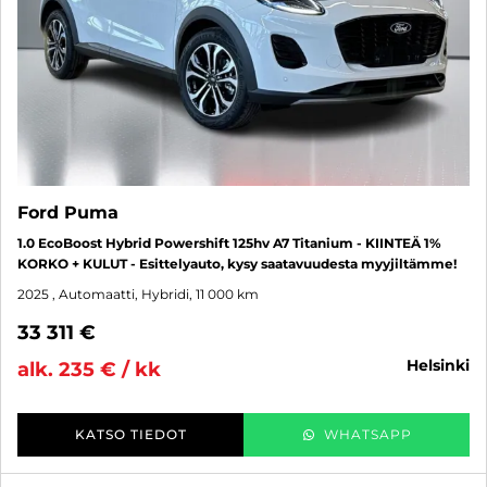
Ford Puma
1.0 EcoBoost Hybrid Powershift 125hv A7 Titanium - KIINTEÄ 1%
KORKO + KULUT - Esittelyauto, kysy saatavuudesta myyjiltämme!
2025
, Automaatti, Hybridi, 11 000 km
33 311 €
helsinki
alk. 235 € / kk
KATSO TIEDOT
WHATSAPP