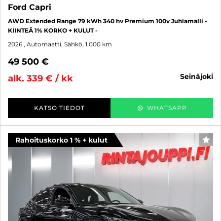
Ford Capri
AWD Extended Range 79 kWh 340 hv Premium 100v Juhlamalli -
KIINTEÄ 1% KORKO + KULUT -
2026
, Automaatti, Sähkö, 1 000 km
49 500 €
seinäjoki
alk. 339 € / kk
KATSO TIEDOT
WHATSAPP
Rahoituskorko 1 % + kulut
SUO