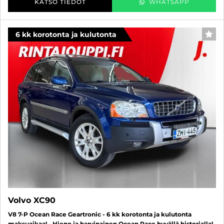
KATSO TIEDOT
WHATSAPP
6 kk korotonta ja kulutonta
SUO
Volvo XC90
V8 7-P Ocean Race Geartronic - 6 kk korotonta ja kulutonta
maksuaikaa! - Hieno ja harvinainen Ocean Race hyvällä historialla!