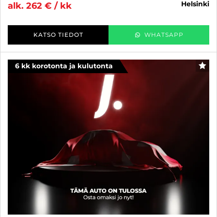
helsinki
alk. 262 € / kk
KATSO TIEDOT
WHATSAPP
6 kk korotonta ja kulutonta
SUO