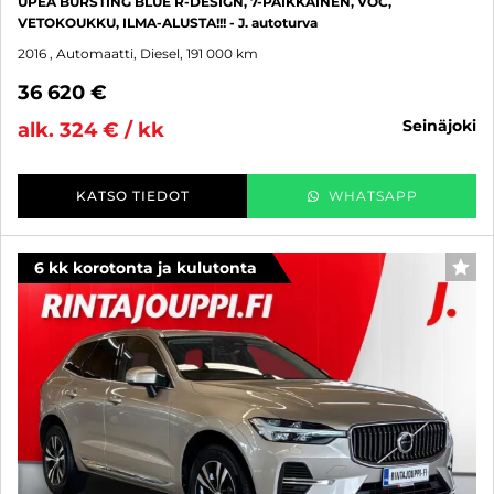
UPEA BURSTING BLUE R-DESIGN, 7-PAIKKAINEN, VOC,
VETOKOUKKU, ILMA-ALUSTA!!! - J. autoturva
2016
, Automaatti, Diesel, 191 000 km
36 620 €
seinäjoki
alk. 324 € / kk
KATSO TIEDOT
WHATSAPP
6 kk korotonta ja kulutonta
SUO