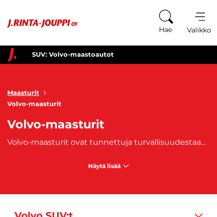
Siirry sisältöön
Hae
Valikko
SUV: Volvo-maastoautot
Maasturit
Volvo-maasturit
Volvo-maasturit
Volvo-maasturit ovat tunnettuja turvallisuudestaan, mukavuudestaan ja skandinaavisesta tyylikkyydestään. Volvo SUV -mallit, kuten
Näytä lisää
Volvo SUV:t