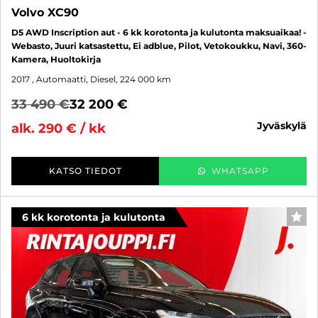
Volvo XC90
D5 AWD Inscription aut - 6 kk korotonta ja kulutonta maksuaikaa! -
Webasto, Juuri katsastettu, Ei adblue, Pilot, Vetokoukku, Navi, 360-
Kamera, Huoltokirja
2017
, Automaatti, Diesel, 224 000 km
33 490 €
32 200 €
jyväskylä
alk. 290 € / kk
KATSO TIEDOT
WHATSAPP
6 kk korotonta ja kulutonta
SUO