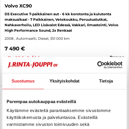
Volvo XC90
D5 Executive 7-paikkainen aut - 6 kk korotonta ja kulutonta
maksuaikaa! - 7 Paikkainen, Vetokoukku, Peruutustutkat,
Nahkaverhoilu, LED Lisävalot Edessä, Vakkari, Ilmastointi, Volvo
High Performance Sound, 2x Renkaat
2008
, Automaatti, Diesel, 351 000 km
7 490 €
porvoo
alk. 126 € / kk
KATSO TIEDOT
WHATSAPP
Suostumus
Yksityiskohdat
Tietoja
6 kk korotonta ja kulutonta
SUO
Parempaa autokauppaa evästeillä
Käytämme evästeitä parantaaksemme sivustomme
käyttökokemusta ja palveluntasoa. Evästeillä
varmistamme sivuston toimivuuden sekä