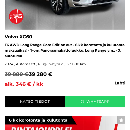
Volvo XC60
T6 AWD Long Range Core Edition aut - 6 kk korotonta ja kulutonta
maksuaikaa! - 1-om,Panoraamakattoluukku, Long Range ym.. - J.
autoturva
2024
, Automaatti, Plug-in-hybridi, 123 000 km
39 880 €
39 280 €
lahti
alk. 346 € / kk
KATSO TIEDOT
WHATSAPP
6 kk korotonta ja kulutonta
SUO