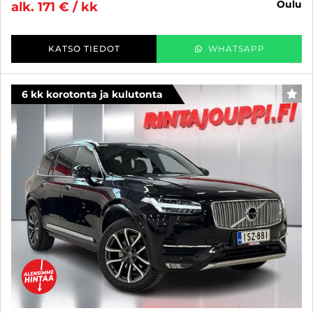
oulu
alk. 171 € / kk
KATSO TIEDOT
WHATSAPP
6 kk korotonta ja kulutonta
SUO