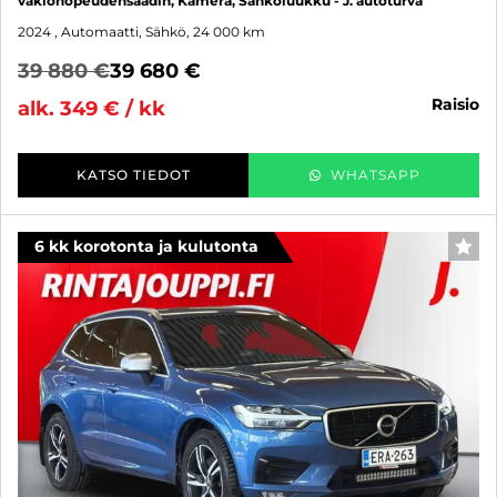
vakionopeudensäädin, Kamera, Sähköluukku - J. autoturva
2024
, Automaatti, Sähkö, 24 000 km
39 880 €
39 680 €
raisio
alk. 349 € / kk
KATSO TIEDOT
WHATSAPP
6 kk korotonta ja kulutonta
SUO