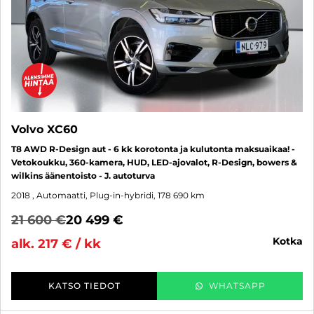
Volvo XC60
T8 AWD R-Design aut - 6 kk korotonta ja kulutonta maksuaikaa! -
Vetokoukku, 360-kamera, HUD, LED-ajovalot, R-Design, bowers &
wilkins äänentoisto - J. autoturva
2018
, Automaatti, Plug-in-hybridi, 178 690 km
21 600 €
20 499 €
kotka
alk. 217 € / kk
KATSO TIEDOT
WHATSAPP