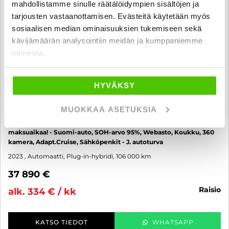
mahdollistamme sinulle räätälöidympien sisältöjen ja
tarjousten vastaanottamisen. Evästeitä käytetään myös
sosiaalisen median ominaisuuksien tukemiseen sekä
kävijämäärän analysointiin meidän ja kumppaniemme
toimesta.
HYVÄKSY
Volvo XC60
MUOKKAA ASETUKSIA
T6 AWD Long Range Plus Bright aut - 6 kk korotonta ja kulutonta
maksuaikaa! - Suomi-auto, SOH-arvo 95%, Webasto, Koukku, 360
kamera, Adapt.Cruise, Sähköpenkit - J. autoturva
2023
, Automaatti, Plug-in-hybridi, 106 000 km
37 890 €
raisio
alk. 334 € / kk
KATSO TIEDOT
WHATSAPP