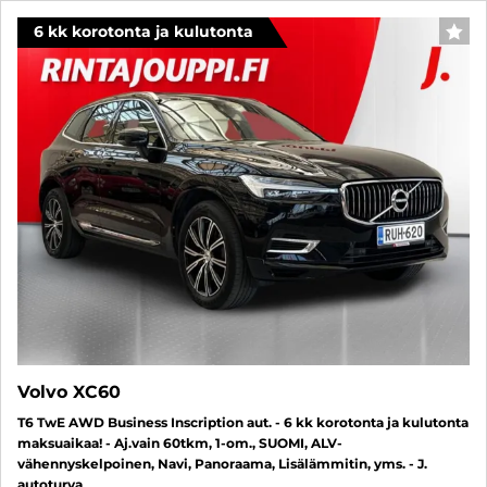
6 kk korotonta ja kulutonta
SUO
Volvo XC60
T6 TwE AWD Business Inscription aut. - 6 kk korotonta ja kulutonta
maksuaikaa! - Aj.vain 60tkm, 1-om., SUOMI, ALV-
vähennyskelpoinen, Navi, Panoraama, Lisälämmitin, yms. - J.
autoturva