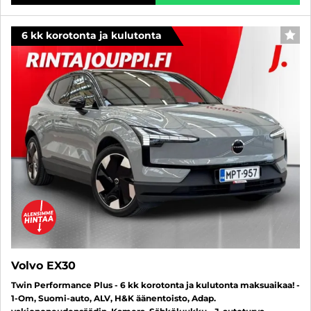
6 kk korotonta ja kulutonta
SUO
Volvo EX30
Twin Performance Plus - 6 kk korotonta ja kulutonta maksuaikaa! -
1-Om, Suomi-auto, ALV, H&K äänentoisto, Adap.