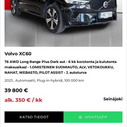
Volvo XC60
T6 AWD Long Range Plus Dark aut - 6 kk korotonta ja kulutonta
maksuaikaa! - 1.OMISTEINEN SUOMIAUTO, ALV, VETOKOUKKU,
NAHAT, WEBASTO, PILOT ASSIST - J. autoturva
2023
, Automaatti, Plug-in-hybridi, 100 000 km
39 800 €
seinäjoki
alk. 350 € / kk
KATSO TIEDOT
WHATSAPP