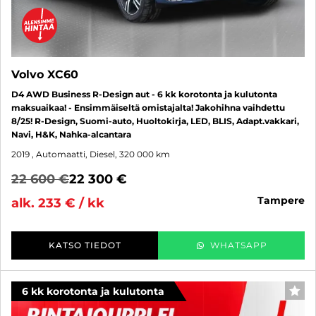
Volvo XC60
D4 AWD Business R-Design aut - 6 kk korotonta ja kulutonta
maksuaikaa! - Ensimmäiseltä omistajalta! Jakohihna vaihdettu
8/25! R-Design, Suomi-auto, Huoltokirja, LED, BLIS, Adapt.vakkari,
Navi, H&K, Nahka-alcantara
2019
, Automaatti, Diesel, 320 000 km
22 600 €
22 300 €
tampere
alk. 233 € / kk
KATSO TIEDOT
WHATSAPP
6 kk korotonta ja kulutonta
SUO