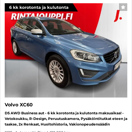
6 kk korotonta ja kulutonta
SUO
Volvo XC60
D5 AWD Business aut - 6 kk korotonta ja kulutonta maksuaikaa! -
Vetokoukku, R-Design, Peruutuskamera, Pysäköintitutkat eteen ja
taakse, 2x Renkaat, Huoltohistoria, Vakionopeudensäädin