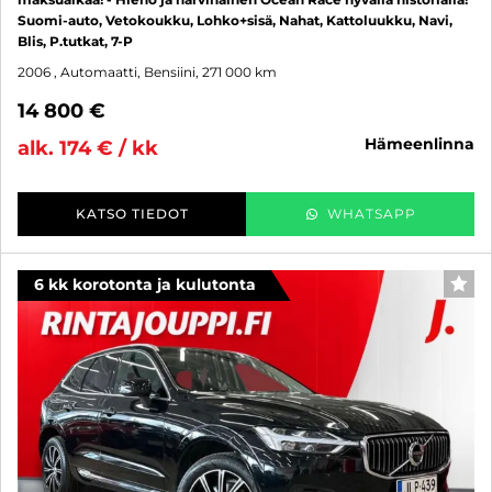
Suomi-auto, Vetokoukku, Lohko+sisä, Nahat, Kattoluukku, Navi,
Blis, P.tutkat, 7-P
2006
, Automaatti, Bensiini, 271 000 km
14 800 €
hämeenlinna
alk. 174 € / kk
KATSO TIEDOT
WHATSAPP
6 kk korotonta ja kulutonta
SUO