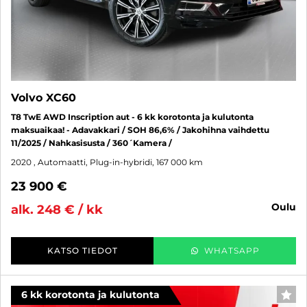
Volvo XC60
T8 TwE AWD Inscription aut - 6 kk korotonta ja kulutonta
maksuaikaa! - Adavakkari / SOH 86,6% / Jakohihna vaihdettu
11/2025 / Nahkasisusta / 360´Kamera /
2020
, Automaatti, Plug-in-hybridi, 167 000 km
23 900 €
oulu
alk. 248 € / kk
KATSO TIEDOT
WHATSAPP
6 kk korotonta ja kulutonta
SUO