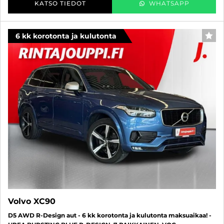
KATSO TIEDOT
WHATSAPP
6 kk korotonta ja kulutonta
SUO
Volvo XC90
D5 AWD R-Design aut - 6 kk korotonta ja kulutonta maksuaikaa! -