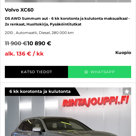
Volvo XC60
D5 AWD Summum aut - 6 kk korotonta ja kulutonta maksuaikaa! -
2x renkaat, Huoltokirja, Pysäköintitutkat
2010
, Automaatti, Diesel, 280 000 km
11 900 €
10 890 €
kuopio
alk. 136 € / kk
KATSO TIEDOT
WHATSAPP
6 kk korotonta ja kulutonta
SUO