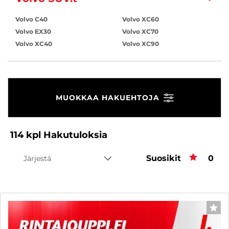
Volvo C40
Volvo XC60
Volvo EX30
Volvo XC70
Volvo XC40
Volvo XC90
MUOKKAA HAKUEHTOJA
114
kpl
Hakutuloksia
Suosikit
Suos
0
Järjestä
SUO