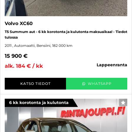
Volvo XC60
T5 Summum aut - 6 kk korotonta ja kulutonta maksuaikaa! - Tiedot
tulossa
2011
, Automaatti, Bensiini, 182 000 km
15 900 €
lappeenranta
alk. 184 € / kk
KATSO TIEDOT
WHATSAPP
6 kk korotonta ja kulutonta
SUO