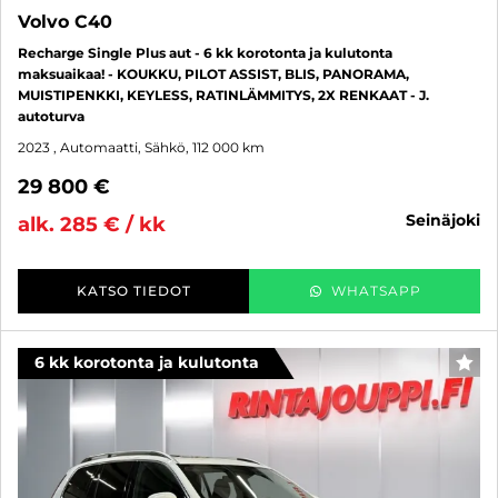
Volvo C40
Recharge Single Plus aut - 6 kk korotonta ja kulutonta
maksuaikaa! - KOUKKU, PILOT ASSIST, BLIS, PANORAMA,
MUISTIPENKKI, KEYLESS, RATINLÄMMITYS, 2X RENKAAT - J.
autoturva
2023
, Automaatti, Sähkö, 112 000 km
29 800 €
seinäjoki
alk. 285 € / kk
KATSO TIEDOT
WHATSAPP
6 kk korotonta ja kulutonta
SUO