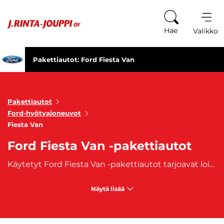
Siirry sisältöön
Hae
Valikko
Pakettiautot: Ford Fiesta Van
Pakettiautot
Ford-hyötyajoneuvot
Fiesta Van
Ford Fiesta Van -pakettiautot
Käytetyt Ford Fiesta Van -pakettiautot tarjoavat loistavan yhdistelmän taloudellisuutta, ketteryyttä ja käytännöllisyyttä kompaktissa muodossa. Tämä pieni pakettiauto on suunniteltu erityisesti kaupunkiajoon ja kevyisiin kuljetustarpeisiin, mutta se tarjoaa samalla riittävästi tavaratilaa ja ajomukavuutta, mikä tekee siitä monipuolisen työauton pienyrittäjille ja ammattilaisille, jotka tarvitsevat kompaktin mutta tehokkaan ajoneuvon päivittäisiin kuljetuksiin. Ford Fiesta Van -vaihtoautot perustuvat suosittuun
Näytä lisää