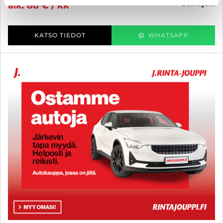
seinäjoki
alk. 88 € / kk
KATSO TIEDOT
WHATSAPP