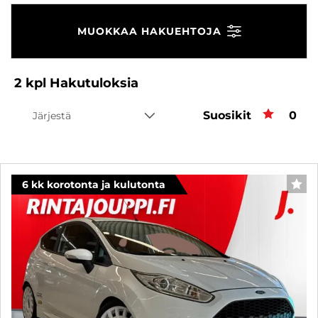
MUOKKAA HAKUEHTOJA
2
kpl
Hakutuloksia
Suosikit
Suos
0
Järjestä
6 kk korotonta ja kulutonta
SUO