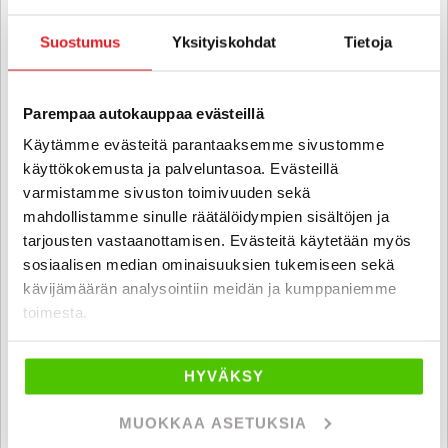
Suostumus
Yksityiskohdat
Tietoja
Parempaa autokauppaa evästeillä
Käytämme evästeitä parantaaksemme sivustomme
käyttökokemusta ja palveluntasoa. Evästeillä
varmistamme sivuston toimivuuden sekä
mahdollistamme sinulle räätälöidympien sisältöjen ja
tarjousten vastaanottamisen. Evästeitä käytetään myös
sosiaalisen median ominaisuuksien tukemiseen sekä
kävijämäärän analysointiin meidän ja kumppaniemme
toimesta.
Ford Fiesta Van
1,25 82hv Trend - 6 kk korotonta ja kulutonta maksuaikaa! -
ILMASTOINTI, METALLIVÄRI, TEHTAAN PAKU!
HYVÄKSY
2013
, Manuaali, Bensiini, 225 000 km
4 500 €
MUOKKAA ASETUKSIA