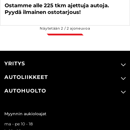
Ostamme alle 225 tkm ajettuja autoja.
Pyydä ilmainen ostotarjous!
Näytetään
2
/
2
ajoneuvoa
YRITYS
AUTOLIIKKEET
AUTOHUOLTO
Myynnin aukioloajat
ma - pe 10 - 18