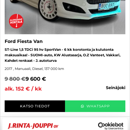
Ford Fiesta Van
ST-Line 1,5 TDCi 95 hv SportVan - 6 kk korotonta ja kulutonta
maksuaikaa! - SUOMI-auto, KW Alustasarja, O.Z Vanteet, Vakkari,
Kahdet renkaat - J. autoturva
2017
, Manuaali, Diesel, 137 000 km
9 800 €
9 600 €
seinäjoki
alk. 152 € / kk
KATSO TIEDOT
WHATSAPP
6 kk korotonta ja kulutonta
SUO