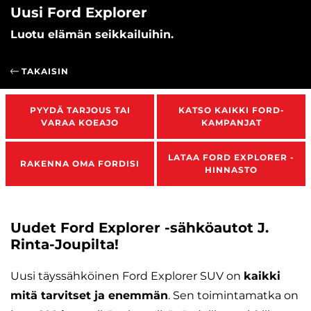
Uusi Ford Explorer
Luotu elämän seikkailuihin.
TAKAISIN
PYYDÄ TARJOUS TAI
KATSO KAIKKI FORD-
VARAA KOEAJO
KAMPANJAT
LATAA FORD EXPLORER -
RAKENNA OMA FORDISI
HINNASTO
Uudet Ford Explorer -sähköautot J.
Rinta-Joupilta!
Uusi täyssähköinen Ford Explorer SUV on
kaikki
mitä tarvitset ja enemmän
. Sen toimintamatka on