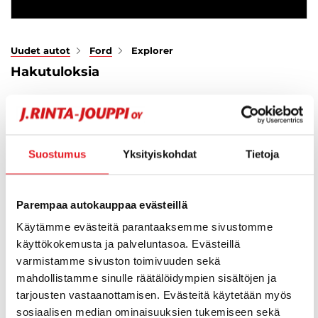
Uudet autot
Ford
Explorer
Hakutuloksia
Suosikit
Suos
0
Järjestä
Suostumus
Yksityiskohdat
Tietoja
Hups, ei tuloksia!
Parempaa autokauppaa evästeillä
Ei huolta, tässä valikoimassamme olevat lähimmät
Käytämme evästeitä parantaaksemme sivustomme
vastaavat ajoneuvot.
käyttökokemusta ja palveluntasoa. Evästeillä
varmistamme sivuston toimivuuden sekä
mahdollistamme sinulle räätälöidympien sisältöjen ja
KATSO VASTAAVANLAISET AUTOT
tarjousten vastaanottamisen. Evästeitä käytetään myös
sosiaalisen median ominaisuuksien tukemiseen sekä