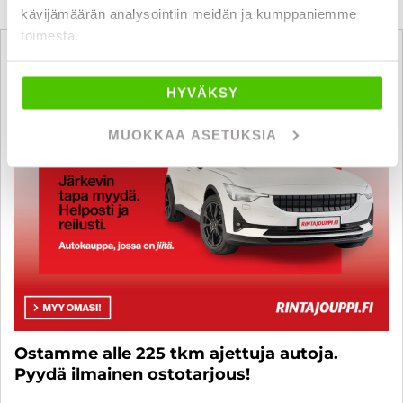
kävijämäärän analysointiin meidän ja kumppaniemme
toimesta.
HYVÄKSY
MUOKKAA ASETUKSIA
Ostamme alle 225 tkm ajettuja autoja.
Pyydä ilmainen ostotarjous!