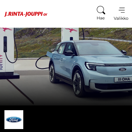
Siirry sisältöön
Hae
Valikko