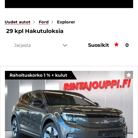
Uudet autot
Ford
Explorer
29
kpl
Hakutuloksia
Suosikit
Suos
0
Järjestä
Rahoituskorko 1 % + kulut
SUO