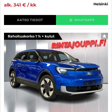
helsinki
alk. 341 € / kk
KATSO TIEDOT
WHATSAPP
Rahoituskorko 1 % + kulut
SUO