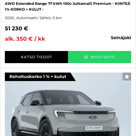
AWD Extended Range 77 kWh 100v Juhlamalli Premium - KIINTEÄ
1% KORKO + KULUT -
2026
, Automaatti, Sähkö, 0 km
51 230 €
seinäjoki
alk. 350 € / kk
KATSO TIEDOT
WHATSAPP
Rahoituskorko 1 % + kulut
SUO