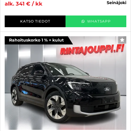
seinäjoki
alk. 341 € / kk
KATSO TIEDOT
WHATSAPP
Rahoituskorko 1 % + kulut
SUO