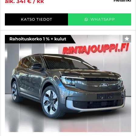
alk. 341 € / kk
KATSO TIEDOT
WHATSAPP
Rahoituskorko 1 % + kulut
SUO