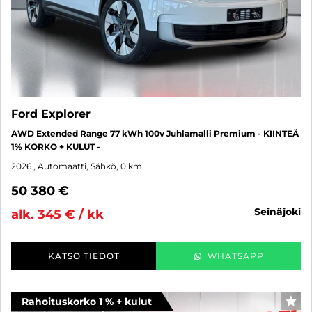
Ford Explorer
AWD Extended Range 77 kWh 100v Juhlamalli Premium - KIINTEÄ
1% KORKO + KULUT -
2026
, Automaatti, Sähkö, 0 km
50 380 €
seinäjoki
alk. 345 € / kk
KATSO TIEDOT
WHATSAPP
Rahoituskorko 1 % + kulut
SUO