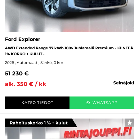
Ford Explorer
AWD Extended Range 77 kWh 100v Juhlamalli Premium - KIINTEÄ
1% KORKO + KULUT -
2026
, Automaatti, Sähkö, 0 km
51 230 €
seinäjoki
alk. 350 € / kk
KATSO TIEDOT
WHATSAPP
Rahoituskorko 1 % + kulut
SUO