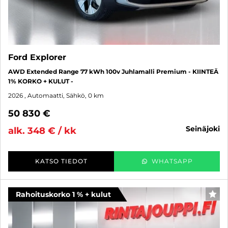
Ford Explorer
AWD Extended Range 77 kWh 100v Juhlamalli Premium - KIINTEÄ
1% KORKO + KULUT -
2026
, Automaatti, Sähkö, 0 km
50 830 €
seinäjoki
alk. 348 € / kk
KATSO TIEDOT
WHATSAPP
Rahoituskorko 1 % + kulut
SUO