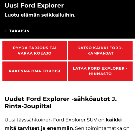
Uusi Ford Explorer
Luotu elämän seikkailuihin.
TAKAISIN
PYYDÄ TARJOUS TAI
KATSO KAIKKI FORD-
VARAA KOEAJO
KAMPANJAT
LATAA FORD EXPLORER -
RAKENNA OMA FORDISI
HINNASTO
Uudet Ford Explorer -sähköautot J.
Rinta-Joupilta!
Uusi täyssähköinen Ford Explorer SUV on
kaikki
mitä tarvitset ja enemmän
. Sen toimintamatka on