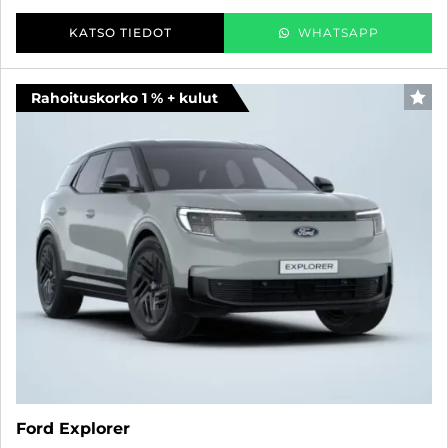
KATSO TIEDOT
WHATSAPP
Rahoituskorko 1 % + kulut
SUO
Ford Explorer