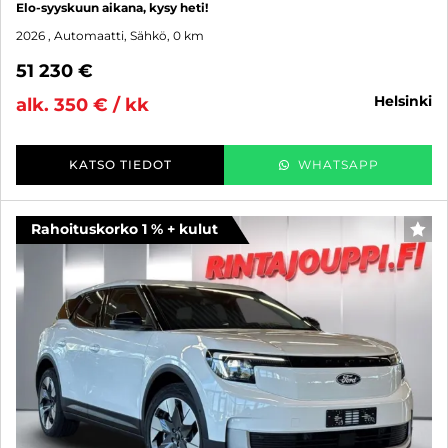
Elo-syyskuun aikana, kysy heti!
2026
, Automaatti, Sähkö, 0 km
51 230 €
helsinki
alk. 350 € / kk
KATSO TIEDOT
WHATSAPP
Rahoituskorko 1 % + kulut
SUO