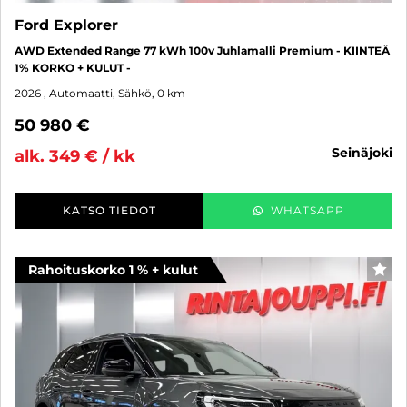
Ford Explorer
AWD Extended Range 77 kWh 100v Juhlamalli Premium - KIINTEÄ
1% KORKO + KULUT -
2026
, Automaatti, Sähkö, 0 km
50 980 €
seinäjoki
alk. 349 € / kk
KATSO TIEDOT
WHATSAPP
Rahoituskorko 1 % + kulut
SUO