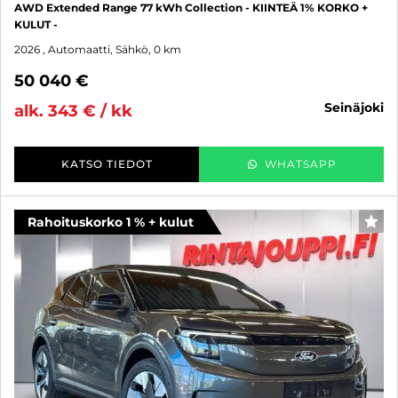
AWD Extended Range 77 kWh Collection - KIINTEÄ 1% KORKO +
KULUT -
2026
, Automaatti, Sähkö, 0 km
50 040 €
seinäjoki
alk. 343 € / kk
KATSO TIEDOT
WHATSAPP
Rahoituskorko 1 % + kulut
SUO