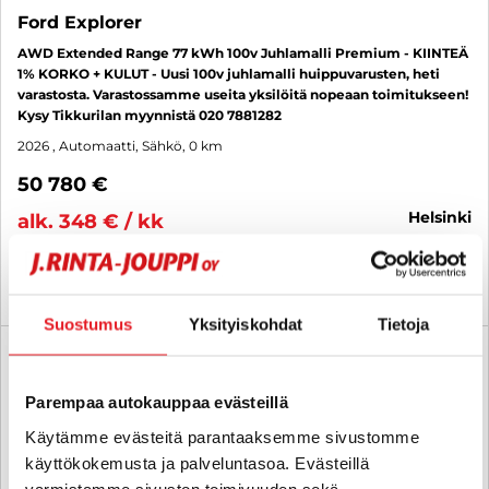
Ford Explorer
AWD Extended Range 77 kWh 100v Juhlamalli Premium - KIINTEÄ
1% KORKO + KULUT - Uusi 100v juhlamalli huippuvarusten, heti
varastosta. Varastossamme useita yksilöitä nopeaan toimitukseen!
Kysy Tikkurilan myynnistä 020 7881282
2026
, Automaatti, Sähkö, 0 km
50 780 €
helsinki
alk. 348 € / kk
KATSO TIEDOT
WHATSAPP
Suostumus
Yksityiskohdat
Tietoja
Rahoituskorko 1 % + kulut
SUO
Parempaa autokauppaa evästeillä
Käytämme evästeitä parantaaksemme sivustomme
käyttökokemusta ja palveluntasoa. Evästeillä
varmistamme sivuston toimivuuden sekä