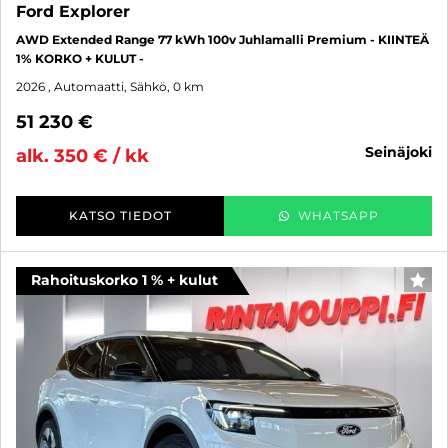
Ford Explorer
AWD Extended Range 77 kWh 100v Juhlamalli Premium - KIINTEÄ
1% KORKO + KULUT -
2026
, Automaatti, Sähkö, 0 km
51 230 €
seinäjoki
alk. 350 € / kk
KATSO TIEDOT
WHATSAPP
Rahoituskorko 1 % + kulut
SUO