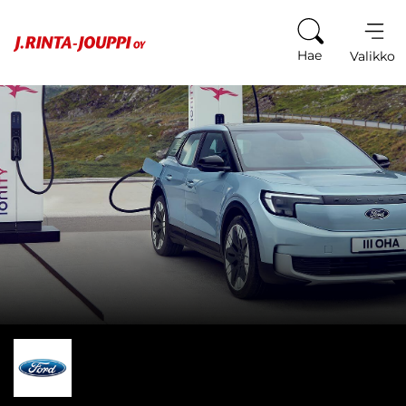
Siirry sisältöön
Hae
Valikko