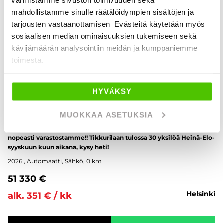
mahdollistamme sinulle räätälöidympien sisältöjen ja
tarjousten vastaanottamisen. Evästeitä käytetään myös
sosiaalisen median ominaisuuksien tukemiseen sekä
kävijämäärän analysointiin meidän ja kumppaniemme
toimesta.
HYVÄKSY
Ford Explorer
MUOKKAA ASETUKSIA
AWD Extended Range 77 kWh 100v Juhlamalli Premium - KIINTEÄ
1% KORKO + KULUT - Juuri saapunut Explorer 100v Juhlamalli
nopeasti varastostamme!! Tikkurilaan tulossa 30 yksilöä Heinä-Elo-
syyskuun kuun aikana, kysy heti!
2026
, Automaatti, Sähkö, 0 km
51 330 €
helsinki
alk. 351 € / kk