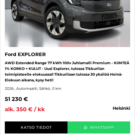
Ford EXPLORER
AWD Extended Range 77 kWh 100v Juhlamalli Premium - KIINTEÄ
1% KORKO + KULUT - Uusi Explorer, tulossa Tikkurilan
toimipisteelle elokuussa!! Tikkurilaan tulossa 30 yksilöä Heinä-
Elokuun aikana, kysy heti!
2026
, Automaatti, Sähkö, 0 km
51 230 €
helsinki
alk. 350 € / kk
KATSO TIEDOT
WHATSAPP