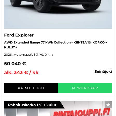
Ford Explorer
AWD Extended Range 77 kWh Collection - KIINTEÄ 1% KORKO +
KULUT -
2026
, Automaatti, Sähkö, 0 km
50 040 €
seinäjoki
alk. 343 € / kk
KATSO TIEDOT
WHATSAPP
Rahoituskorko 1 % + kulut
SUO