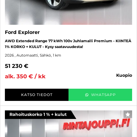
Ford Explorer
AWD Extended Range 77 kWh 100v Juhlamalli Premium - KIINTEÄ
1% KORKO + KULUT - Kysy saatavuudesta!
2026
, Automaatti, Sähkö, 1 km
51 230 €
kuopio
alk. 350 € / kk
KATSO TIEDOT
WHATSAPP
Rahoituskorko 1 % + kulut
SUO