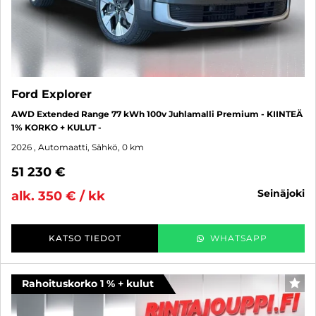
Ford Explorer
AWD Extended Range 77 kWh 100v Juhlamalli Premium - KIINTEÄ
1% KORKO + KULUT -
2026
, Automaatti, Sähkö, 0 km
51 230 €
seinäjoki
alk. 350 € / kk
KATSO TIEDOT
WHATSAPP
Rahoituskorko 1 % + kulut
SUO