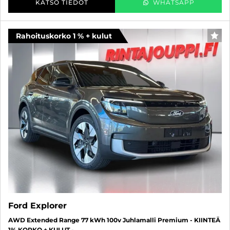
KATSO TIEDOT
WHATSAPP
Rahoituskorko 1 % + kulut
SUO
Ford Explorer
AWD Extended Range 77 kWh 100v Juhlamalli Premium - KIINTEÄ
1% KORKO + KULUT -