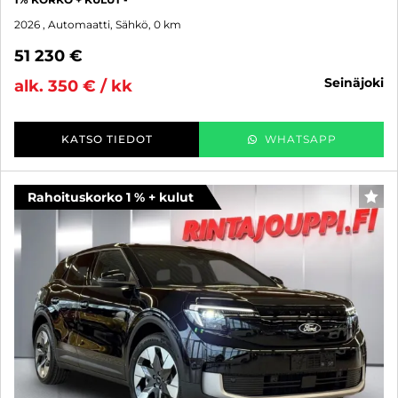
2026
, Automaatti, Sähkö, 0 km
51 230 €
seinäjoki
alk. 350 € / kk
KATSO TIEDOT
WHATSAPP
Rahoituskorko 1 % + kulut
SUO