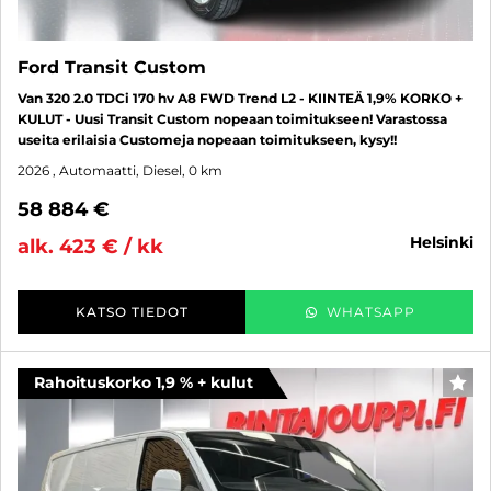
Ford Transit Custom
Van 320 2.0 TDCi 170 hv A8 FWD Trend L2 - KIINTEÄ 1,9% KORKO +
KULUT - Uusi Transit Custom nopeaan toimitukseen! Varastossa
useita erilaisia Customeja nopeaan toimitukseen, kysy!!
2026
, Automaatti, Diesel, 0 km
58 884 €
helsinki
alk. 423 € / kk
KATSO TIEDOT
WHATSAPP
Rahoituskorko 1,9 % + kulut
SUO