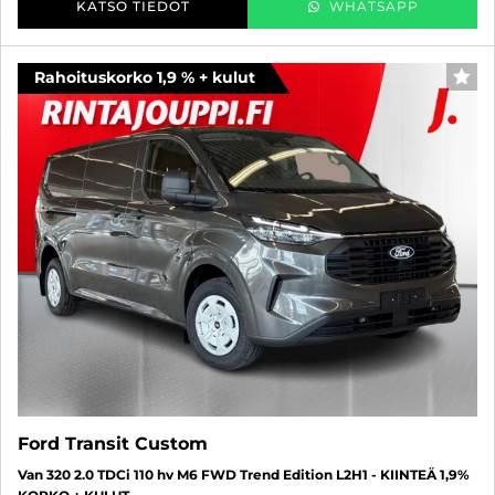
KATSO TIEDOT
WHATSAPP
Rahoituskorko 1,9 % + kulut
SUO
Ford Transit Custom
Van 320 2.0 TDCi 110 hv M6 FWD Trend Edition L2H1 - KIINTEÄ 1,9%