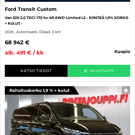
Ford Transit Custom
Van 320 2.0 TDCi 170 hv A8 AWD Limited L2 - KIINTEÄ 1,9% KORKO
+ KULUT -
2026
, Automaatti, Diesel, 0 km
68 942 €
kuopio
alk. 491 € / kk
KATSO TIEDOT
WHATSAPP
Rahoituskorko 1,9 % + kulut
SUO