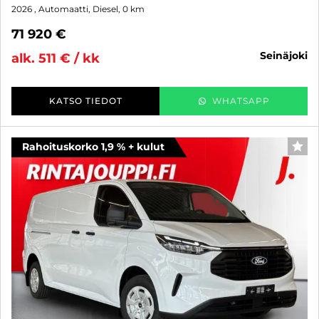
2026
, Automaatti, Diesel, 0 km
71 920 €
seinäjoki
alk. 511 € / kk
KATSO TIEDOT
WHATSAPP
Rahoituskorko 1,9 % + kulut
SUO