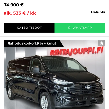
74 900 €
helsinki
alk. 533 € / kk
KATSO TIEDOT
WHATSAPP
Rahoituskorko 1,9 % + kulut
SUO