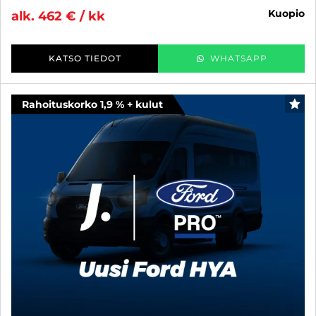
kuopio
alk. 462 € / kk
KATSO TIEDOT
WHATSAPP
Rahoituskorko 1,9 % + kulut
SUO