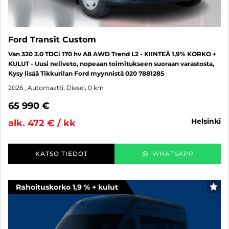
Ford Transit Custom
Van 320 2.0 TDCi 170 hv A8 AWD Trend L2 - KIINTEÄ 1,9% KORKO +
KULUT - Uusi neliveto, nopeaan toimitukseen suoraan varastosta,
Kysy lisää Tikkurilan Ford myynnistä 020 7881285
2026
, Automaatti, Diesel, 0 km
65 990 €
helsinki
alk. 472 € / kk
KATSO TIEDOT
WHATSAPP
Rahoituskorko 1,9 % + kulut
SUO