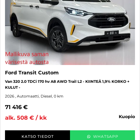
Ford Transit Custom
Van 320 2.0 TDCi 170 hv A8 AWD Trail L2 - KIINTEÄ 1,9% KORKO +
KULUT -
2026
, Automaatti, Diesel, 0 km
71 416 €
kuopio
alk. 508 € / kk
KATSO TIEDOT
WHATSAPP