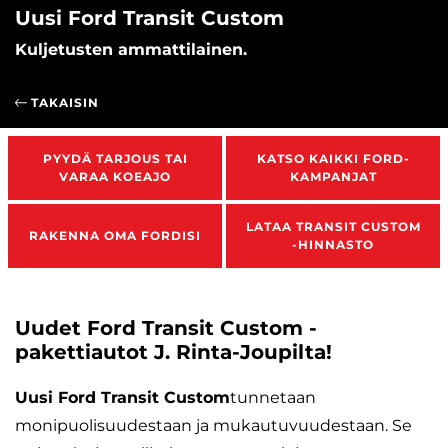
Uusi Ford Transit Custom
Kuljetusten ammattilainen.
TAKAISIN
PYYDÄ TARJOUS TAI
KATSO KAIKKI FORD-
VARAA KOEAJO
KAMPANJAT
LATAA TRANSIT CUSTOM
RAKENNA OMA FORDISI
-HINNASTO
Uudet Ford Transit Custom -
pakettiautot J. Rinta-Joupilta!
Uusi Ford Transit Custom
tunnetaan
monipuolisuudestaan ja mukautuvuudestaan. Se