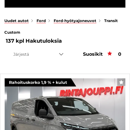
Uudet autot
Ford
Ford-hyötyajoneuvot
Transit
Custom
137
kpl
Hakutuloksia
Suosikit
Suos
0
Järjestä
Rahoituskorko 1,9 % + kulut
SUO