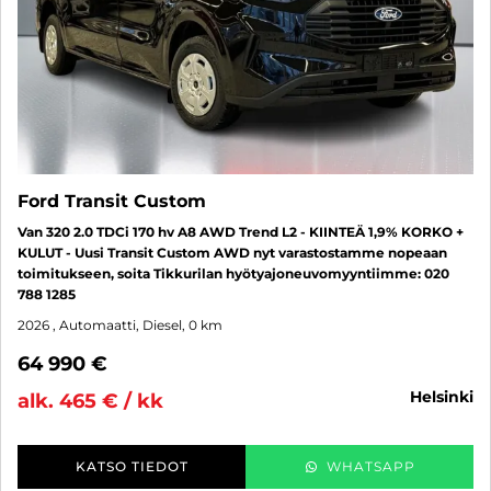
Ford Transit Custom
Van 320 2.0 TDCi 170 hv A8 AWD Trend L2 - KIINTEÄ 1,9% KORKO +
KULUT - Uusi Transit Custom AWD nyt varastostamme nopeaan
toimitukseen, soita Tikkurilan hyötyajoneuvomyyntiimme: 020
788 1285
2026
, Automaatti, Diesel, 0 km
64 990 €
helsinki
alk. 465 € / kk
KATSO TIEDOT
WHATSAPP