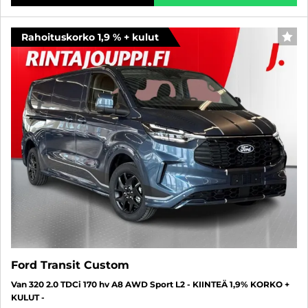
Rahoituskorko 1,9 % + kulut
SUO
Ford Transit Custom
Van 320 2.0 TDCi 170 hv A8 AWD Sport L2 - KIINTEÄ 1,9% KORKO +
KULUT -