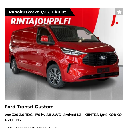
Rahoituskorko 1,9 % + kulut
SUO
Ford Transit Custom
Van 320 2.0 TDCi 170 hv A8 AWD Limited L2 - KIINTEÄ 1,9% KORKO
+ KULUT -