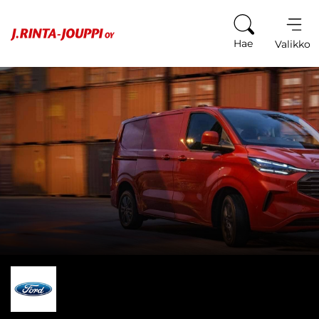
Siirry sisältöön
Hae
Valikko