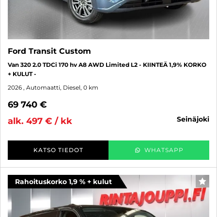
Ford Transit Custom
Van 320 2.0 TDCi 170 hv A8 AWD Limited L2 - KIINTEÄ 1,9% KORKO
+ KULUT -
2026
, Automaatti, Diesel, 0 km
69 740 €
seinäjoki
alk. 497 € / kk
KATSO TIEDOT
WHATSAPP
Rahoituskorko 1,9 % + kulut
SUO