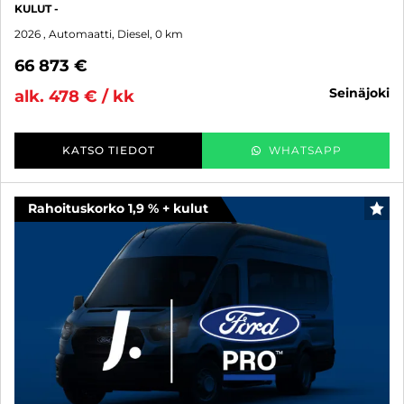
KULUT -
2026
, Automaatti, Diesel, 0 km
66 873 €
seinäjoki
alk. 478 € / kk
KATSO TIEDOT
WHATSAPP
Rahoituskorko 1,9 % + kulut
SUO