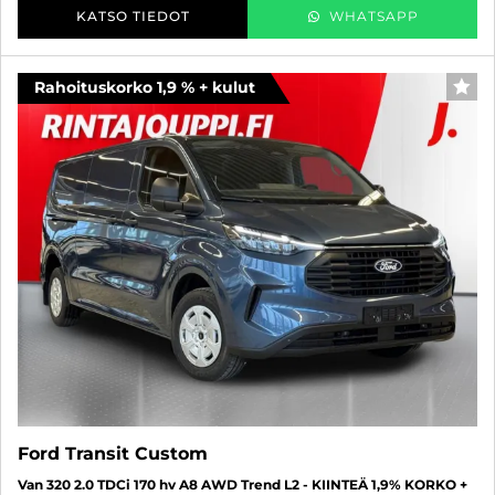
KATSO TIEDOT
WHATSAPP
Rahoituskorko 1,9 % + kulut
SUO
Ford Transit Custom
Van 320 2.0 TDCi 170 hv A8 AWD Trend L2 - KIINTEÄ 1,9% KORKO +