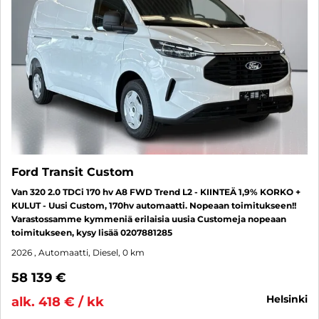
Ford Transit Custom
Van 320 2.0 TDCi 170 hv A8 FWD Trend L2 - KIINTEÄ 1,9% KORKO +
KULUT - Uusi Custom, 170hv automaatti. Nopeaan toimitukseen!!
Varastossamme kymmeniä erilaisia uusia Customeja nopeaan
toimitukseen, kysy lisää 0207881285
2026
, Automaatti, Diesel, 0 km
58 139 €
helsinki
alk. 418 € / kk