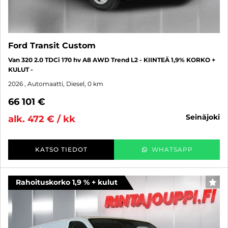
Ford Transit Custom
Van 320 2.0 TDCi 170 hv A8 AWD Trend L2 - KIINTEÄ 1,9% KORKO +
KULUT -
2026
, Automaatti, Diesel, 0 km
66 101 €
seinäjoki
alk. 472 € / kk
KATSO TIEDOT
WHATSAPP
Rahoituskorko 1,9 % + kulut
SUO