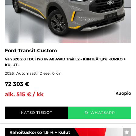
Ford Transit Custom
Van 320 2.0 TDCi 170 hv A8 AWD Trail L2 - KIINTEÄ 1,9% KORKO +
KULUT -
2026
, Automaatti, Diesel, 0 km
72 303 €
kuopio
alk. 515 € / kk
KATSO TIEDOT
WHATSAPP
Rahoituskorko 1,9 % + kulut
SUO