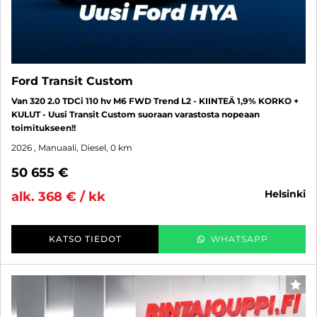
Ford Transit Custom
Van 320 2.0 TDCi 110 hv M6 FWD Trend L2 - KIINTEÄ 1,9% KORKO +
KULUT - Uusi Transit Custom suoraan varastosta nopeaan
toimitukseen!!
2026
, Manuaali, Diesel, 0 km
50 655 €
helsinki
alk. 368 € / kk
KATSO TIEDOT
WHATSAPP
SUO