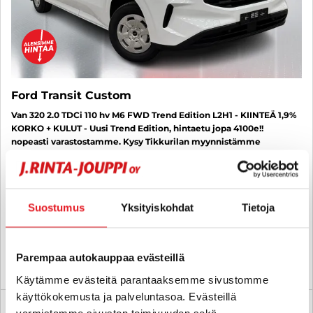
Ford Transit Custom
Van 320 2.0 TDCi 110 hv M6 FWD Trend Edition L2H1 - KIINTEÄ 1,9%
KORKO + KULUT - Uusi Trend Edition, hintaetu jopa 4100e!!
nopeasti varastostamme. Kysy Tikkurilan myynnistämme
0207881285
2026
, Manuaali, Diesel, 0 km
45 388 €
Suostumus
Yksityiskohdat
Tietoja
helsinki
alk. 332 € / kk
Parempaa autokauppaa evästeillä
KATSO TIEDOT
WHATSAPP
Käytämme evästeitä parantaaksemme sivustomme
käyttökokemusta ja palveluntasoa. Evästeillä
Rahoituskorko 1,9 % + kulut
varmistamme sivuston toimivuuden sekä