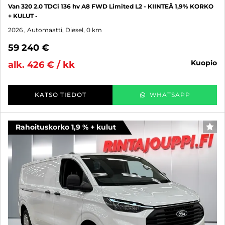
Van 320 2.0 TDCi 136 hv A8 FWD Limited L2 - KIINTEÄ 1,9% KORKO
+ KULUT -
2026
, Automaatti, Diesel, 0 km
59 240 €
kuopio
alk. 426 € / kk
KATSO TIEDOT
WHATSAPP
Rahoituskorko 1,9 % + kulut
SUO