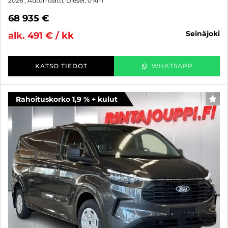
2026
, Automaatti, Diesel, 0 km
68 935 €
seinäjoki
alk. 491 € / kk
KATSO TIEDOT
WHATSAPP
Rahoituskorko 1,9 % + kulut
SUO