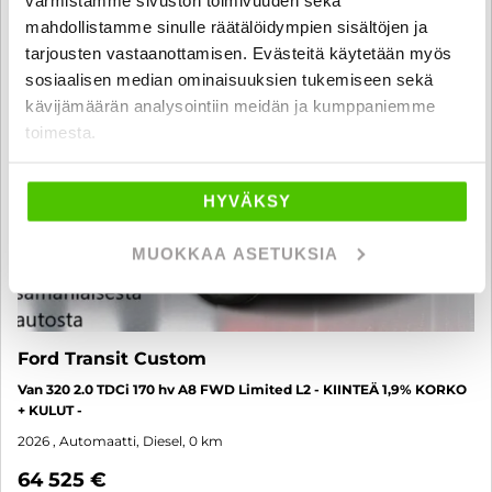
SUO
mahdollistamme sinulle räätälöidympien sisältöjen ja
tarjousten vastaanottamisen. Evästeitä käytetään myös
sosiaalisen median ominaisuuksien tukemiseen sekä
kävijämäärän analysointiin meidän ja kumppaniemme
toimesta.
HYVÄKSY
MUOKKAA ASETUKSIA
Ford Transit Custom
Van 320 2.0 TDCi 170 hv A8 FWD Limited L2 - KIINTEÄ 1,9% KORKO
+ KULUT -
2026
, Automaatti, Diesel, 0 km
64 525 €