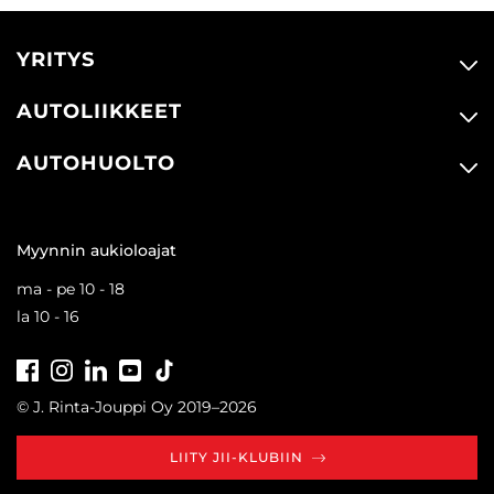
YRITYS
AUTOLIIKKEET
AUTOHUOLTO
Myynnin aukioloajat
ma - pe 10 - 18
la 10 - 16
Facebook
Instagram
LinkedIn
Youtube
Tiktok
© J. Rinta-Jouppi Oy 2019–2026
LIITY JII-KLUBIIN