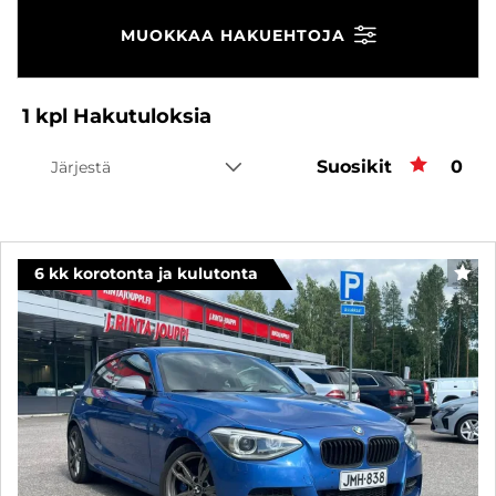
MUOKKAA HAKUEHTOJA
1
kpl
Hakutuloksia
Suosikit
Suos
0
Järjestä
6 kk korotonta ja kulutonta
SUO