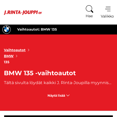
Siirry sisältöön
Hae
Valikko
Vaihtoautot: BMW 135
Vaihtoautot
BMW
135
BMW 135 -vaihtoautot
Tältä sivulta löydät kaikki J. Rinta-Joupilla myynnissä olevat käytetyt BMW 135 -vaihtoautot. BMW 135 on urheilullinen ja suorituskykyinen malli, joka yhdistää BMW:n tunnusomaisen ajotuntuman, tehokkaan moottorin ja kompaktin kokoluokan käytettävyyden. BMW 135 on erinomainen valinta kuljettajalle, joka arvostaa dynaamista ajokokemusta, tyylikästä ulkonäköä ja laadukasta viimeistelyä ilman kompromisseja arjen käytännöllisyydessä.
Näytä lisää