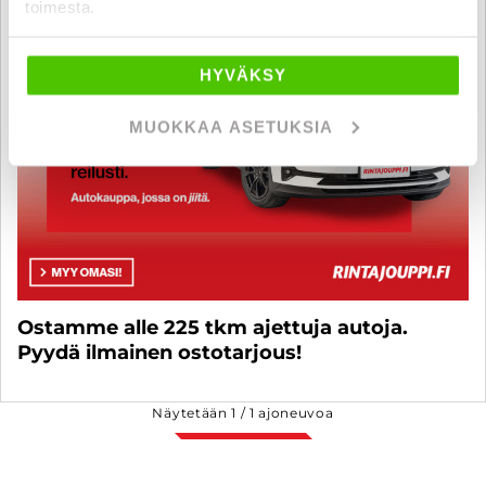
toimesta.
HYVÄKSY
MUOKKAA ASETUKSIA
Ostamme alle 225 tkm ajettuja autoja.
Pyydä ilmainen ostotarjous!
Näytetään
1
/
1
ajoneuvoa