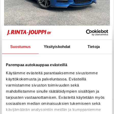
BMW 135
F21 Hatchback M135i - 6 kk korotonta ja kulutonta maksuaikaa! -
Manuaali / Estoril Blue / Kangas-Alcantara / Xenon / Tutkat /
Suostumus
Yksityiskohdat
Tietoja
Vakkari
2013
, Manuaali, Bensiini, 134 000 km
Parempaa autokauppaa evästeillä
25 950 €
Käytämme evästeitä parantaaksemme sivustomme
hyvinkää
alk. 266 € / kk
käyttökokemusta ja palveluntasoa. Evästeillä
varmistamme sivuston toimivuuden sekä
KATSO TIEDOT
WHATSAPP
mahdollistamme sinulle räätälöidympien sisältöjen ja
tarjousten vastaanottamisen. Evästeitä käytetään myös
sosiaalisen median ominaisuuksien tukemiseen sekä
kävijämäärän analysointiin meidän ja kumppaniemme