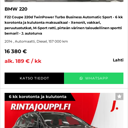
BMW 220
F22 Coupe 220d TwinPower Turbo Business Automatic Sport - 6 kk
korotonta ja kulutonta maksuaikaa! - Xenonit, vakkari,
peruutustutkat, M-Sport ratti, pirteän värinen taloudellinen sportti
bemari! - J. autoturva
2014
, Automaatti, Diesel, 157 000 km
16 380 €
lahti
alk. 189 € / kk
KATSO TIEDOT
WHATSAPP
6 kk korotonta ja kulutonta
SUO