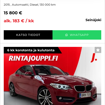
2015
, Automaatti, Diesel, 130 000 km
15 800 €
seinäjoki
alk. 183 € / kk
KATSO TIEDOT
WHATSAPP
6 kk korotonta ja kulutonta
SUO