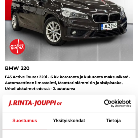
BMW 220
F45 Active Tourer 220i - 6 kk korotonta ja kulutonta maksuaikaa! -
Automaattinen ilmastointi, Moottorinlämmitin ja sisäpistoke,
Urheiluistuimet edessä - J. autoturva
2016
, Manuaali, Bensiini, 164 000 km
13 880 €
13 680 €
kuopio
alk. 163 € / kk
Suostumus
Yksityiskohdat
Tietoja
KATSO TIEDOT
WHATSAPP