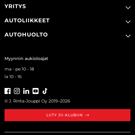
YRITYS
AUTOLIIKKEET
AUTOHUOLTO
Myynnin aukioloajat
ma - pe 10 - 18
la 10 - 16
Facebook
Instagram
LinkedIn
Youtube
Tiktok
© J. Rinta-Jouppi Oy 2019–2026
LIITY JII-KLUBIIN