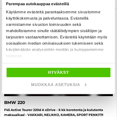
Parempaa autokauppaa evästeillä
Käytämme evästeitä parantaaksemme sivustomme
6 kk korotonta ja kulutonta
SUO
käyttökokemusta ja palveluntasoa. Evästeillä
varmistamme sivuston toimivuuden sekä
mahdollistamme sinulle räätälöidympien sisältöjen ja
tarjousten vastaanottamisen. Evästeitä käytetään myös
sosiaalisen median ominaisuuksien tukemiseen sekä
kävijämäärän analysointiin meidän ja kumppaniemme
toimesta.
HYVÄKSY
MUOKKAA ASETUKSIA
BMW 220
F45 Active Tourer 220d A xDrive - 6 kk korotonta ja kulutonta
maksuaikaa! - VAKKARI, NELIKKO, KAMERA, SPORT PENKIT!!!