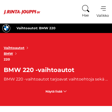
Siirry sisältöön
Hae
Valikko
Vaihtoautot: BMW 220
Vaihtoautot
BMW
220
BMW 220 -vaihtoautot
BMW 220 -vaihtoautot tarjoavat vaihtoehtoja sekä käytännöllisyyttä että urheilullisuutta arvostaville kuljettajille. BMW 220 Active Tourer yhdistää tilavan ja monikäyttöisen sisätilan BMW:lle ominaiseen dynaamiseen ajettavuuteen, mikä tekee siitä erinomaisen kumppanin aktiiviseen arkeen ja perhekäyttöön. BMW 220 Coupé taas korostaa sporttista luonnetta ja eleganttia muotoilua, jonka vahva moottoriteho ja tarkka ajettavuus takaavat innostavan ajokokemuksen. Molemmissa malleissa yhdistyvät laadukkaat materiaalit, hienostuneet yksityiskohdat ja ylellinen matkustusmukavuus, jotka tekevät BMW 220 -vaihtoautoista erottuvan valinnan jokaiselle autoilijalle.
Näytä lisää