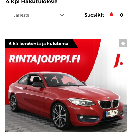
4
kpl
Hakutuloksia
Suosikit
Suos
0
Järjestä
6 kk korotonta ja kulutonta
SUO