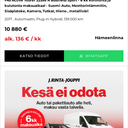
F45 Active Tourer 225xe A Business Sport - 6 kk korotonta ja
kulutonta maksuaikaa! - Suomi-Auto, Moottorinlämmitin,
Sisäpistoke, Kamera, Tutkat, Hieno , metalliväri
2017
, Automaatti, Plug-in-hybridi, 139 000 km
10 880 €
hämeenlinna
alk. 136 € / kk
KATSO TIEDOT
WHATSAPP