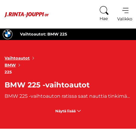
Siirry sisältöön
Hae
Valikko
Vaihtoautot: BMW 225
Vaihtoautot
BMW
225
BMW 225 -vaihtoautot
BMW 225 -vaihtoauton ratissa saat nauttia tinkimättömästä suorituskyvystä ja ylellisyydestä samalla kun herätät ihailua ympärilläsi. BMW 225 -vaihtoautot erottuvat massasta urheilullisella ja elegantilla muotoilullaan. BMW 225 -vaihtoautoissa on tehokkaat moottorit, jotka tarjoavat dynaamisen ja vauhdikkaan ajokokemuksen. Hanki oma BMW 225 -vaihtoautosi ja koe huippuluokan ajonautinto omalla tyylilläsi!
Näytä lisää