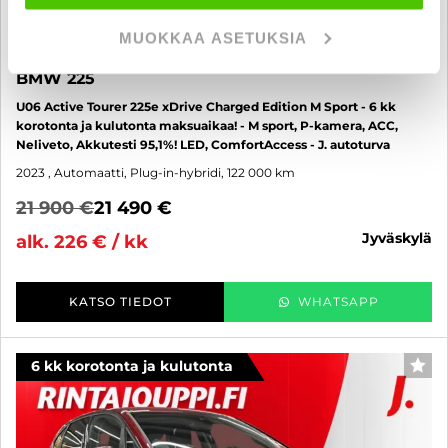
MUOKKAA ASETUKSIA
BMW 225
U06 Active Tourer 225e xDrive Charged Edition M Sport - 6 kk
korotonta ja kulutonta maksuaikaa! - M sport, P-kamera, ACC,
Neliveto, Akkutesti 95,1%! LED, ComfortAccess - J. autoturva
2023
, Automaatti, Plug-in-hybridi, 122 000 km
21 900 €
21 490 €
jyväskylä
alk. 226 € / kk
KATSO TIEDOT
WHATSAPP
6 kk korotonta ja kulutonta
SUO