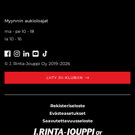
Myynnin aukioloajat
ma - pe 10 - 18
la 10 - 16
Facebook
Instagram
LinkedIn
Youtube
Tiktok
© J. Rinta-Jouppi Oy 2019–2026
LIITY JII-KLUBIIN
Rekisteriseloste
Evästeasetukset
Saavutettavuusseloste