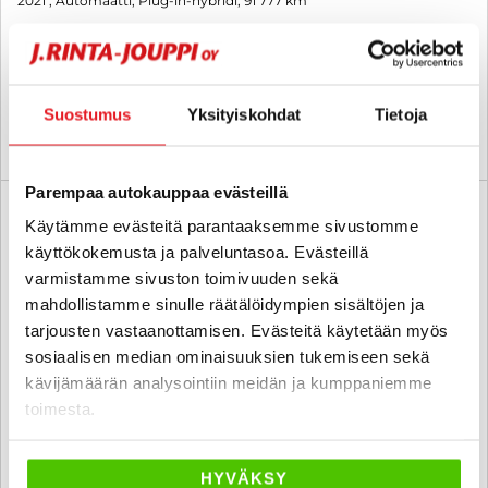
2021
, Automaatti, Plug-in-hybridi, 91 777 km
15 999 €
raisio
alk. 185 € / kk
Suostumus
Yksityiskohdat
Tietoja
KATSO TIEDOT
WHATSAPP
Parempaa autokauppaa evästeillä
6 kk korotonta ja kulutonta
SUO
Käytämme evästeitä parantaaksemme sivustomme
käyttökokemusta ja palveluntasoa. Evästeillä
varmistamme sivuston toimivuuden sekä
mahdollistamme sinulle räätälöidympien sisältöjen ja
tarjousten vastaanottamisen. Evästeitä käytetään myös
sosiaalisen median ominaisuuksien tukemiseen sekä
kävijämäärän analysointiin meidän ja kumppaniemme
toimesta.
HYVÄKSY