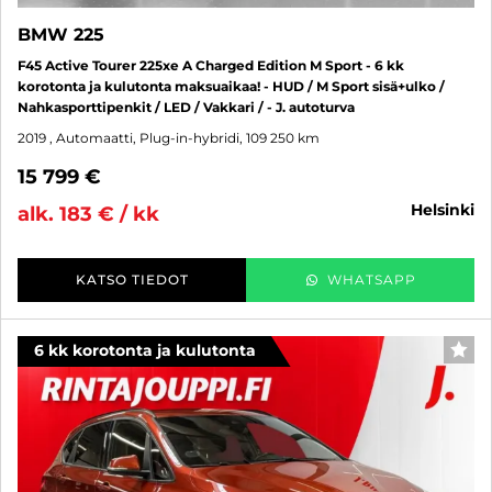
BMW 225
F45 Active Tourer 225xe A Charged Edition M Sport - 6 kk
korotonta ja kulutonta maksuaikaa! - HUD / M Sport sisä+ulko /
Nahkasporttipenkit / LED / Vakkari / - J. autoturva
2019
, Automaatti, Plug-in-hybridi, 109 250 km
15 799 €
helsinki
alk. 183 € / kk
KATSO TIEDOT
WHATSAPP
6 kk korotonta ja kulutonta
SUO