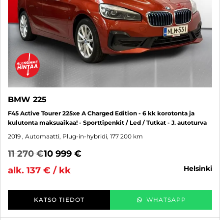
BMW 225
F45 Active Tourer 225xe A Charged Edition - 6 kk korotonta ja
kulutonta maksuaikaa! - Sporttipenkit / Led / Tutkat - J. autoturva
2019
, Automaatti, Plug-in-hybridi, 177 200 km
11 270 €
10 999 €
helsinki
alk. 137 € / kk
KATSO TIEDOT
WHATSAPP