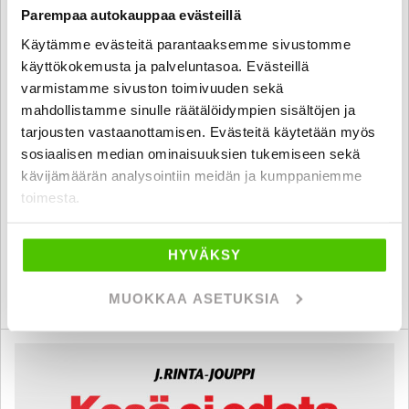
Parempaa autokauppaa evästeillä
Käytämme evästeitä parantaaksemme sivustomme
käyttökokemusta ja palveluntasoa. Evästeillä
BMW 328
varmistamme sivuston toimivuuden sekä
TwinPower Turbo A F30 Sedan Business Automatic Edition Luxury
mahdollistamme sinulle räätälöidympien sisältöjen ja
- 6 kk korotonta ja kulutonta maksuaikaa! - Suomi auto / Jakoketju
tarjousten vastaanottamisen. Evästeitä käytetään myös
juuri vaihdettu! / muistipenkit / Profnavi / P.tutkat / Ilmastointi /
sosiaalisen median ominaisuuksien tukemiseen sekä
Vakkari
kävijämäärän analysointiin meidän ja kumppaniemme
2012
, Automaatti, Bensiini, 263 000 km
toimesta.
12 480 €
helsinki
alk. 151 € / kk
HYVÄKSY
KATSO TIEDOT
WHATSAPP
MUOKKAA ASETUKSIA