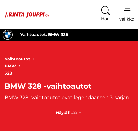
Siirry sisältöön
Hae
Valikko
Vaihtoautot: BMW 328
Vaihtoautot
BMW
328
BMW 328 -vaihtoautot
BMW 328 -vaihtoautot ovat legendaarisen 3-sarjan malliston huippuedustaja ja tarjoavat erinomaisen ajokokemuksen vaativille autoilijoille. BMW 328 -vaihtoautot ovat tunnettuja tinkimättömästä suorituskyvystään ja dynaamisesta ajodynamiikastaan. Laadukkaat materiaalit, mukavat istuimet ja huippuluokan viimeistely luovat ylellisen tunnelman. Jos arvostat ajamisen iloa, tyylikkyyttä ja laadukkuutta, BMW 328 -vaihtoautot ovat täydellinen valinta. Tutustu laajaan valikoimaamme ja löydä unelmiesi BMW 328 -vaihtoauto!
Näytä lisää