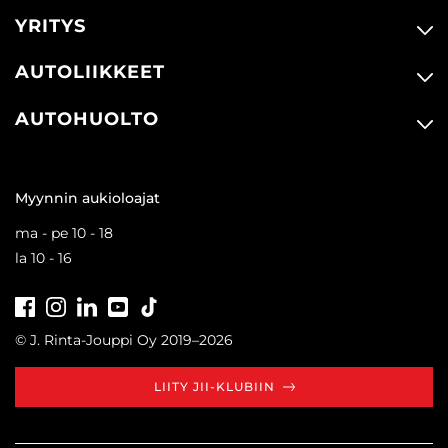
YRITYS
AUTOLIIKKEET
AUTOHUOLTO
Myynnin aukioloajat
ma - pe 10 - 18
la 10 - 16
Facebook
Instagram
LinkedIn
Youtube
Tiktok
© J. Rinta-Jouppi Oy 2019–2026
LIITY JII-KLUBIIN