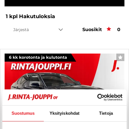
1
kpl
Hakutuloksia
Suosikit
Suos
0
Järjestä
6 kk korotonta ja kulutonta
SUO
Suostumus
Yksityiskohdat
Tietoja