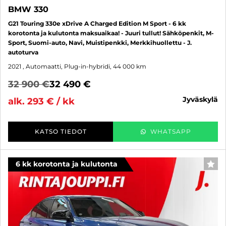
BMW 330
G21 Touring 330e xDrive A Charged Edition M Sport - 6 kk
korotonta ja kulutonta maksuaikaa! - Juuri tullut! Sähköpenkit, M-
Sport, Suomi-auto, Navi, Muistipenkki, Merkkihuollettu - J.
autoturva
2021
, Automaatti, Plug-in-hybridi, 44 000 km
32 900 €
32 490 €
jyväskylä
alk. 293 € / kk
KATSO TIEDOT
WHATSAPP
6 kk korotonta ja kulutonta
SUO