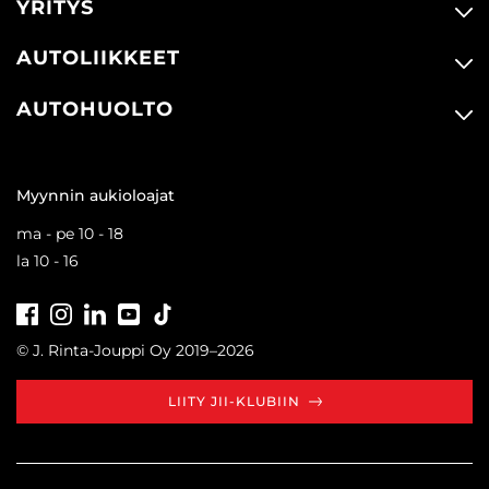
YRITYS
AUTOLIIKKEET
AUTOHUOLTO
Myynnin aukioloajat
ma - pe 10 - 18
la 10 - 16
Facebook
Instagram
LinkedIn
Youtube
Tiktok
© J. Rinta-Jouppi Oy 2019–2026
LIITY JII-KLUBIIN