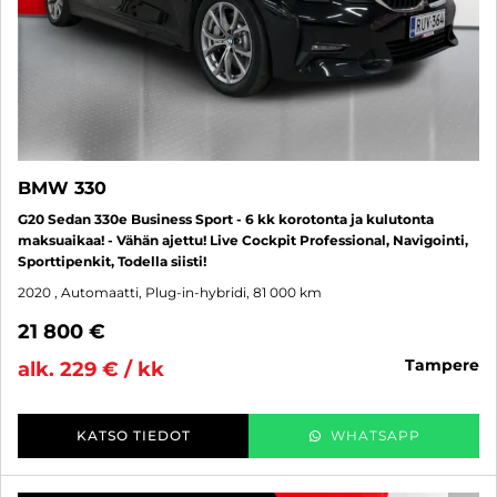
BMW 330
G20 Sedan 330e Business Sport - 6 kk korotonta ja kulutonta
maksuaikaa! - Vähän ajettu! Live Cockpit Professional, Navigointi,
Sporttipenkit, Todella siisti!
2020
, Automaatti, Plug-in-hybridi, 81 000 km
21 800 €
tampere
alk. 229 € / kk
KATSO TIEDOT
WHATSAPP