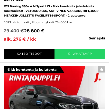
G21 Touring 330e A M Sport LCI - 6 kk korotonta ja kulutonta
maksuaikaa! - VETOKOUKKU, AKTIIVINEN VAKKARI, HIFI, JUURI
MERKKIHUOLLETTU FACELIFT M-SPORT! - J. autoturva
2023
, Automaatti, Plug-in-hybridi, 124 000 km
29 400 €
28 800 €
seinäjoki
alk. 276 € / kk
KATSO TIEDOT
WHATSAPP
6 kk korotonta ja kulutonta
SUO