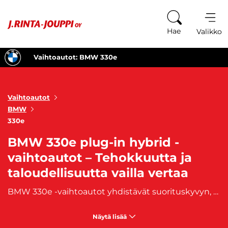
Siirry sisältöön
Hae
Valikko
Vaihtoautot: BMW 330e
Vaihtoautot
BMW
330e
BMW 330e plug-in hybrid -
vaihtoautot – Tehokkuutta ja
taloudellisuutta vailla vertaa
BMW 330e -vaihtoautot yhdistävät suorituskyvyn, taloudellisuuden ja ympäristöystävällisyyden, tehden niistä loistavan valinnan niin autoilusta nauttivalle kuin ympäristötietoiselle kuljettajalle. Tämä huippuluokan hybridi tarjoaa ensiluokkaisen ajokokemuksen sekä lyhyillä että pitkällä matkoilla, yhdistäen sähköisen ajamisen ja bensiinimoottorin tehokkuuden saumattomasti. BMW 330e plug-in hybrid -vaihtoautot ovat erityisesti suunniteltu kuljettajille, jotka arvostavat sekä ajomukavuutta että energiatehokkuutta. Mallin hybridi-tekniikka mahdollistaa ajamisen pelkällä sähköllä lyhyillä matkoilla – esimerkiksi kaupungissa asioidessa tai työmatkalla – mikä pienentää polttoaineen kulutusta ja päästöjä huomattavasti. Samaan aikaan polttomoottori tarjoaa riittävästi tehoa pidemmille ajomatkoille tai dynaamisempaan ajamiseen maantiellä. BMW 330e:n tyylikäs ja urheilullinen muotoilu, tunnistettavat BMW:n linjat sekä sisätilojen korkealaatuiset materiaalit tekevät siitä houkuttelevan vaihtoehdon. Tämä auto tarjoaa myös modernit teknologiat, jotka varmistavat mukavan ja turvallisen ajokokemuksen.
Näytä lisää