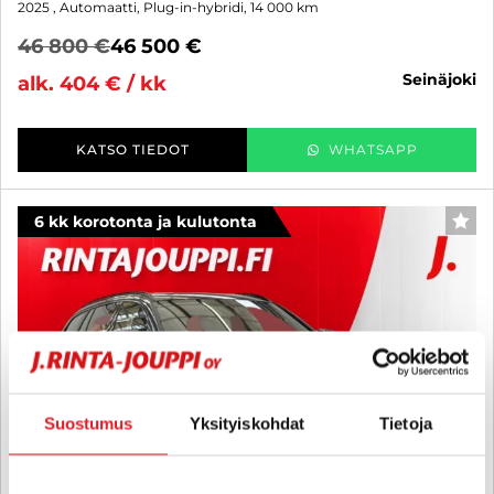
2025
, Automaatti, Plug-in-hybridi, 14 000 km
46 800 €
46 500 €
seinäjoki
alk. 404 € / kk
KATSO TIEDOT
WHATSAPP
6 kk korotonta ja kulutonta
SUO
Suostumus
Yksityiskohdat
Tietoja