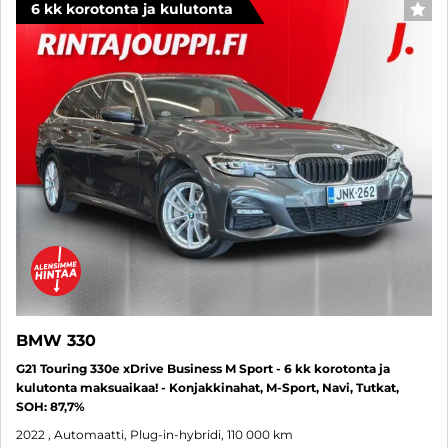
6 kk korotonta ja kulutonta
SUO
BMW 330
G21 Touring 330e xDrive Business M Sport - 6 kk korotonta ja
kulutonta maksuaikaa! - Konjakkinahat, M-Sport, Navi, Tutkat,
SOH: 87,7%
2022
, Automaatti, Plug-in-hybridi, 110 000 km