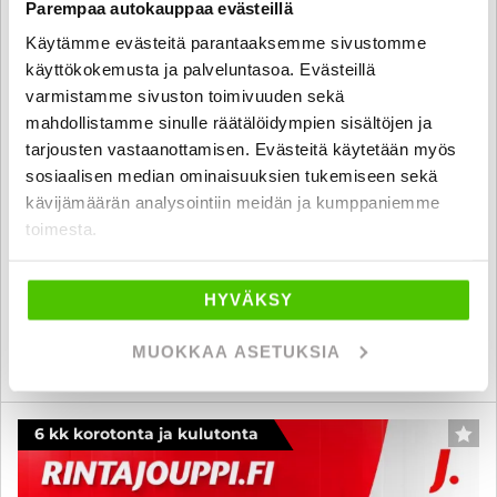
Parempaa autokauppaa evästeillä
Käytämme evästeitä parantaaksemme sivustomme
käyttökokemusta ja palveluntasoa. Evästeillä
BMW 330
varmistamme sivuston toimivuuden sekä
mahdollistamme sinulle räätälöidympien sisältöjen ja
G21 Touring 330e xDrive A Charged Edition M Sport - 6 kk
korotonta ja kulutonta maksuaikaa! - 1-om., SUOMI-auto, ALV-
tarjousten vastaanottamisen. Evästeitä käytetään myös
vähennyskelpoinen, LED, Harman/kardon, Koukku, Navi,
sosiaalisen median ominaisuuksien tukemiseen sekä
Sähköluukku, yms. - J. autoturva
kävijämäärän analysointiin meidän ja kumppaniemme
2024
, Automaatti, Plug-in-hybridi, 99 000 km
toimesta.
37 880 €
raisio
alk. 334 € / kk
HYVÄKSY
MUOKKAA ASETUKSIA
KATSO TIEDOT
WHATSAPP
6 kk korotonta ja kulutonta
SUO