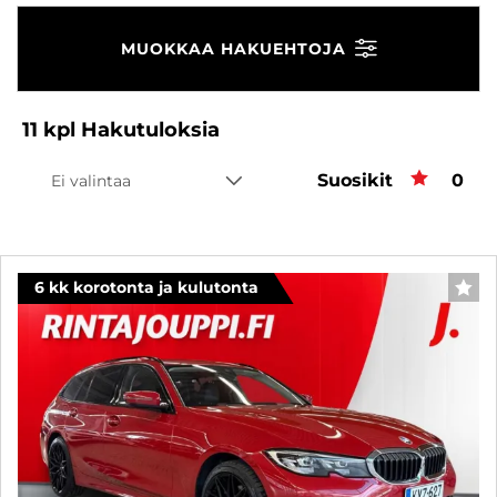
MUOKKAA HAKUEHTOJA
11
kpl
Hakutuloksia
Suosikit
Suos
0
Ei valintaa
6 kk korotonta ja kulutonta
SUO