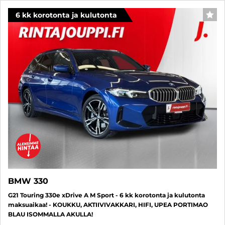
6 kk korotonta ja kulutonta
SUO
BMW 330
G21 Touring 330e xDrive A M Sport - 6 kk korotonta ja kulutonta
maksuaikaa! - KOUKKU, AKTIIVIVAKKARI, HIFI, UPEA PORTIMAO
BLAU ISOMMALLA AKULLA!