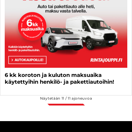
6 kk koroton ja kuluton maksuaika
käytettyihin henkilö- ja pakettiautoihin!
Näytetään
11
/
11
ajoneuvoa