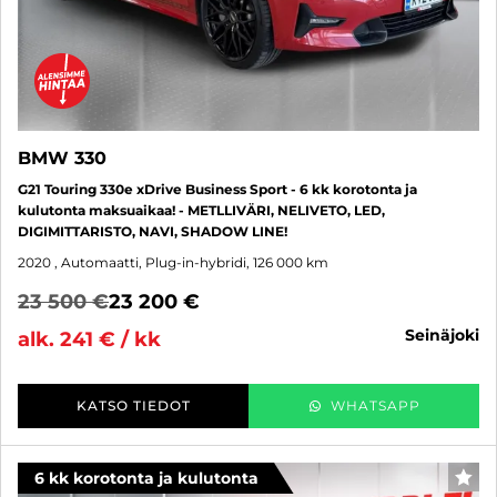
BMW 330
G21 Touring 330e xDrive Business Sport - 6 kk korotonta ja
kulutonta maksuaikaa! - METLLIVÄRI, NELIVETO, LED,
DIGIMITTARISTO, NAVI, SHADOW LINE!
2020
, Automaatti, Plug-in-hybridi, 126 000 km
23 500 €
23 200 €
seinäjoki
alk. 241 € / kk
KATSO TIEDOT
WHATSAPP
6 kk korotonta ja kulutonta
SUO