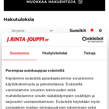
MUOKKAA HAKUEHTOJA
Hakutuloksia
Suosikit
Suos
0
Järjestä
Suostumus
Yksityiskohdat
Tietoja
Hups, ei tuloksia!
Ei huolta, tässä valikoimassamme olevat lähimmät
Parempaa autokauppaa evästeillä
vastaavat ajoneuvot.
Käytämme evästeitä parantaaksemme sivustomme
käyttökokemusta ja palveluntasoa. Evästeillä
varmistamme sivuston toimivuuden sekä
KATSO VASTAAVANLAISET AUTOT
mahdollistamme sinulle räätälöidympien sisältöjen ja
tarjousten vastaanottamisen. Evästeitä käytetään myös
sosiaalisen median ominaisuuksien tukemiseen sekä