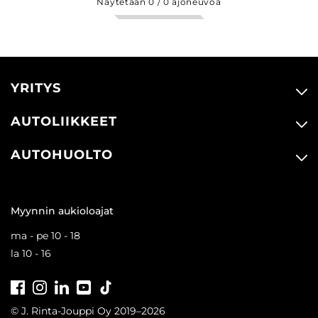
Näytetään
0
/
0
ajoneuvoa
YRITYS
AUTOLIIKKEET
AUTOHUOLTO
Myynnin aukioloajat
ma - pe 10 - 18
la 10 - 16
Facebook
Instagram
LinkedIn
Youtube
Tiktok
© J. Rinta-Jouppi Oy 2019–2026