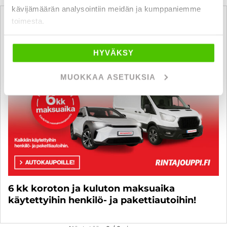
kävijämäärän analysointiin meidän ja kumppaniemme
toimesta.
HYVÄKSY
MUOKKAA ASETUKSIA
6 kk koroton ja kuluton maksuaika
käytettyihin henkilö- ja pakettiautoihin!