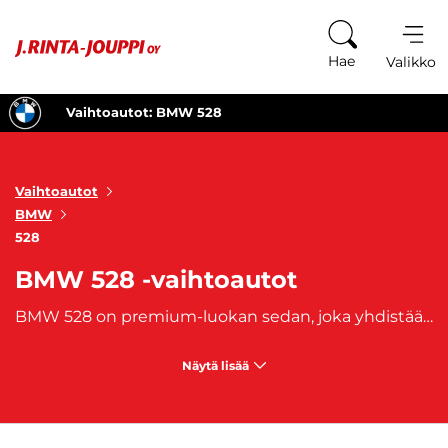
Siirry sisältöön
Hae
Valikko
Vaihtoautot: BMW 528
Vaihtoautot
BMW
528
BMW 528 -vaihtoautot
BMW 528 on premium-luokan sedan, joka yhdistää huipputason ajomukavuuden, suorituskykyisen moottorin ja tyylikkään muotoilun. BMW:n legendaarinen 5-sarja tunnetaan laadukkaista materiaaleistaan, viimeistellystä ajettavuudestaan ja kattavasta varustelustaan, jotka tekevät jokaisesta ajomatkasta nautinnollisen. BMW 528 -vaihtoautot tarjoavat taloudellisen mutta voimakkaan moottorin, tarkkaa ohjattavuutta ja modernit mukavuusominaisuudet niin arkeen kuin pitkille matkoille. Tutustu valikoimaamme ja löydä oma BMW 528 -vaihtoautosi!
Näytä lisää