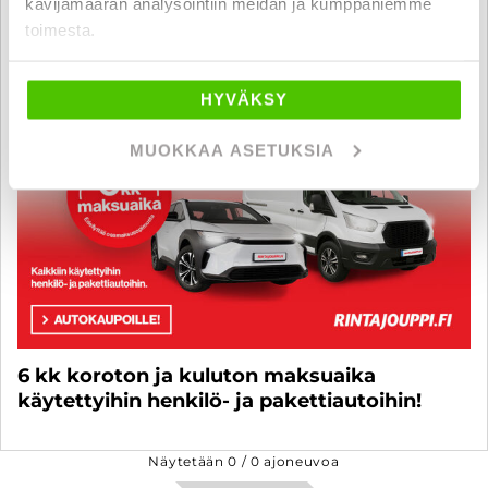
kävijämäärän analysointiin meidän ja kumppaniemme
toimesta.
HYVÄKSY
MUOKKAA ASETUKSIA
6 kk koroton ja kuluton maksuaika
käytettyihin henkilö- ja pakettiautoihin!
Näytetään
0
/
0
ajoneuvoa