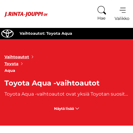
Siirry sisältöön
Hae
Valikko
Vaihtoautot: Toyota Aqua
Vaihtoautot
Toyota
Aqua
Toyota Aqua -vaihtoautot
Toyota Aqua -vaihtoautot ovat yksiä Toyotan suosituimmista hybridiautoista. Toyota Aqua -malli tunnetaan joillain markkinoilla myös nimellä
Näytä lisää