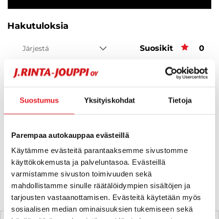
Hakutuloksia
Suosikit
Suos
0
Järjestä
Suostumus
Yksityiskohdat
Tietoja
Hups, ei tuloksia!
Ei huolta, tässä valikoimassamme olevat lähimmät
Parempaa autokauppaa evästeillä
vastaavat ajoneuvot.
Käytämme evästeitä parantaaksemme sivustomme
käyttökokemusta ja palveluntasoa. Evästeillä
KATSO VASTAAVANLAISET AUTOT
varmistamme sivuston toimivuuden sekä
mahdollistamme sinulle räätälöidympien sisältöjen ja
tarjousten vastaanottamisen. Evästeitä käytetään myös
sosiaalisen median ominaisuuksien tukemiseen sekä