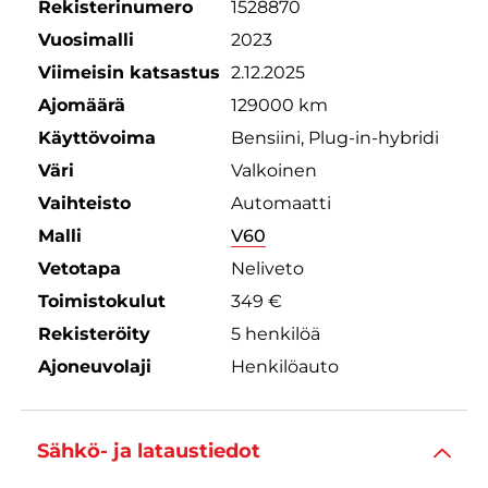
Rekisterinumero
1528870
Vuosimalli
2023
Viimeisin katsastus
2.12.2025
Ajomäärä
129000 km
Käyttövoima
Bensiini, Plug-in-hybridi
Väri
Valkoinen
Vaihteisto
Automaatti
Malli
V60
Vetotapa
Neliveto
Toimistokulut
349 €
Rekisteröity
5 henkilöä
Ajoneuvolaji
Henkilöauto
Sähkö- ja lataustiedot