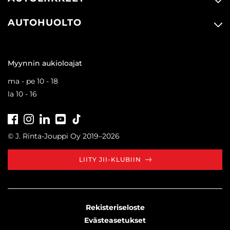
AUTOHUOLTO
Myynnin aukioloajat
ma - pe 10 - 18
la 10 - 16
Facebook
Instagram
LinkedIn
Youtube
Tiktok
© J. Rinta-Jouppi Oy 2019–2026
LIITY JII-KLUBIIN
Rekisteriseloste
Evästeasetukset