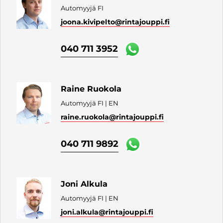
Automyyjä FI
joona.kivipelto
@rintajouppi.fi
040 711 3952
Raine Ruokola
Automyyjä FI | EN
raine.ruokola
@rintajouppi.fi
040 711 9892
Joni Alkula
Automyyjä FI | EN
joni.alkula
@rintajouppi.fi