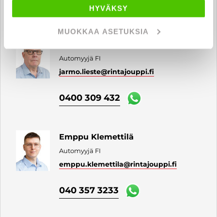
040 711 9890
HYVÄKSY
MUOKKAA ASETUKSIA
Jarmo Lieste
Automyyjä FI
jarmo.lieste
@rintajouppi.fi
0400 309 432
Emppu Klemettilä
Automyyjä FI
emppu.klemettila
@rintajouppi.fi
040 357 3233