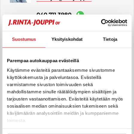
040 711 3980
Teppo Rintala
Suostumus
Yksityiskohdat
Tietoja
Automyyjä FI | EN
teppo.rintala
@rintajouppi.fi
Parempaa autokauppaa evästeillä
Käytämme evästeitä parantaaksemme sivustomme
040 751 2320
käyttökokemusta ja palveluntasoa. Evästeillä
varmistamme sivuston toimivuuden sekä
mahdollistamme sinulle räätälöidympien sisältöjen ja
Olli-Pekka Lähdesmäki
tarjousten vastaanottamisen. Evästeitä käytetään myös
Automyyjä, hyötyajoneuvot FI
sosiaalisen median ominaisuuksien tukemiseen sekä
olli-pekka.lahdesmaki
kävijämäärän analysointiin meidän ja kumppaniemme
toimesta.
@rintajouppi.fi