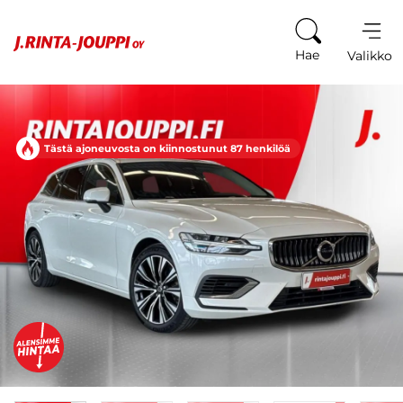
Siirry sisältöön
Hae
Valikko
Tästä ajoneuvosta on kiinnostunut 87 henkilöä