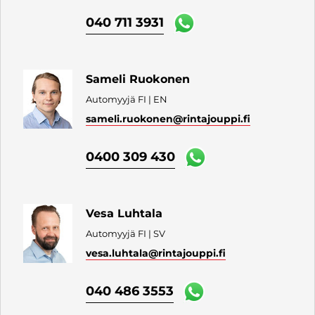
040 711 3931
Sameli Ruokonen
Automyyjä FI | EN
sameli.ruokonen
@rintajouppi.fi
0400 309 430
Vesa Luhtala
Automyyjä FI | SV
vesa.luhtala
@rintajouppi.fi
040 486 3553