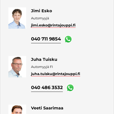
Jimi Esko
Automyyjä
jimi.esko
@rintajouppi.fi
040 711 9854
Juha Tuisku
Automyyjä FI
juha.tuisku
@rintajouppi.fi
040 486 3532
Veeti Saarimaa