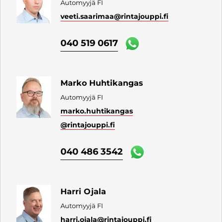
Automyyjä FI
veeti.saarimaa
@rintajouppi.fi
040 519 0617
Marko Huhtikangas
Automyyjä FI
marko.huhtikangas
@rintajouppi.fi
040 486 3542
Harri Ojala
Automyyjä FI
harri.ojala
@rintajouppi.fi