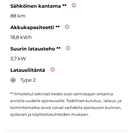
Sähköinen kantama **
88 km
Akkukapasiteetti **
18,8 kWh
Suurin latausteho **
3,7 kW
Latausliitäntä
Type 2
** Ilmoitetut tekniset tiedot ovat valmistajan antamia
arvioita uudelle ajoneuvolle. Todelliset kulutus-, lataus- ja
toimintamatka-arvot voivat vaihdella ajoneuvon kunnon,
ajotavan ja käyttöolosuhteiden mukaan.