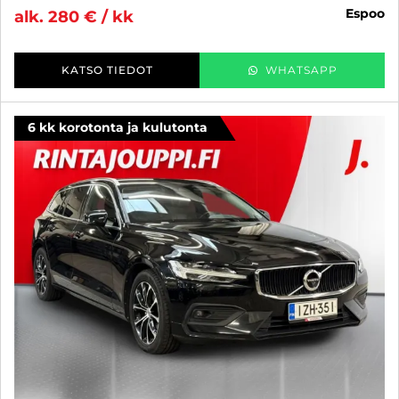
espoo
alk. 280 € / kk
KATSO TIEDOT
WHATSAPP
6 kk korotonta ja kulutonta