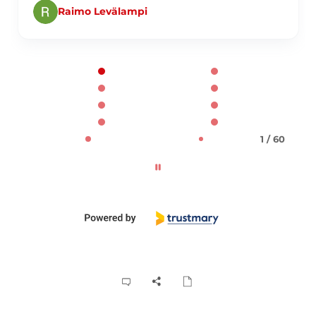
Raimo Levälampi
Page 1 of 60
1 / 60