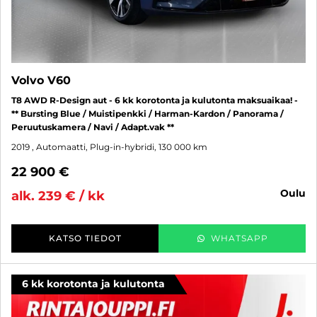
Volvo V60
T8 AWD R-Design aut - 6 kk korotonta ja kulutonta maksuaikaa! -
** Bursting Blue / Muistipenkki / Harman-Kardon / Panorama /
Peruutuskamera / Navi / Adapt.vak **
2019
, Automaatti, Plug-in-hybridi, 130 000 km
22 900 €
oulu
alk. 239 € / kk
KATSO TIEDOT
WHATSAPP
6 kk korotonta ja kulutonta