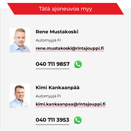
Tätä ajoneuvoa myy
Rene Mustakoski
Automyyjä FI
rene.mustakoski
@rintajouppi.fi
040 711 9857
Kimi Kankaanpää
Automyyjä FI
kimi.kankaanpaa
@rintajouppi.fi
040 711 3953