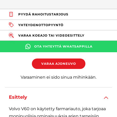
PYYDÄ RAHOITUSTARJOUS
YHTEYDENOTTOPYYNTÖ
VARAA KOEAJO TAI VIDEOESITTELY
OTA YHTEYTTÄ WHATSAPPILLA
VARAA AJONEUVO
Varaaminen ei sido sinua mihinkään.
Esittely
Volvo V60 on käytetty farmariauto, joka tarjoaa
monipuolisia ominaisuuksia arjen tarpeisiin.