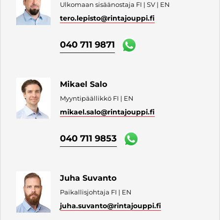
Ulkomaan sisäänostaja FI | SV | EN
tero.lepisto
@rintajouppi.fi
040 711 9871
Mikael Salo
Myyntipäällikkö FI | EN
mikael.salo
@rintajouppi.fi
040 711 9853
Juha Suvanto
Paikallisjohtaja FI | EN
juha.suvanto
@rintajouppi.fi