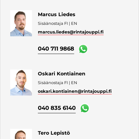
Marcus Liedes
Sisäänostaja FI | EN
marcus.liedes
@rintajouppi.fi
040 711 9868
Oskari Kontiainen
Sisäänostaja FI | EN
oskari.kontiainen
@rintajouppi.fi
040 835 6140
Tero Lepistö