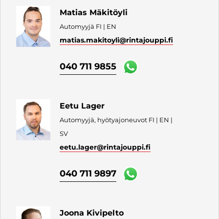
Matias Mäkitöyli
Automyyjä FI | EN
matias.makitoyli
@rintajouppi.fi
040 711 9855
Eetu Lager
Automyyjä, hyötyajoneuvot FI | EN |
SV
eetu.lager
@rintajouppi.fi
040 711 9897
Joona Kivipelto