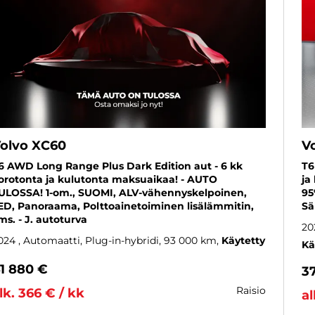
olvo XC60
V
6 AWD Long Range Plus Dark Edition aut - 6 kk
T6
orotonta ja kulutonta maksuaikaa! - AUTO
ja
ULOSSA! 1-om., SUOMI, ALV-vähennyskelpoinen,
95
ED, Panoraama, Polttoainetoiminen lisälämmitin,
Sä
ms. - J. autoturva
20
024
, Automaatti, Plug-in-hybridi, 93 000 km
Käytetty
Kä
1 880 €
3
raisio
lk. 366 € / kk
al