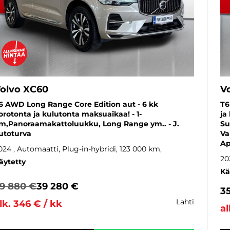
olvo XC60
V
6 AWD Long Range Core Edition aut - 6 kk
T6
orotonta ja kulutonta maksuaikaa! - 1-
ja
m,Panoraamakattoluukku, Long Range ym.. - J.
Su
utoturva
Va
Ap
024
, Automaatti, Plug-in-hybridi, 123 000 km
20
äytetty
Kä
9 880 €
39 280 €
3
lahti
lk. 346 € / kk
al