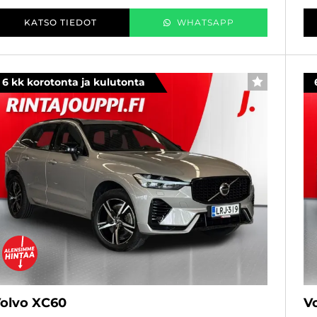
KATSO TIEDOT
WHATSAPP
6 kk korotonta ja kulutonta
SUOSIKKI
olvo XC60
V