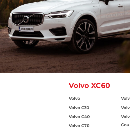
Volvo XC60
Volvo
Vol
Volvo C30
Vol
Volvo C40
Volv
Cou
Volvo C70