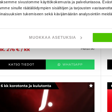
aksemme sivustomme käyttökokemusta ja palveluntasoa. Eväst
ulutonta maksuaikaa! - NÄYTTÄVÄ, ACC /
ku
mme sinulle räätälöidympien sisältöjen ja tarjousten vastaanott
etokoukku / Panorama / 360-Kamera / HUD /
tu
akohihna 8.2025 / R-Design / LED / VOC / Pilot Assist
inaisuuksien tukemiseen sekä kävijämäärän analysointiin mei
20
 J. autoturva
020
, Automaatti, Plug-in-hybridi, 120 000 km
äytetty
9
MUOKKAA ASETUKSIA
8 900 €
28 750 €
al
helsinki
lk. 276 € / kk
KATSO TIEDOT
WHATSAPP
6 kk korotonta ja kulutonta
SUOSIKKI