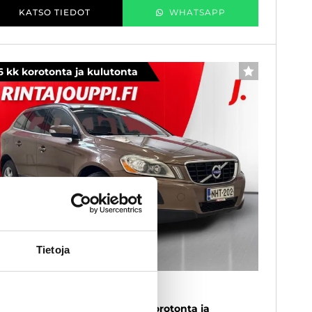
KATSO TIEDOT
WHATSAPP
6 kk korotonta ja kulutonta
SUOSIKKI
Tietoja
olvo XC60
 AWD Momentum aut - 6 kk korotonta ja