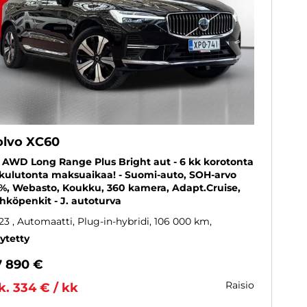
olvo XC60
 AWD Long Range Plus Bright aut - 6 kk korotonta
 kulutonta maksuaikaa! - Suomi-auto, SOH-arvo
%, Webasto, Koukku, 360 kamera, Adapt.Cruise,
hköpenkit - J. autoturva
23
, Automaatti, Plug-in-hybridi, 106 000 km
ytetty
7 890 €
raisio
k. 334 € / kk