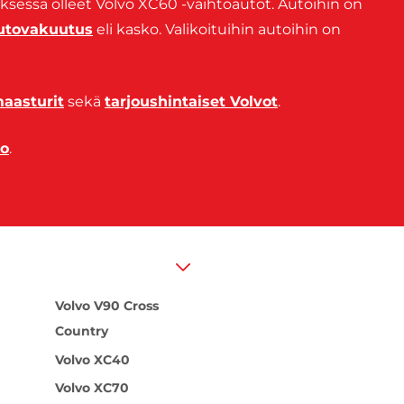
ksessa olleet Volvo XC60 -vaihtoautot. Autoihin on
autovakuutus
eli kasko. Valikoituihin autoihin on
aasturit
sekä
tarjoushintaiset Volvot
.
to
.
Volvo V90 Cross
Country
Volvo XC40
Volvo XC70