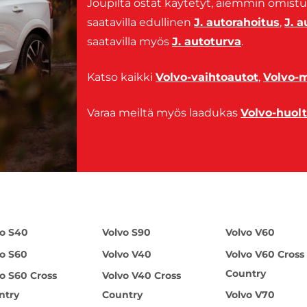
Joupilta ostat käytetyt, aiemmin omistu
saatavilla edullinen
J. autorahoitus
,
J. 
saatavilla myös
J. autoturva
.
Katso kaikki
Volvo-vaihtoautot
,
Volvo-m
Varaa meiltä myös laadukas
Volvo-huol
vo S40
Volvo S90
Volvo V60
vo S60
Volvo V40
Volvo V60 Cross
Country
o S60 Cross
Volvo V40 Cross
ntry
Country
Volvo V70