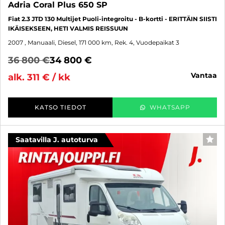
Adria Coral Plus 650 SP
Fiat 2.3 JTD 130 Multijet Puoli-integroitu - B-kortti - ERITTÄIN SIISTI
IKÄISEKSEEN, HETI VALMIS REISSUUN
2007
, Manuaali, Diesel, 171 000 km, Rek. 4, Vuodepaikat 3
36 800 €
34 800 €
vantaa
alk. 311 € / kk
KATSO TIEDOT
WHATSAPP
Saatavilla J. autoturva
SUO