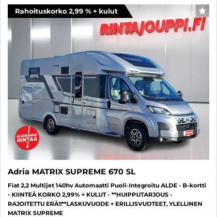
Rahoituskorko 2,99 % + kulut
SUO
Adria MATRIX SUPREME 670 SL
Fiat 2,2 Multijet 140hv Automaatti Puoli-Integroitu ALDE - B-kortti
- KIINTEÄ KORKO 2,99% + KULUT - **HUIPPUTARJOUS -
RAJOITETTU ERÄ!!**LASKUVUODE + ERILLISVUOTEET, YLELLINEN
MATRIX SUPREME