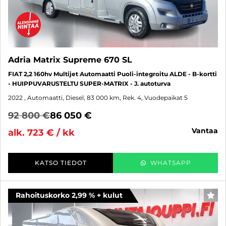
Adria Matrix Supreme 670 SL
FIAT 2,2 160hv Multijet Automaatti Puoli-integroitu ALDE - B-kortti
- HUIPPUVARUSTELTU SUPER-MATRIX - J. autoturva
2022
, Automaatti, Diesel, 83 000 km, Rek. 4, Vuodepaikat 5
92 800 €
86 050 €
vantaa
alk. 723 € / kk
KATSO TIEDOT
WHATSAPP
Rahoituskorko 2,99 % + kulut
SUO