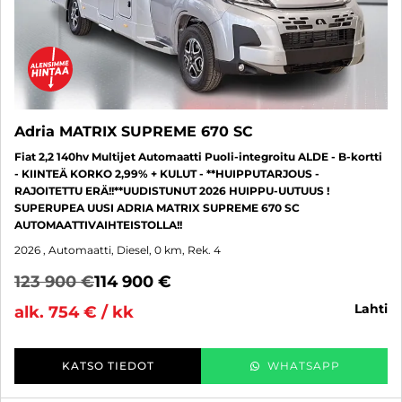
Adria MATRIX SUPREME 670 SC
Fiat 2,2 140hv Multijet Automaatti Puoli-integroitu ALDE - B-kortti
- KIINTEÄ KORKO 2,99% + KULUT - **HUIPPUTARJOUS -
RAJOITETTU ERÄ!!**UUDISTUNUT 2026 HUIPPU-UUTUUS !
SUPERUPEA UUSI ADRIA MATRIX SUPREME 670 SC
AUTOMAATTIVAIHTEISTOLLA!!
2026
, Automaatti, Diesel, 0 km, Rek. 4
123 900 €
114 900 €
lahti
alk. 754 € / kk
KATSO TIEDOT
WHATSAPP