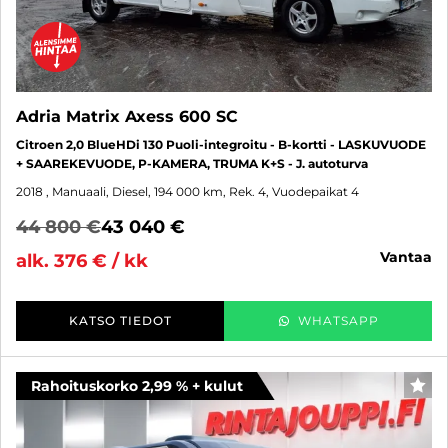
Adria Matrix Axess 600 SC
Citroen 2,0 BlueHDi 130 Puoli-integroitu - B-kortti - LASKUVUODE
+ SAAREKEVUODE, P-KAMERA, TRUMA K+S - J. autoturva
2018
, Manuaali, Diesel, 194 000 km, Rek. 4, Vuodepaikat 4
44 800 €
43 040 €
vantaa
alk. 376 € / kk
KATSO TIEDOT
WHATSAPP
Rahoituskorko 2,99 % + kulut
SUO