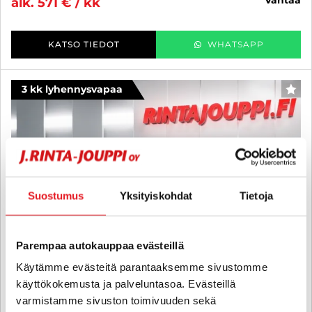
alk. 571 € / kk
KATSO TIEDOT
WHATSAPP
3 kk lyhennysvapaa
SUO
Suostumus
Yksityiskohdat
Tietoja
Parempaa autokauppaa evästeillä
Käytämme evästeitä parantaaksemme sivustomme
käyttökokemusta ja palveluntasoa. Evästeillä
varmistamme sivuston toimivuuden sekä