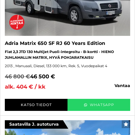
Adria Matrix 650 SF RJ 60 Years Edition
Fiat 2,3 JTD 130 Multijet Puoli-integroitu - B-kortti - HIENO
JUHLAMALLIN MATRIX, HYVÄ POHJARATKAISU
2013
, Manuaali, Diesel, 133 000 km, Rek. 5, Vuodepaikat 4
46 800 €
46 500 €
vantaa
alk. 404 € / kk
KATSO TIEDOT
WHATSAPP
Saatavilla J. autoturva
SUO