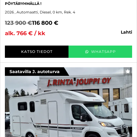
PÖYTÄRYHMÄLLÄ !
2026
, Automaatti, Diesel, 0 km, Rek. 4
123 900 €
116 800 €
lahti
alk. 766 € / kk
KATSO TIEDOT
WHATSAPP
Saatavilla J. autoturva
SUO