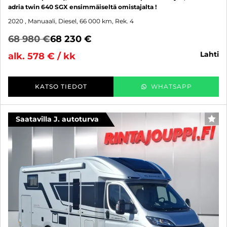
adria twin 640 SGX ensimmäiseltä omistajalta !
2020
, Manuaali, Diesel, 66 000 km, Rek. 4
68 980 €
68 230 €
lahti
alk. 578 € / kk
KATSO TIEDOT
WHATSAPP
Saatavilla J. autoturva
SUO