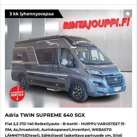
3 kk lyhennysvapaa
SUO
Adria TWIN SUPREME 640 SGX
Fiat 2,3 JTD 140 Retkeilyauto - B-kortti - HUIPPU VARUSTEET !!1-
OM, As,ilmastointi, Aurinkopaneeli,Invertteri, WEBASTO
LÄMMITYS(Diesel), Sähköisesti laskettava parivuode ym, Siisti