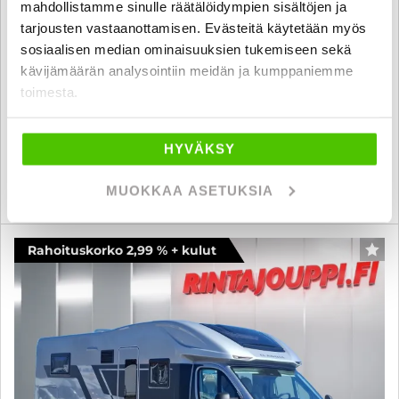
mahdollistamme sinulle räätälöidympien sisältöjen ja
Adria Matrix 650 SF RJ 60 Years Edition
tarjousten vastaanottamisen. Evästeitä käytetään myös
Fiat 2,3 JTD 130 Multijet Puoli-integroitu - B-kortti - LASKUVUODE
sosiaalisen median ominaisuuksien tukemiseen sekä
+ PARIVUODE, WEBASTO MOOTTORILLE
kävijämäärän analysointiin meidän ja kumppaniemme
2013
, Manuaali, Diesel, 193 000 km, Rek. 5, Vuodepaikat 5
toimesta.
41 800 €
41 500 €
vantaa
alk. 363 € / kk
HYVÄKSY
MUOKKAA ASETUKSIA
KATSO TIEDOT
WHATSAPP
Rahoituskorko 2,99 % + kulut
SUO