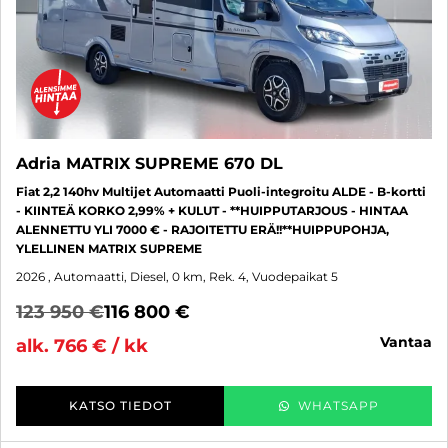
Adria MATRIX SUPREME 670 DL
Fiat 2,2 140hv Multijet Automaatti Puoli-integroitu ALDE - B-kortti
- KIINTEÄ KORKO 2,99% + KULUT - **HUIPPUTARJOUS - HINTAA
ALENNETTU YLI 7000 € - RAJOITETTU ERÄ!!**HUIPPUPOHJA,
YLELLINEN MATRIX SUPREME
2026
, Automaatti, Diesel, 0 km, Rek. 4, Vuodepaikat 5
123 950 €
116 800 €
vantaa
alk. 766 € / kk
KATSO TIEDOT
WHATSAPP