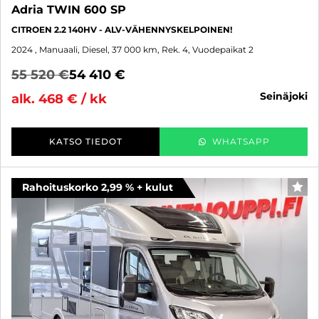
Adria TWIN 600 SP
CITROEN 2.2 140HV - ALV-VÄHENNYSKELPOINEN!
2024
, Manuaali, Diesel, 37 000 km, Rek. 4, Vuodepaikat 2
55 520 €
54 410 €
seinäjoki
alk. 468 € / kk
KATSO TIEDOT
WHATSAPP
Rahoituskorko 2,99 % + kulut
SUO