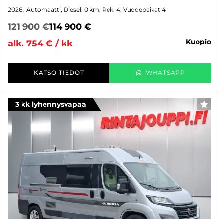
2026
, Automaatti, Diesel, 0 km, Rek. 4, Vuodepaikat 4
121 900 €
114 900 €
kuopio
alk. 754 € / kk
KATSO TIEDOT
WHATSAPP
3 kk lyhennysvapaa
SUO