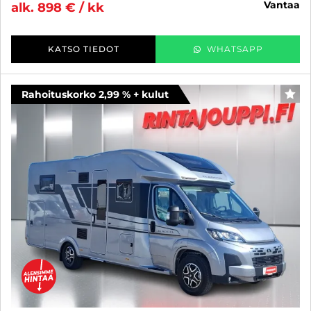
vantaa
alk. 898 € / kk
KATSO TIEDOT
WHATSAPP
Rahoituskorko 2,99 % + kulut
SUO