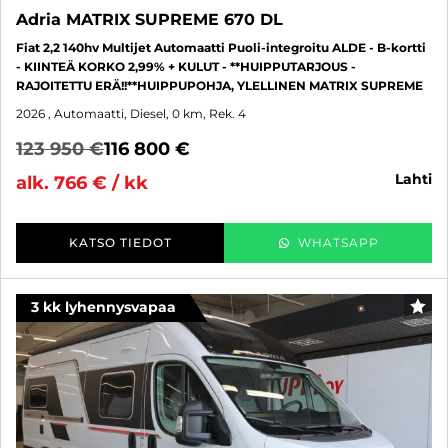
Adria MATRIX SUPREME 670 DL
Fiat 2,2 140hv Multijet Automaatti Puoli-integroitu ALDE - B-kortti
- KIINTEÄ KORKO 2,99% + KULUT - **HUIPPUTARJOUS -
RAJOITETTU ERÄ!!**HUIPPUPOHJA, YLELLINEN MATRIX SUPREME
2026
, Automaatti, Diesel, 0 km, Rek. 4
123 950 €
116 800 €
lahti
alk. 766 € / kk
KATSO TIEDOT
WHATSAPP
3 kk lyhennysvapaa
SUO