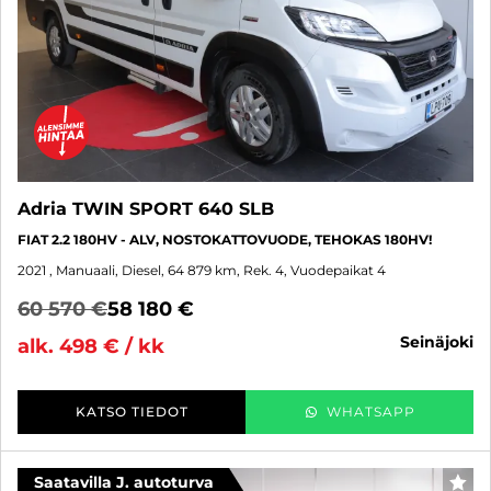
Adria TWIN SPORT 640 SLB
FIAT 2.2 180HV - ALV, NOSTOKATTOVUODE, TEHOKAS 180HV!
2021
, Manuaali, Diesel, 64 879 km, Rek. 4, Vuodepaikat 4
60 570 €
58 180 €
seinäjoki
alk. 498 € / kk
KATSO TIEDOT
WHATSAPP
Saatavilla J. autoturva
SUO