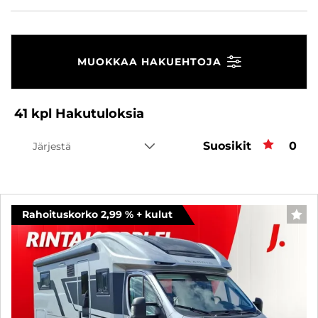
MUOKKAA HAKUEHTOJA
41
kpl
Hakutuloksia
Suosikit
Suos
0
Järjestä
Rahoituskorko 2,99 % + kulut
SUO