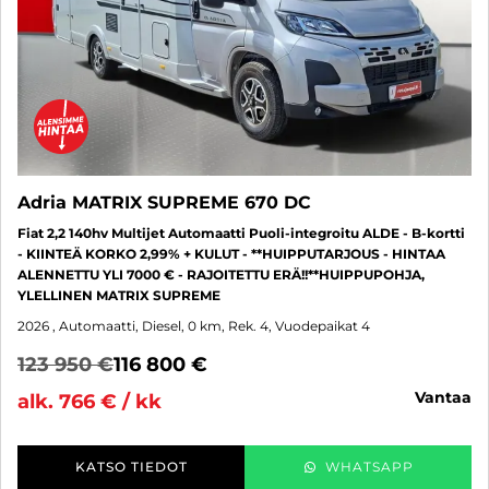
Adria MATRIX SUPREME 670 DC
Fiat 2,2 140hv Multijet Automaatti Puoli-integroitu ALDE - B-kortti
- KIINTEÄ KORKO 2,99% + KULUT - **HUIPPUTARJOUS - HINTAA
ALENNETTU YLI 7000 € - RAJOITETTU ERÄ!!**HUIPPUPOHJA,
YLELLINEN MATRIX SUPREME
2026
, Automaatti, Diesel, 0 km, Rek. 4, Vuodepaikat 4
123 950 €
116 800 €
vantaa
alk. 766 € / kk
KATSO TIEDOT
WHATSAPP