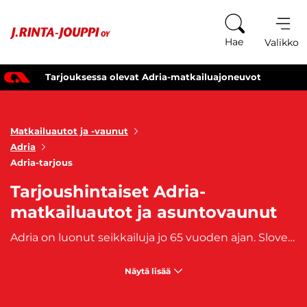
Siirry sisältöön
Hae
Valikko
Tarjouksessa olevat Adria-matkailuajoneuvot
Matkailuautot ja -vaunut
Adria
Adria-tarjous
Tarjoushintaiset Adria-
matkailuautot ja asuntovaunut
Adria on luonut seikkailuja jo 65 vuoden ajan. Sloveniasta lähtöisin olevan perinteikkään matkailuajoneuvojen valmistajan valikoimasta löydät uudet, pienet ja suuret matkailuautot, retkeilyautot ja matkailuvaunut. Adrian pitkät perinteet ja kokemus innovaatioiden kehittäjänä tekevät siitä hyvin varusteltujen matkailuautojen edelläkävijän. Ympäristö on Adrialle tärkeä ja se haluaakin tukea kestävää kehitystä tuotannossaan. Suosittuja Adria-malleja ovat
Näytä lisää