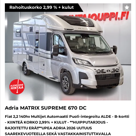
Rahoituskorko 2,99 % + kulut
SUO
Adria MATRIX SUPREME 670 DC
Fiat 2,2 140hv Multijet Automaatti Puoli-integroitu ALDE - B-kortti
- KIINTEÄ KORKO 2,99% + KULUT - **HUIPPUTARJOUS -
RAJOITETTU ERÄ!!**UPEA ADRIA 2026 UUTUUS
SAAREKEVUOTEELLA SEKÄ VASTAKKAINISTUTTAVALLA