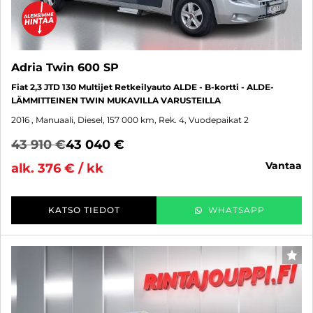
Adria Twin 600 SP
Fiat 2,3 JTD 130 Multijet Retkeilyauto ALDE - B-kortti - ALDE-
LÄMMITTEINEN TWIN MUKAVILLA VARUSTEILLA
2016
, Manuaali, Diesel, 157 000 km, Rek. 4, Vuodepaikat 2
43 910 €
43 040 €
vantaa
alk. 376 € / kk
KATSO TIEDOT
WHATSAPP
SUO