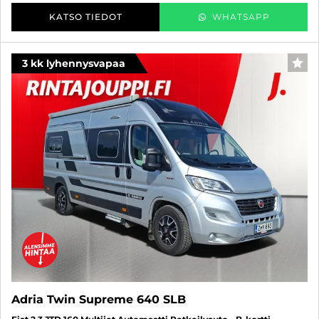
KATSO TIEDOT
WHATSAPP
3 kk lyhennysvapaa
SUO
Adria Twin Supreme 640 SLB