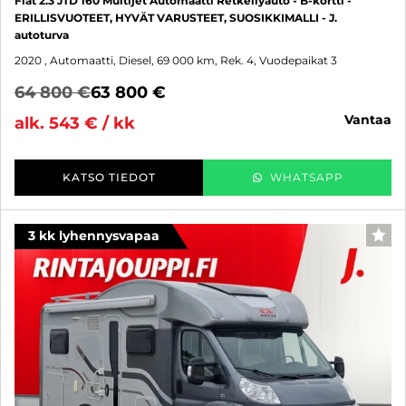
Fiat 2.3 JTD 160 Multijet Automaatti Retkeilyauto - B-kortti -
ERILLISVUOTEET, HYVÄT VARUSTEET, SUOSIKKIMALLI - J.
autoturva
2020
, Automaatti, Diesel, 69 000 km, Rek. 4, Vuodepaikat 3
64 800 €
63 800 €
vantaa
alk. 543 € / kk
KATSO TIEDOT
WHATSAPP
3 kk lyhennysvapaa
SUO