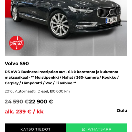
Volvo S90
D5 AWD Business Inscription aut - 6 kk korotonta ja kulutonta
maksuaikaa! - ** Muistipenkki / Nahat / 360-kamera / Koukku /
Carplay / Lämpöratti / Voc / Ei adblue **
2016
, Automaatti, Diesel, 190 000 km
24 590 €
22 900 €
oulu
alk. 239 € / kk
KATSO TIEDOT
WHATSAPP