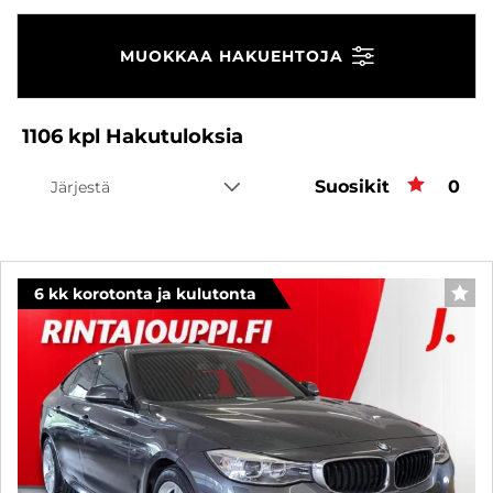
MUOKKAA HAKUEHTOJA
1106
kpl
Hakutuloksia
Suosikit
Suos
0
Järjestä
6 kk korotonta ja kulutonta
SUO