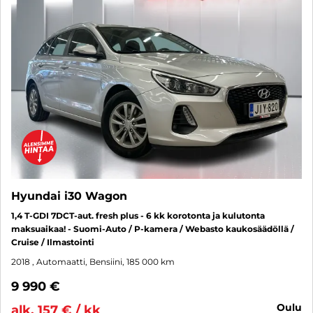
Hyundai i30 Wagon
1,4 T-GDI 7DCT-aut. fresh plus - 6 kk korotonta ja kulutonta
maksuaikaa! - Suomi-Auto / P-kamera / Webasto kaukosäädöllä /
Cruise / Ilmastointi
2018
, Automaatti, Bensiini, 185 000 km
9 990 €
oulu
alk. 157 € / kk