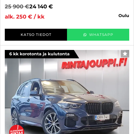
25 900 €
24 140 €
oulu
alk. 250 € / kk
KATSO TIEDOT
WHATSAPP
6 kk korotonta ja kulutonta
SUO