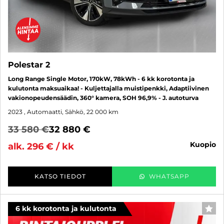
Polestar 2
Long Range Single Motor, 170kW, 78kWh - 6 kk korotonta ja
kulutonta maksuaikaa! - Kuljettajalla muistipenkki, Adaptiivinen
vakionopeudensäädin, 360° kamera, SOH 96,9% - J. autoturva
2023
, Automaatti, Sähkö, 22 000 km
33 580 €
32 880 €
kuopio
alk. 296 € / kk
KATSO TIEDOT
WHATSAPP
6 kk korotonta ja kulutonta
SUO