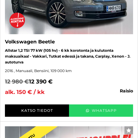
Volkswagen Beetle
Allstar 1,2 TSI 77 kW (105 hv) - 6 kk korotonta ja kulutonta
maksuaikaa! - Vakkari, Tutkat edessä ja takana, Carplay, Xenon - J.
autoturva
2016
, Manuaali, Bensiini, 109 000 km
12 980 €
12 390 €
raisio
alk. 150 € / kk
KATSO TIEDOT
WHATSAPP
SUO