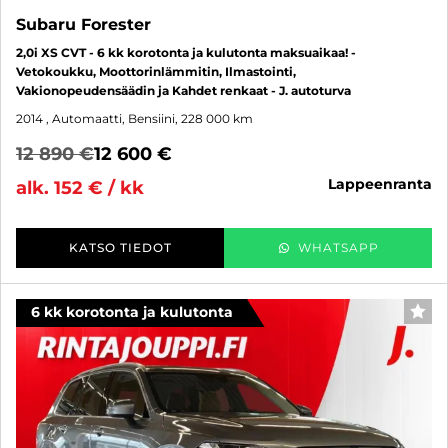
Subaru Forester
2,0i XS CVT - 6 kk korotonta ja kulutonta maksuaikaa! -
Vetokoukku, Moottorinlämmitin, Ilmastointi,
Vakionopeudensäädin ja Kahdet renkaat - J. autoturva
2014
, Automaatti, Bensiini, 228 000 km
12 890 €
12 600 €
lappeenranta
alk. 152 € / kk
KATSO TIEDOT
WHATSAPP
6 kk korotonta ja kulutonta
SUO