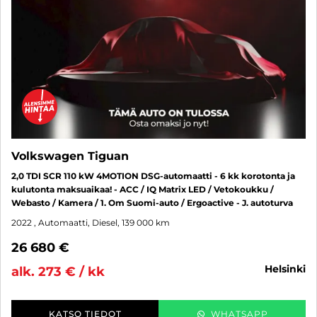
Volkswagen Tiguan
2,0 TDI SCR 110 kW 4MOTION DSG-automaatti - 6 kk korotonta ja
kulutonta maksuaikaa! - ACC / IQ Matrix LED / Vetokoukku /
Webasto / Kamera / 1. Om Suomi-auto / Ergoactive - J. autoturva
2022
, Automaatti, Diesel, 139 000 km
26 680 €
helsinki
alk. 273 € / kk
KATSO TIEDOT
WHATSAPP