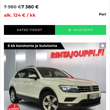
7 980 €
7 380 €
pori
alk. 124 € / kk
KATSO TIEDOT
WHATSAPP
6 kk korotonta ja kulutonta
SUO