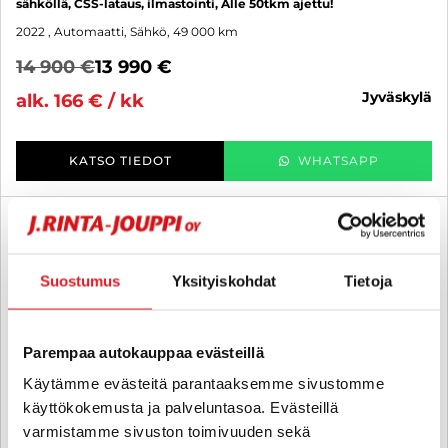
sähköllä, CSS-lataus, ilmastointi, Alle 50tkm ajettu!
2022
, Automaatti, Sähkö, 49 000 km
14 900 €
13 990 €
jyväskylä
alk. 166 € / kk
KATSO TIEDOT
WHATSAPP
6 kk korotonta ja kulutonta
SUO
Suostumus
Yksityiskohdat
Tietoja
Parempaa autokauppaa evästeillä
Käytämme evästeitä parantaaksemme sivustomme
käyttökokemusta ja palveluntasoa. Evästeillä
varmistamme sivuston toimivuuden sekä