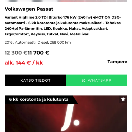
Volkswagen Passat
Variant Highline 2,0 TDI Biturbo 176 kW (240 hv) 4MOTION DSG-
automaatti - 6 kk korotonta ja kulutonta maksuaikaa! - Tehokas
240Hp! Pa-lämmitin, LED, Koukku, Nahat, Adapt.vakkari,
ErgoComfort, Keyless, Tutkat, Navi, Metalliväri
2016
, Automaatti, Diesel, 268 000 km
12 300 €
11 700 €
tampere
alk. 144 € / kk
KATSO TIEDOT
WHATSAPP
6 kk korotonta ja kulutonta
SUO