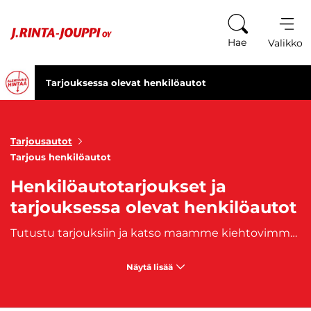
Siirry sisältöön
Hae
Valikko
Tarjouksessa olevat henkilöautot
Tarjousautot
Tarjous henkilöautot
Henkilöautotarjoukset ja
tarjouksessa olevat henkilöautot
Tutustu tarjouksiin ja katso maamme kiehtovimmat tarjouksessa olevat henkilöautot! J. Rinta-Joupilta ostat kätevästi mahtavat henkilöautotarjoukset, autojen tarjoushinnat, henkilöautoalennukset ja ale-autot kirjavasta valikoimastamme. Katso vaihtuvat autotarjoukset ja tee mahtavia ajoneuvolöytöjä. Meiltä on mahdollista saada edullinen henkilöauto kotiisi myös nopealla ja edullisella kotiintoimituksella. Tutustu kaikkiin J. Rinta-Joupin voimassa oleviin
Näytä lisää