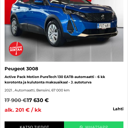
Peugeot 3008
Active Pack Motion PureTech 130 EAT8-automaatti - 6 kk
korotonta ja kulutonta maksuaikaa! - J. autoturva
2021
, Automaatti, Bensiini, 67 000 km
17 900 €
17 630 €
lahti
alk. 201 € / kk
KATSO TIEDOT
WHATSAPP