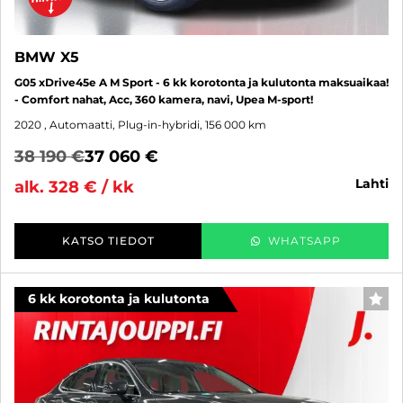
BMW X5
G05 xDrive45e A M Sport - 6 kk korotonta ja kulutonta maksuaikaa!
- Comfort nahat, Acc, 360 kamera, navi, Upea M-sport!
2020
, Automaatti, Plug-in-hybridi, 156 000 km
38 190 €
37 060 €
lahti
alk. 328 € / kk
KATSO TIEDOT
WHATSAPP
6 kk korotonta ja kulutonta
SUO