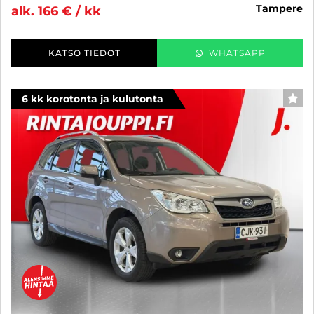
tampere
alk. 166 € / kk
KATSO TIEDOT
WHATSAPP
6 kk korotonta ja kulutonta
SUO