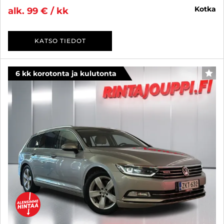
kotka
alk. 99 € / kk
KATSO TIEDOT
6 kk korotonta ja kulutonta
SUO