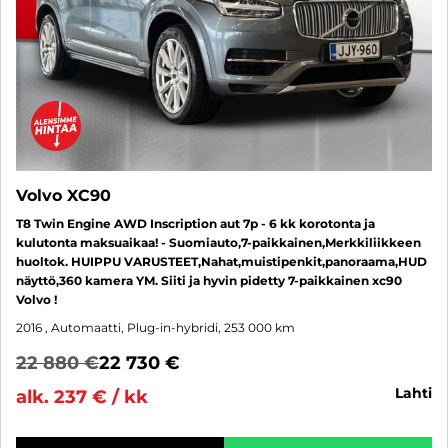
Volvo XC90
T8 Twin Engine AWD Inscription aut 7p - 6 kk korotonta ja
kulutonta maksuaikaa! - Suomiauto,7-paikkainen,Merkkiliikkeen
huoltok. HUIPPU VARUSTEET,Nahat,muistipenkit,panoraama,HUD
näyttö,360 kamera YM. Siiti ja hyvin pidetty 7-paikkainen xc90
Volvo !
2016
, Automaatti, Plug-in-hybridi, 253 000 km
22 880 €
22 730 €
lahti
alk. 237 € / kk