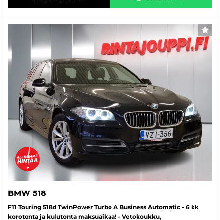
SUO
BMW 518
F11 Touring 518d TwinPower Turbo A Business Automatic - 6 kk
korotonta ja kulutonta maksuaikaa! - Vetokoukku,