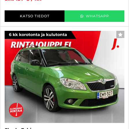
KATSO TIEDOT
WHATSAPP
6 kk korotonta ja kulutonta
SUO