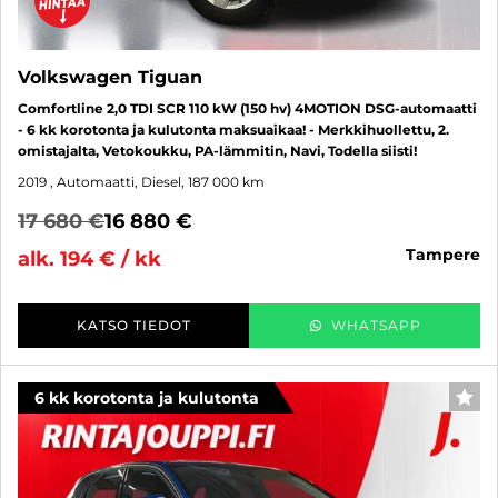
Volkswagen Tiguan
Comfortline 2,0 TDI SCR 110 kW (150 hv) 4MOTION DSG-automaatti
- 6 kk korotonta ja kulutonta maksuaikaa! - Merkkihuollettu, 2.
omistajalta, Vetokoukku, PA-lämmitin, Navi, Todella siisti!
2019
, Automaatti, Diesel, 187 000 km
17 680 €
16 880 €
tampere
alk. 194 € / kk
KATSO TIEDOT
WHATSAPP
6 kk korotonta ja kulutonta
SUO