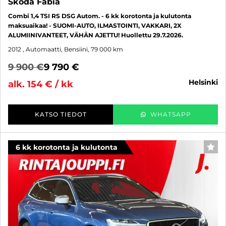
Skoda Fabia
Combi 1,4 TSI RS DSG Autom. - 6 kk korotonta ja kulutonta
maksuaikaa! - SUOMI-AUTO, ILMASTOINTI, VAKKARI, 2X
ALUMIINIVANTEET, VÄHÄN AJETTU! Huollettu 29.7.2026.
2012
, Automaatti, Bensiini, 79 000 km
9 900 €
9 790 €
helsinki
alk. 154 € / kk
KATSO TIEDOT
WHATSAPP
6 kk korotonta ja kulutonta
SUO