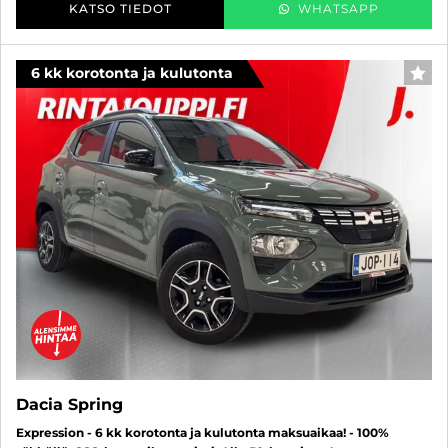
KATSO TIEDOT
WHATSAPP
6 kk korotonta ja kulutonta
SUO
Dacia Spring
Expression - 6 kk korotonta ja kulutonta maksuaikaa! - 100%