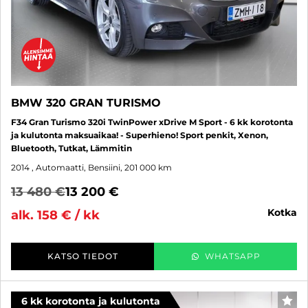
BMW 320 GRAN TURISMO
F34 Gran Turismo 320i TwinPower xDrive M Sport - 6 kk korotonta
ja kulutonta maksuaikaa! - Superhieno! Sport penkit, Xenon,
Bluetooth, Tutkat, Lämmitin
2014
, Automaatti, Bensiini, 201 000 km
13 480 €
13 200 €
kotka
alk. 158 € / kk
KATSO TIEDOT
WHATSAPP
6 kk korotonta ja kulutonta
SUO