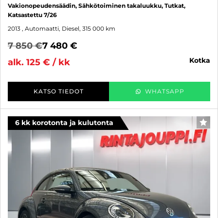
Vakionopeudensäädin, Sähkötoiminen takaluukku, Tutkat,
Katsastettu 7/26
2013
, Automaatti, Diesel, 315 000 km
7 850 €
7 480 €
kotka
alk. 125 € / kk
KATSO TIEDOT
WHATSAPP
6 kk korotonta ja kulutonta
SUO