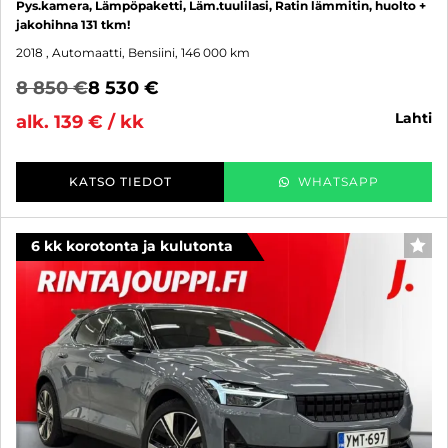
Pys.kamera, Lämpöpaketti, Läm.tuulilasi, Ratin lämmitin, huolto +
jakohihna 131 tkm!
2018
, Automaatti, Bensiini, 146 000 km
8 850 €
8 530 €
lahti
alk. 139 € / kk
KATSO TIEDOT
WHATSAPP
6 kk korotonta ja kulutonta
SUO