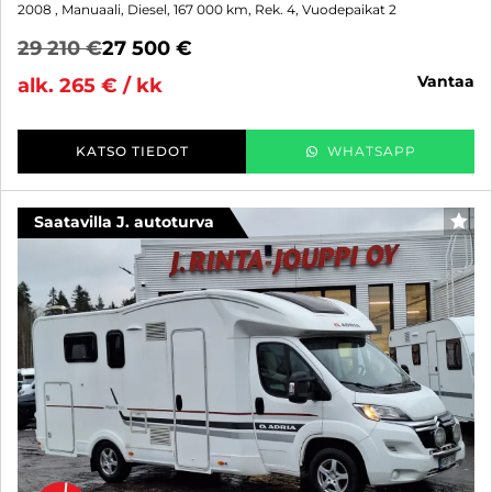
2008
, Manuaali, Diesel, 167 000 km, Rek. 4, Vuodepaikat 2
29 210 €
27 500 €
vantaa
alk. 265 € / kk
KATSO TIEDOT
WHATSAPP
Saatavilla J. autoturva
SUO