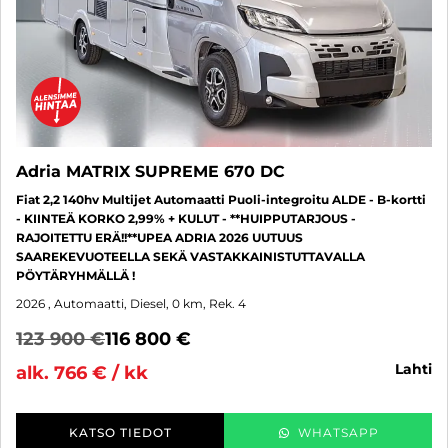
Adria MATRIX SUPREME 670 DC
Fiat 2,2 140hv Multijet Automaatti Puoli-integroitu ALDE - B-kortti
- KIINTEÄ KORKO 2,99% + KULUT - **HUIPPUTARJOUS -
RAJOITETTU ERÄ!!**UPEA ADRIA 2026 UUTUUS
SAAREKEVUOTEELLA SEKÄ VASTAKKAINISTUTTAVALLA
PÖYTÄRYHMÄLLÄ !
2026
, Automaatti, Diesel, 0 km, Rek. 4
123 900 €
116 800 €
lahti
alk. 766 € / kk
KATSO TIEDOT
WHATSAPP