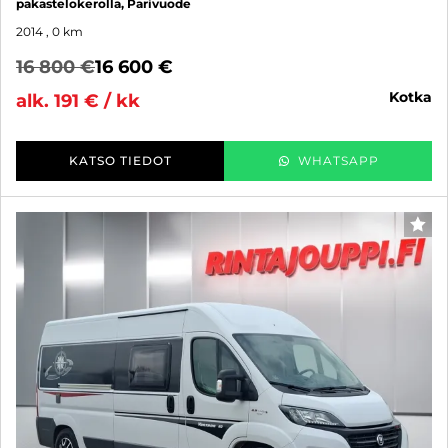
pakastelokerolla, Parivuode
2014
, 0 km
16 800 €
16 600 €
kotka
alk. 191 € / kk
KATSO TIEDOT
WHATSAPP
SUO