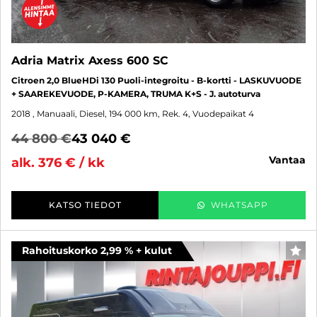
Adria Matrix Axess 600 SC
Citroen 2,0 BlueHDi 130 Puoli-integroitu - B-kortti - LASKUVUODE
+ SAAREKEVUODE, P-KAMERA, TRUMA K+S - J. autoturva
2018
, Manuaali, Diesel, 194 000 km, Rek. 4, Vuodepaikat 4
44 800 €
43 040 €
vantaa
alk. 376 € / kk
KATSO TIEDOT
WHATSAPP
Rahoituskorko 2,99 % + kulut
SUO