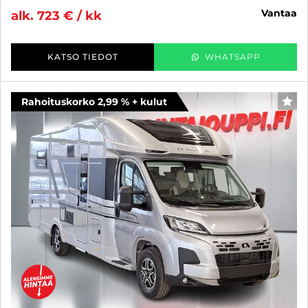
vantaa
alk. 723 € / kk
KATSO TIEDOT
WHATSAPP
Rahoituskorko 2,99 % + kulut
SUO