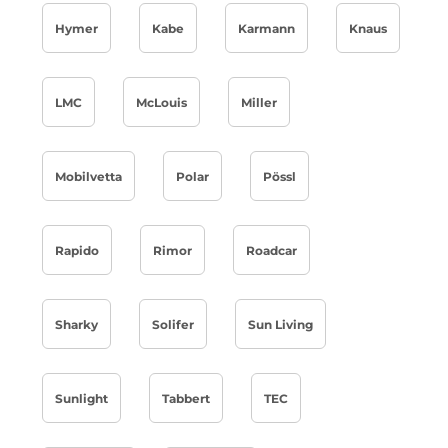
Hymer
Kabe
Karmann
Knaus
LMC
McLouis
Miller
Mobilvetta
Polar
Pössl
Rapido
Rimor
Roadcar
Sharky
Solifer
Sun Living
Sunlight
Tabbert
TEC