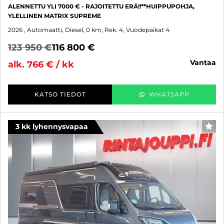
ALENNETTU YLI 7000 € - RAJOITETTU ERÄ!!**HUIPPUPOHJA,
YLELLINEN MATRIX SUPREME
2026
, Automaatti, Diesel, 0 km, Rek. 4, Vuodepaikat 4
123 950 €
116 800 €
vantaa
alk. 766 € / kk
KATSO TIEDOT
WHATSAPP
3 kk lyhennysvapaa
SUO