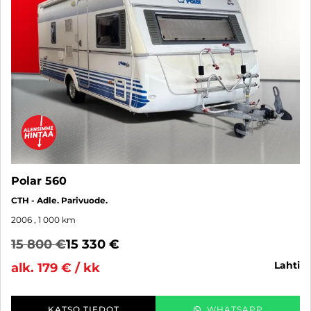
Polar 560
CTH - Adle. Parivuode.
2006
, 1 000 km
15 800 €
15 330 €
lahti
alk. 179 € / kk
KATSO TIEDOT
WHATSAPP