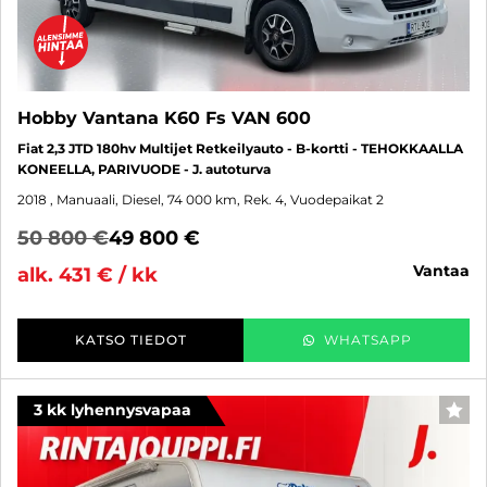
Hobby Vantana K60 Fs VAN 600
Fiat 2,3 JTD 180hv Multijet Retkeilyauto - B-kortti - TEHOKKAALLA
KONEELLA, PARIVUODE - J. autoturva
2018
, Manuaali, Diesel, 74 000 km, Rek. 4, Vuodepaikat 2
50 800 €
49 800 €
vantaa
alk. 431 € / kk
KATSO TIEDOT
WHATSAPP
3 kk lyhennysvapaa
SUO