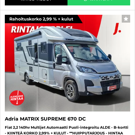
Rahoituskorko 2,99 % + kulut
SUO
Adria MATRIX SUPREME 670 DC
Fiat 2,2 140hv Multijet Automaatti Puoli-integroitu ALDE - B-kortti
- KIINTEÄ KORKO 2,99% + KULUT - **HUIPPUTARJOUS - HINTAA