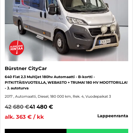
Bürstner CityCar
640 Fiat 2.3 Multijet 180hv Automaatti - B-kortti -
PITKITTÄISVUOTEILLA, WEBASTO + TRUMA! 180 HV MOOTTORILLA!
- J. autoturva
2017
, Automaatti, Diesel, 180 000 km, Rek. 4, Vuodepaikat 3
42 680 €
41 480 €
lappeenranta
alk. 363 € / kk