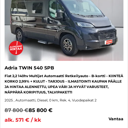
Adria TWIN 540 SPB
Fiat 2,2 140hv Multijet Automaatti Retkeilyauto - B-kortti - KIINTEÄ
KORKO 2,99% + KULUT - TARJOUS - ILMASTOINTI KAUPAN PÄÄLLE
JA HINTAA ALENNETTU, UPEA VÄRI JA HYVÄT VARUSTEET,
NÄPPÄRÄ KORIPITUUS, TALVIPAKETTI
2025
, Automaatti, Diesel, 0 km, Rek. 4, Vuodepaikat 2
87 800 €
85 800 €
vantaa
alk. 571 € / kk