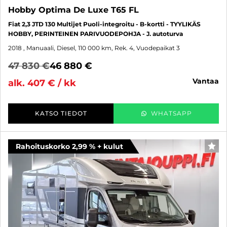
Hobby Optima De Luxe T65 FL
Fiat 2,3 JTD 130 Multijet Puoli-integroitu - B-kortti - TYYLIKÄS
HOBBY, PERINTEINEN PARIVUODEPOHJA - J. autoturva
2018
, Manuaali, Diesel, 110 000 km, Rek. 4, Vuodepaikat 3
47 830 €
46 880 €
vantaa
alk. 407 € / kk
KATSO TIEDOT
WHATSAPP
Rahoituskorko 2,99 % + kulut
SUO