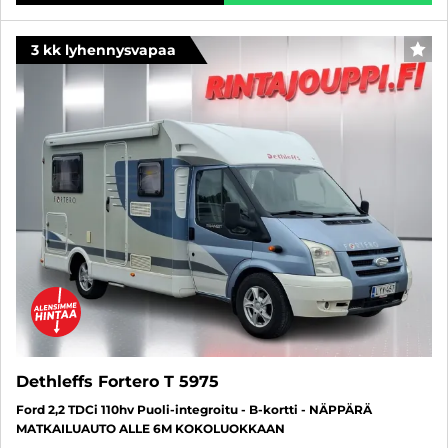
3 kk lyhennysvapaa
SUO
Dethleffs Fortero T 5975
Ford 2,2 TDCi 110hv Puoli-integroitu - B-kortti - NÄPPÄRÄ
MATKAILUAUTO ALLE 6M KOKOLUOKKAAN