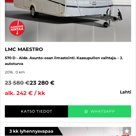
LMC MAESTRO
570 D - Alde. Asunto-osan ilmastointi. Kaasupullon vaihtaja. - J.
autoturva
2016
, 0 km
23 580 €
23 280 €
lahti
alk. 242 € / kk
KATSO TIEDOT
WHATSAPP
3 kk lyhennysvapaa
SUO