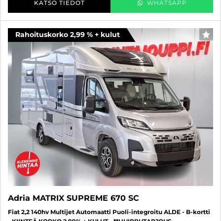
KATSO TIEDOT
WHATSAPP
Rahoituskorko 2,99 % + kulut
SUO
Adria MATRIX SUPREME 670 SC
Fiat 2,2 140hv Multijet Automaatti Puoli-integroitu ALDE - B-kortti