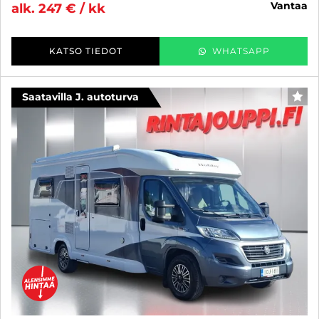
vantaa
alk. 247 € / kk
KATSO TIEDOT
WHATSAPP
Saatavilla J. autoturva
SUO