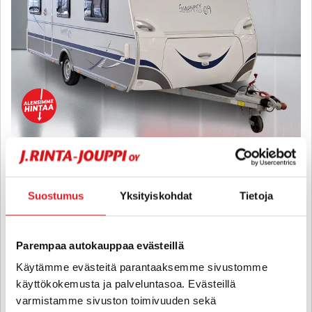
Dethleffs 500
DB Summer Edition - Kokonaismassa vain 1350kg! Kaasun
ulosotto, Antenni, kWh-mittari
Suostumus
Yksityiskohdat
Tietoja
2010
, 0 km, Vuodepaikat 4
15 880 €
13 900 €
Parempaa autokauppaa evästeillä
lappeenranta
alk. 165 € / kk
Käytämme evästeitä parantaaksemme sivustomme
käyttökokemusta ja palveluntasoa. Evästeillä
KATSO TIEDOT
WHATSAPP
varmistamme sivuston toimivuuden sekä