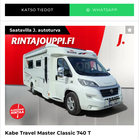
KATSO TIEDOT
WHATSAPP
Saatavilla J. autoturva
SUO
Kabe Travel Master Classic 740 T