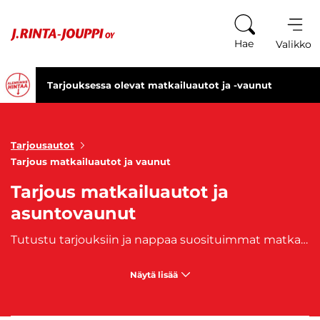
Siirry sisältöön
Hae
Valikko
Tarjouksessa olevat matkailuautot ja -vaunut
Tarjousautot
Tarjous matkailuautot ja vaunut
Tarjous matkailuautot ja
asuntovaunut
Tutustu tarjouksiin ja nappaa suosituimmat matkailuautotarjoukset! J. Rinta-Joupilta löydät mahtavat matkailuautojen ja matkailuvaunujen tarjoushinnat, karavaanialennukset, sekä ale-hintaiset asuntoautot ja asuntovaunut monipuolisesta caravan-valikoimasta. Katso vaihtuvat matkailuajoneuvojen, matkailuautojen ja asuntovaunujen tarjoukset ja tee todellinen karavaanilöytö ostamalla itsellesi laadukas matkailuajoneuvo tarjoushintaan! Edullinen "matkis" on mahdollista saada kotiisi myös nopealla j. kotiintoimituksella. Tutustu kaikkiin J. Rinta-Joupin voimassa oleviin
Näytä lisää