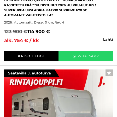
- KIINTEÄ KORKO 2,99% + KULUT - **HUIPPUTARJOUS -
RAJOITETTU ERÄ!!**UUDISTUNUT 2026 HUIPPU-UUTUUS !
SUPERUPEA UUSI ADRIA MATRIX SUPREME 670 SC
AUTOMAATTIVAIHTEISTOLLA!!
2026
, Automaatti, Diesel, 0 km, Rek. 4
123 900 €
114 900 €
lahti
alk. 754 € / kk
KATSO TIEDOT
WHATSAPP
Saatavilla J. autoturva
SUO