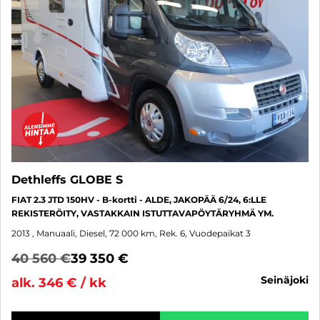
Dethleffs GLOBE S
FIAT 2.3 JTD 150HV - B-kortti - ALDE, JAKOPÄÄ 6/24, 6:LLE
REKISTERÖITY, VASTAKKAIN ISTUTTAVAPÖYTÄRYHMÄ YM.
2013
, Manuaali, Diesel, 72 000 km, Rek. 6, Vuodepaikat 3
40 560 €
39 350 €
seinäjoki
alk. 346 € / kk