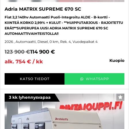
Adria MATRIX SUPREME 670 SC
Fiat 2,2 140hv Automaatti Puoli-Integroitu ALDE - B-kortti -
KIINTEÄ KORKO 2,99% + KULUT - **HUIPPUTARJOUS - RAJOITETTU
ERÄ!!**SUPERUPEA UUSI ADRIA MATRIX SUPREME 670 SC
AUTOMAATTIVAIHTEISTOLLA!!
2026
, Automaatti, Diesel, 0 km, Rek. 4, Vuodepaikat 4
123 900 €
114 900 €
kuopio
alk. 754 € / kk
KATSO TIEDOT
WHATSAPP
3 kk lyhennysvapaa
SUO