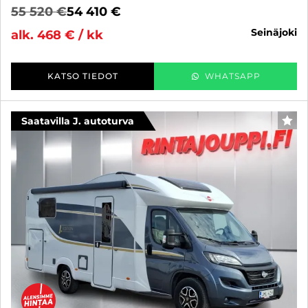
55 520 €
54 410 €
seinäjoki
alk. 468 € / kk
KATSO TIEDOT
WHATSAPP
Saatavilla J. autoturva
SUO