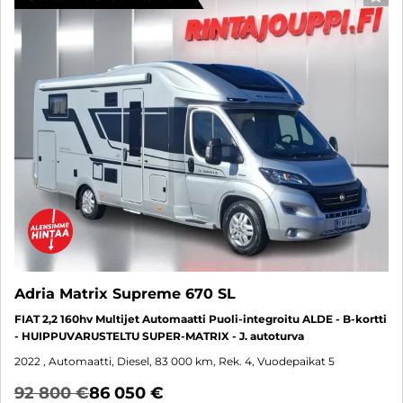
SUO
Adria Matrix Supreme 670 SL
FIAT 2,2 160hv Multijet Automaatti Puoli-integroitu ALDE - B-kortti
- HUIPPUVARUSTELTU SUPER-MATRIX - J. autoturva
2022
, Automaatti, Diesel, 83 000 km, Rek. 4, Vuodepaikat 5
92 800 €
86 050 €