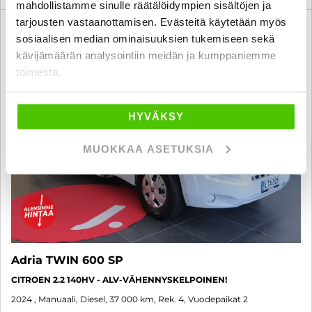
mahdollistamme sinulle räätälöidympien sisältöjen ja
tarjousten vastaanottamisen. Evästeitä käytetään myös
3 kk lyhennysvapaa
SUO
sosiaalisen median ominaisuuksien tukemiseen sekä
kävijämäärän analysointiin meidän ja kumppaniemme
toimesta.
HYVÄKSY
MUOKKAA ASETUKSIA
Adria TWIN 600 SP
CITROEN 2.2 140HV - ALV-VÄHENNYSKELPOINEN!
2024
, Manuaali, Diesel, 37 000 km, Rek. 4, Vuodepaikat 2