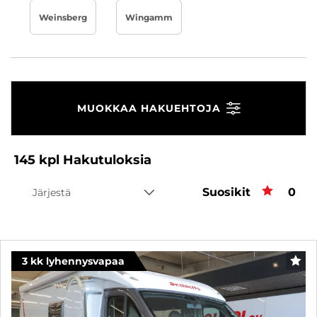
Weinsberg
Wingamm
MUOKKAA HAKUEHTOJA
145
kpl
Hakutuloksia
Suosikit
Suos
0
Järjestä
3 kk lyhennysvapaa
SUO