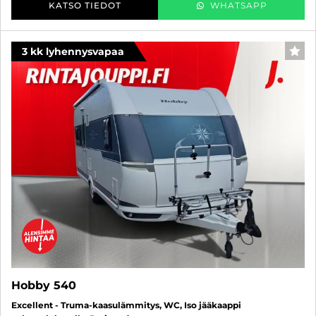
KATSO TIEDOT
WHATSAPP
3 kk lyhennysvapaa
SUO
Hobby 540
Excellent - Truma-kaasulämmitys, WC, Iso jääkaappi