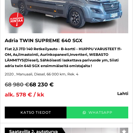
Adria TWIN SUPREME 640 SGX
Fiat 2,3 JTD 140 Retkeilyauto - B-kortti - HUIPPU VARUSTEET !!1-
OM, As,ilmastointi, Aurinkopaneeli,Invertteri, WEBASTO
LÄMMITYS(Diesel), Sähköisesti laskettava parivuode ym, Siisti
adria twin 640 SGX ensimmäiseltä omistajalta !
2020
, Manuaali, Diesel, 66 000 km, Rek. 4
68 980 €
68 230 €
lahti
alk. 578 € / kk
KATSO TIEDOT
WHATSAPP
Saatavilla J. autoturva