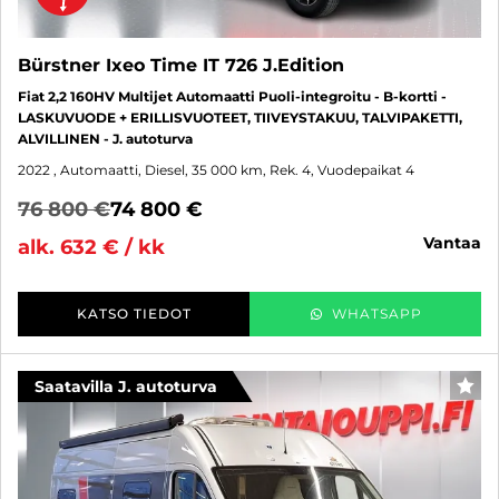
Bürstner Ixeo Time IT 726 J.Edition
Fiat 2,2 160HV Multijet Automaatti Puoli-integroitu - B-kortti -
LASKUVUODE + ERILLISVUOTEET, TIIVEYSTAKUU, TALVIPAKETTI,
ALVILLINEN - J. autoturva
2022
, Automaatti, Diesel, 35 000 km, Rek. 4, Vuodepaikat 4
76 800 €
74 800 €
vantaa
alk. 632 € / kk
KATSO TIEDOT
WHATSAPP
Saatavilla J. autoturva
SUO