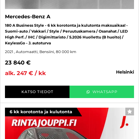
Mercedes-Benz A
180 A Business Style - 6 kk korotonta ja kulutonta maksuaikaa! -
Suomi-auto / Vakkari / Style / Peruutuskamera / Osanahat / LED
High Perf. / IHC / Digimittaristo / 5.2026 Huollettu (B huolto) /
KeylessGo - J. autoturva
2021
, Automaatti, Bensiini, 80 000 km
23 840 €
helsinki
alk. 247 € / kk
KATSO TIEDOT
WHATSAPP
6 kk korotonta ja kulutonta
SUO