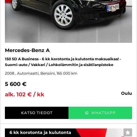
Mercedes-Benz A
150 5D A Business - 6 kk korotonta ja kulutonta maksuaikaa! -
Suomi-auto / Vakkari / Lohkolämmitin ja sisätilanpistoke
2008
, Automaatti, Bensiini, 165 000 km
5 600 €
oulu
alk. 102 € / kk
KATSO TIEDOT
WHATSAPP
6 kk korotonta ja kulutonta
SUO