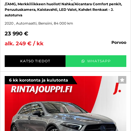
//AMG, Merkkiliikkeen huollot! Nahka/Alcantara Comfort penkit,
Peruutuskamera, Kaistavahti, LED Valot, Kahdet Renkaat - J.
autoturva
2020
, Automaatti, Bensiini, 84 000 km
23 990 €
porvoo
alk. 249 € / kk
KATSO TIEDOT
WHATSAPP
6 kk korotonta ja kulutonta
SUO