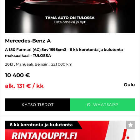
Mercedes-Benz A
A 180 Farmari (AC) 5ov 1595cm3 - 6 kk korotonta ja kulutonta
maksuaikaa! - TULOSSA
2013
, Manuaali, Bensiini, 221 000 km
10 400 €
oulu
alk. 131 € / kk
KATSO TIEDOT
WHATSAPP
6 kk korotonta ja kulutonta
SUO