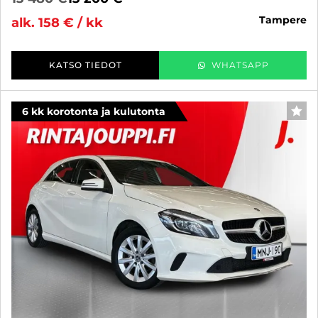
tampere
alk. 158 € / kk
KATSO TIEDOT
WHATSAPP
6 kk korotonta ja kulutonta
SUO