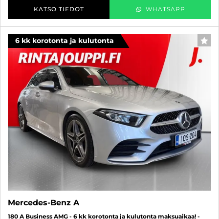
KATSO TIEDOT
WHATSAPP
6 kk korotonta ja kulutonta
SUO
Mercedes-Benz A
180 A Business AMG - 6 kk korotonta ja kulutonta maksuaikaa! -