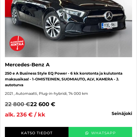
Mercedes-Benz A
250 e A Business Style EQ Power - 6 kk korotonta ja kulutonta
maksuaikaa! - 1-OMISTEINEN, SUOMIAUTO, ALV, KAMERA - J.
autoturva
2021
, Automaatti, Plug-in-hybridi, 74 000 km
22 800 €
22 600 €
seinäjoki
alk. 236 € / kk
KATSO TIEDOT
WHATSAPP