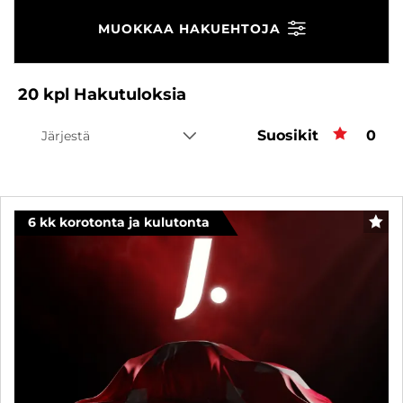
MUOKKAA HAKUEHTOJA
20
kpl
Hakutuloksia
Suosikit
Suos
0
Järjestä
6 kk korotonta ja kulutonta
SUO