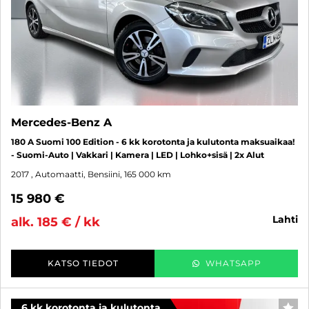
Mercedes-Benz A
180 A Suomi 100 Edition - 6 kk korotonta ja kulutonta maksuaikaa!
- Suomi-Auto | Vakkari | Kamera | LED | Lohko+sisä | 2x Alut
2017
, Automaatti, Bensiini, 165 000 km
15 980 €
lahti
alk. 185 € / kk
KATSO TIEDOT
WHATSAPP
6 kk korotonta ja kulutonta