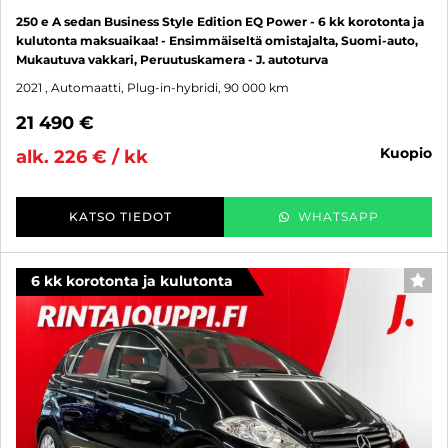
250 e A sedan Business Style Edition EQ Power - 6 kk korotonta ja
kulutonta maksuaikaa! - Ensimmäiseltä omistajalta, Suomi-auto,
Mukautuva vakkari, Peruutuskamera - J. autoturva
2021
, Automaatti, Plug-in-hybridi, 90 000 km
21 490 €
kuopio
alk. 226 € / kk
KATSO TIEDOT
WHATSAPP
6 kk korotonta ja kulutonta
SUO