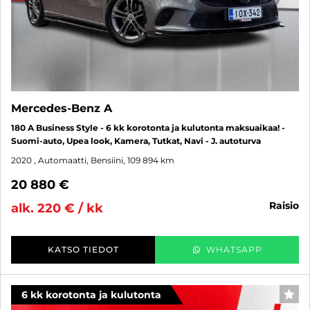
Mercedes-Benz A
180 A Business Style - 6 kk korotonta ja kulutonta maksuaikaa! -
Suomi-auto, Upea look, Kamera, Tutkat, Navi - J. autoturva
2020
, Automaatti, Bensiini, 109 894 km
20 880 €
raisio
alk. 220 € / kk
KATSO TIEDOT
WHATSAPP
6 kk korotonta ja kulutonta
SUO