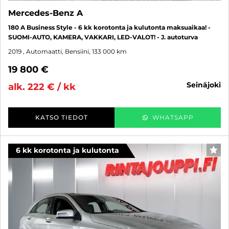
Mercedes-Benz A
180 A Business Style - 6 kk korotonta ja kulutonta maksuaikaa! -
SUOMI-AUTO, KAMERA, VAKKARI, LED-VALOT! - J. autoturva
2019
, Automaatti, Bensiini, 133 000 km
19 800 €
seinäjoki
alk. 222 € / kk
KATSO TIEDOT
WHATSAPP
6 kk korotonta ja kulutonta
SUO