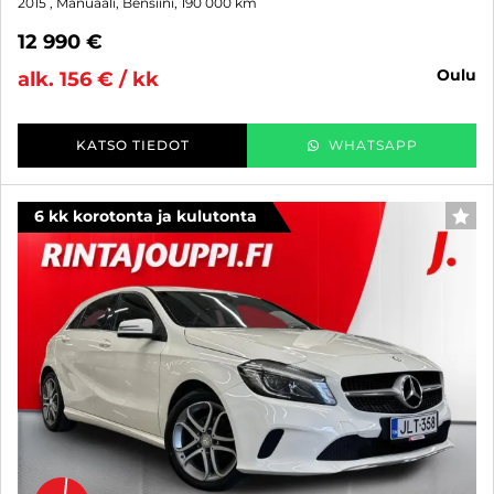
2015
, Manuaali, Bensiini, 190 000 km
12 990 €
oulu
alk. 156 € / kk
KATSO TIEDOT
WHATSAPP
6 kk korotonta ja kulutonta
SUO