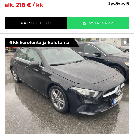
jyväskylä
alk. 218 € / kk
KATSO TIEDOT
WHATSAPP
6 kk korotonta ja kulutonta
SUO