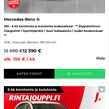
Mercedes-Benz A
180 - 6 kk korotonta ja kulutonta maksuaikaa! - ** Älypuhelimen
integrointi / Sporttipenkit / Juuri katsastettu / Uudet kesärenkaat
**
2016
, Manuaali, Bensiini, 195 000 km
12 590 €
12 390 €
oulu
alk. 150 € / kk
KATSO TIEDOT
WHATSAPP
6 kk korotonta ja kulutonta
SUO