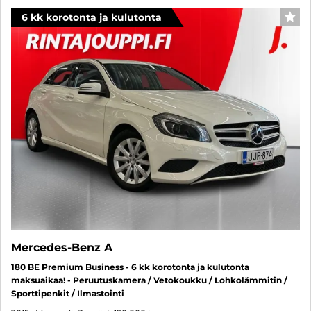
6 kk korotonta ja kulutonta
SUO
Mercedes-Benz A
180 BE Premium Business - 6 kk korotonta ja kulutonta
maksuaikaa! - Peruutuskamera / Vetokoukku / Lohkolämmitin /
Sporttipenkit / Ilmastointi