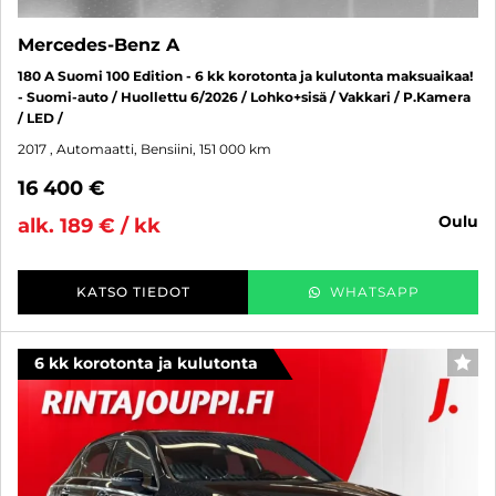
Mercedes-Benz A
180 A Suomi 100 Edition - 6 kk korotonta ja kulutonta maksuaikaa!
- Suomi-auto / Huollettu 6/2026 / Lohko+sisä / Vakkari / P.Kamera
/ LED /
2017
, Automaatti, Bensiini, 151 000 km
16 400 €
oulu
alk. 189 € / kk
KATSO TIEDOT
WHATSAPP
6 kk korotonta ja kulutonta
SUO