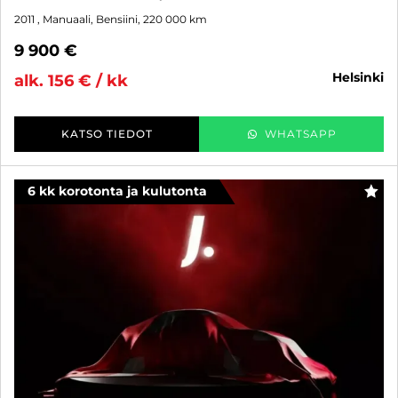
2011
, Manuaali, Bensiini, 220 000 km
9 900 €
helsinki
alk. 156 € / kk
KATSO TIEDOT
WHATSAPP
6 kk korotonta ja kulutonta
SUO