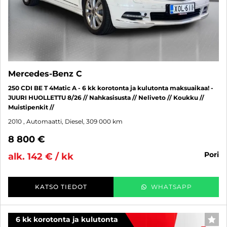
Mercedes-Benz C
250 CDI BE T 4Matic A - 6 kk korotonta ja kulutonta maksuaikaa! -
JUURI HUOLLETTU 8/26 // Nahkasisusta // Neliveto // Koukku //
Muistipenkit //
2010
, Automaatti, Diesel, 309 000 km
8 800 €
pori
alk. 142 € / kk
KATSO TIEDOT
WHATSAPP
6 kk korotonta ja kulutonta
SUO