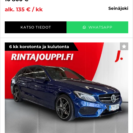
seinäjoki
alk. 135 € / kk
KATSO TIEDOT
WHATSAPP
6 kk korotonta ja kulutonta
SUO