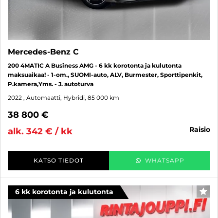
Mercedes-Benz C
200 4MATIC A Business AMG - 6 kk korotonta ja kulutonta
maksuaikaa! - 1-om., SUOMI-auto, ALV, Burmester, Sporttipenkit,
P.kamera,Yms. - J. autoturva
2022
, Automaatti, Hybridi, 85 000 km
38 800 €
raisio
alk. 342 € / kk
KATSO TIEDOT
WHATSAPP
6 kk korotonta ja kulutonta
SUO