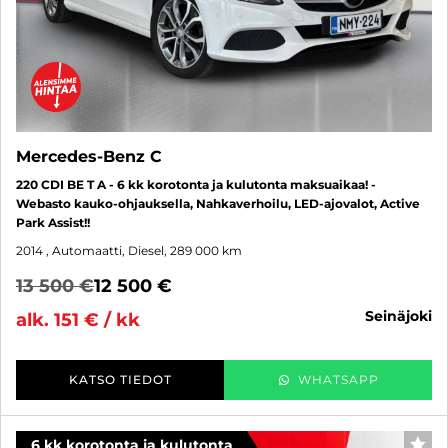
Mercedes-Benz C
220 CDI BE T A - 6 kk korotonta ja kulutonta maksuaikaa! -
Webasto kauko-ohjauksella, Nahkaverhoilu, LED-ajovalot, Active
Park Assist!!
2014
, Automaatti, Diesel, 289 000 km
13 500 €
12 500 €
seinäjoki
alk. 151 € / kk
KATSO TIEDOT
WHATSAPP
6 kk korotonta ja kulutonta