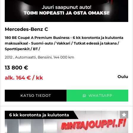
Mercedes-Benz C
180 BE Coupé A Premium Business - 6 kk korotonta ja kulutonta
maksuaikaa! - Suomi-auto / Vakkari / Tutkat edessä ja takana /
Sporttipenkit / BT /
2012
, Automaatti, Bensiini, 144 000 km
13 800 €
oulu
alk. 164 € / kk
KATSO TIEDOT
WHATSAPP
6 kk korotonta ja kulutonta
SUO