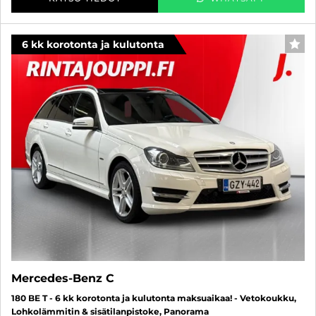
6 kk korotonta ja kulutonta
SUO
Mercedes-Benz C
180 BE T - 6 kk korotonta ja kulutonta maksuaikaa! - Vetokoukku,
Lohkolämmitin & sisätilanpistoke, Panorama