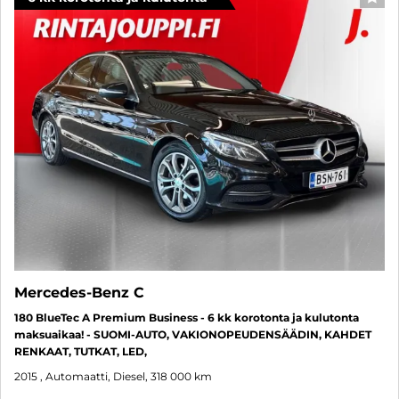
SUO
Mercedes-Benz C
180 BlueTec A Premium Business - 6 kk korotonta ja kulutonta
maksuaikaa! - SUOMI-AUTO, VAKIONOPEUDENSÄÄDIN, KAHDET
RENKAAT, TUTKAT, LED,
2015
, Automaatti, Diesel, 318 000 km