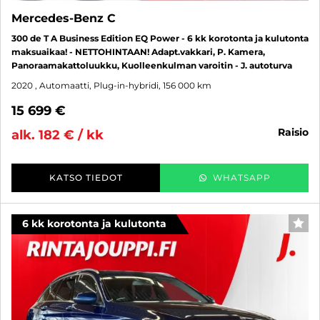
Mercedes-Benz C
300 de T A Business Edition EQ Power - 6 kk korotonta ja kulutonta
maksuaikaa! - NETTOHINTAAN! Adapt.vakkari, P. Kamera,
Panoraamakattoluukku, Kuolleenkulman varoitin - J. autoturva
2020
, Automaatti, Plug-in-hybridi, 156 000 km
15 699 €
raisio
alk. 182 € / kk
KATSO TIEDOT
WHATSAPP
6 kk korotonta ja kulutonta
SUO