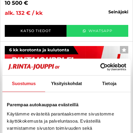
10 500 €
seinäjoki
alk. 132 € / kk
KATSO TIEDOT
WHATSAPP
6 kk korotonta ja kulutonta
SUO
Suostumus
Yksityiskohdat
Tietoja
Parempaa autokauppaa evästeillä
Käytämme evästeitä parantaaksemme sivustomme
käyttökokemusta ja palveluntasoa. Evästeillä
varmistamme sivuston toimivuuden sekä