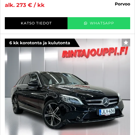
porvoo
alk. 273 € / kk
KATSO TIEDOT
WHATSAPP
6 kk korotonta ja kulutonta
SUO