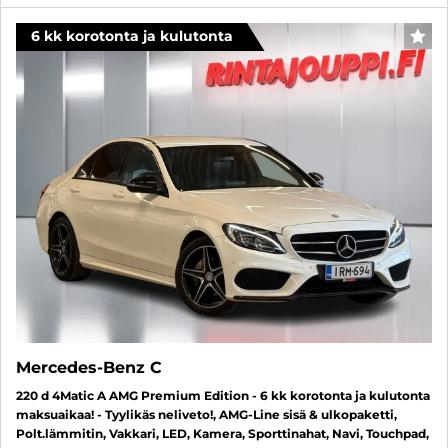
6 kk korotonta ja kulutonta
SUO
Mercedes-Benz C
220 d 4Matic A AMG Premium Edition - 6 kk korotonta ja kulutonta
maksuaikaa! - Tyylikäs neliveto!, AMG-Line sisä & ulkopaketti,
Polt.lämmitin, Vakkari, LED, Kamera, Sporttinahat, Navi, Touchpad,