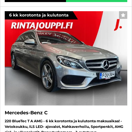
6 kk korotonta ja kulutonta
SUO
Mercedes-Benz C
220 BlueTec T A AMG - 6 kk korotonta ja kulutonta maksuaikaa! -
Vetokoukku, ILS LED- ajovalot, Nahkaverhoilu, Sportpenkit, AMG