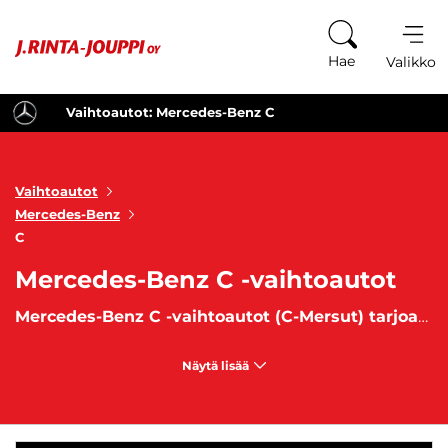
Siirry sisältöön
Hae
Valikko
Vaihtoautot: Mercedes-Benz C
Vaihtoautot
Mercedes-Benz
C
Mercedes-Benz C -vaihtoautot
Mercedes-Benz C -vaihtoautot (C-Mersut) tarjoavat hienostuneen ajokokemuksen
Näytä lisää