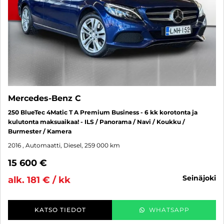
Mercedes-Benz C
250 BlueTec 4Matic T A Premium Business - 6 kk korotonta ja
kulutonta maksuaikaa! - ILS / Panorama / Navi / Koukku /
Burmester / Kamera
2016
, Automaatti, Diesel, 259 000 km
15 600 €
seinäjoki
alk. 181 € / kk
KATSO TIEDOT
WHATSAPP