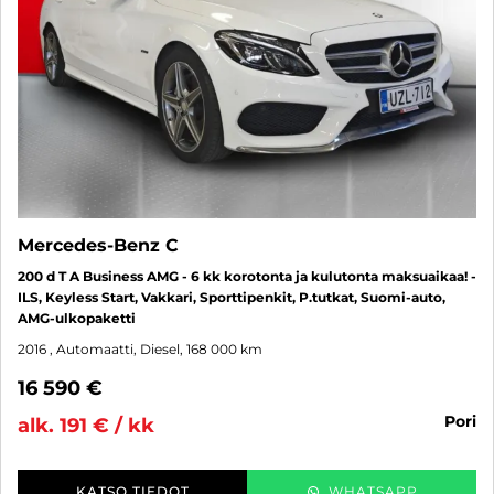
Mercedes-Benz C
200 d T A Business AMG - 6 kk korotonta ja kulutonta maksuaikaa! -
ILS, Keyless Start, Vakkari, Sporttipenkit, P.tutkat, Suomi-auto,
AMG-ulkopaketti
2016
, Automaatti, Diesel, 168 000 km
16 590 €
pori
alk. 191 € / kk
KATSO TIEDOT
WHATSAPP