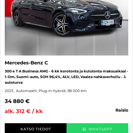
Mercedes-Benz C
300 e T A Business AMG - 6 kk korotonta ja kulutonta maksuaikaa! -
1-Om, Suomi-auto, SOH 96,4%, ALV, LED, Vaalea nahkaverhoilu - J.
autoturva
2023
, Automaatti, Plug-in-hybridi, 98 000 km
34 880 €
raisio
alk. 312 € / kk
KATSO TIEDOT
WHATSAPP