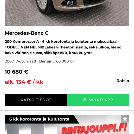
Mercedes-Benz C
200 Kompressor A - 6 kk korotonta ja kulutonta maksuaikaa! -
TODELLINEN HELMI!! Lähes virheetön sisältä, sekä ulkoa, hieno
kaksivärinen sisusta, sähköpenkit, koukku ym!!
2007
, Automaatti, Bensiini, 160 000 km
10 680 €
raisio
alk. 134 € / kk
KATSO TIEDOT
WHATSAPP
6 kk korotonta ja kulutonta
SUO