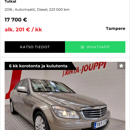
Tutkat
2016
, Automaatti, Diesel, 223 000 km
17 700 €
tampere
alk. 201 € / kk
KATSO TIEDOT
WHATSAPP
6 kk korotonta ja kulutonta
SUO