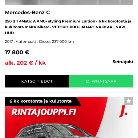
Mercedes-Benz C
250 d T 4Matic A AMG- styling Premium Edition - 6 kk korotonta ja
kulutonta maksuaikaa! - VETOKOUKKU, ADAPT.VAKKARI, NAVI,
HUD
2017
, Automaatti, Diesel, 237 000 km
17 800 €
seinäjoki
alk. 202 € / kk
KATSO TIEDOT
WHATSAPP
6 kk korotonta ja kulutonta
SUO