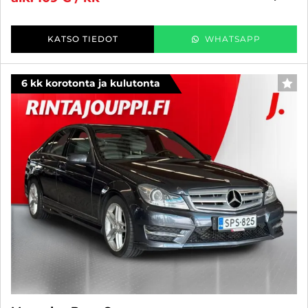
KATSO TIEDOT
WHATSAPP
6 kk korotonta ja kulutonta
SUO