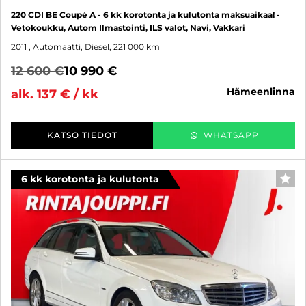
220 CDI BE Coupé A - 6 kk korotonta ja kulutonta maksuaikaa! -
Vetokoukku, Autom Ilmastointi, ILS valot, Navi, Vakkari
2011
, Automaatti, Diesel, 221 000 km
12 600 €
10 990 €
hämeenlinna
alk. 137 € / kk
KATSO TIEDOT
WHATSAPP
6 kk korotonta ja kulutonta
SUO