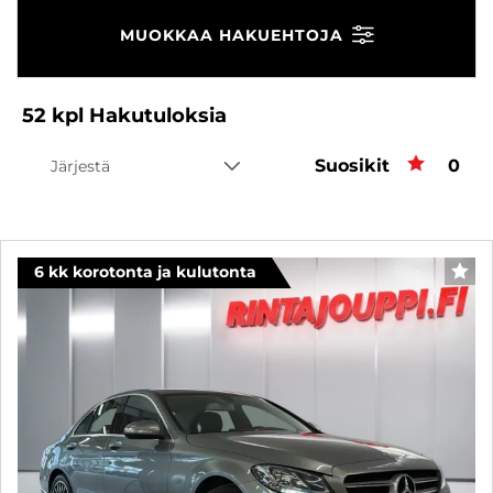
MUOKKAA HAKUEHTOJA
52
kpl
Hakutuloksia
Suosikit
Suos
0
Järjestä
6 kk korotonta ja kulutonta
SUO