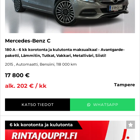
Mercedes-Benz C
180 A - 6 kk korotonta ja kulutonta maksuaikaa! - Avantgarde-
paketti, Lämmitin, Tutkat, Vakkari, Metalliväri, Siisti!
2015
, Automaatti, Bensiini, 118 000 km
17 800 €
tampere
alk. 202 € / kk
KATSO TIEDOT
WHATSAPP
6 kk korotonta ja kulutonta
SUO