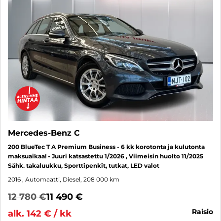
Mercedes-Benz C
200 BlueTec T A Premium Business - 6 kk korotonta ja kulutonta
maksuaikaa! - Juuri katsastettu 1/2026 , Viimeisin huolto 11/2025
Sähk. takaluukku, Sporttipenkit, tutkat, LED valot
2016
, Automaatti, Diesel, 208 000 km
12 780 €
11 490 €
raisio
alk. 142 € / kk