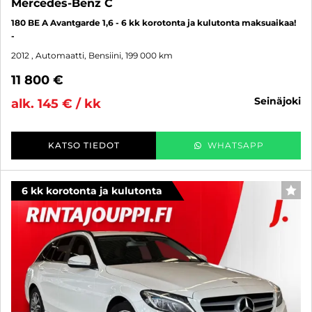
Mercedes-Benz C
180 BE A Avantgarde 1,6 - 6 kk korotonta ja kulutonta maksuaikaa!
-
2012
, Automaatti, Bensiini, 199 000 km
11 800 €
seinäjoki
alk. 145 € / kk
KATSO TIEDOT
WHATSAPP
6 kk korotonta ja kulutonta
SUO