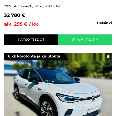
2022
, Automaatti, Sähkö, 96 000 km
32 780 €
helsinki
alk. 295 € / kk
KATSO TIEDOT
WHATSAPP
6 kk korotonta ja kulutonta
SUO