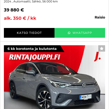
2024
, Automaatti, Sähkö, 56 000 km
39 880 €
raisio
alk. 350 € / kk
KATSO TIEDOT
WHATSAPP
6 kk korotonta ja kulutonta
SUO