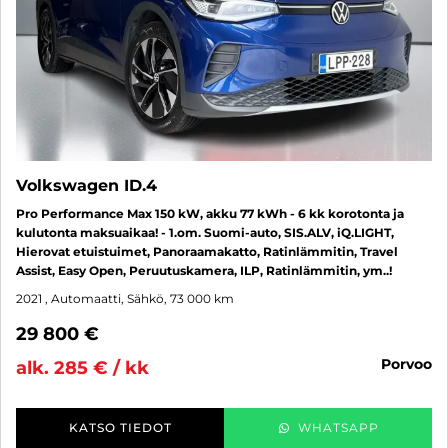
Volkswagen ID.4
Pro Performance Max 150 kW, akku 77 kWh - 6 kk korotonta ja
kulutonta maksuaikaa! - 1.om. Suomi-auto, SIS.ALV, iQ.LIGHT,
Hierovat etuistuimet, Panoraamakatto, Ratinlämmitin, Travel
Assist, Easy Open, Peruutuskamera, ILP, Ratinlämmitin, ym..!
2021
, Automaatti, Sähkö, 73 000 km
29 800 €
porvoo
alk. 285 € / kk
KATSO TIEDOT
WHATSAPP