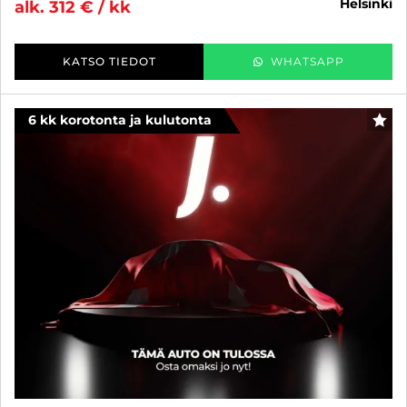
helsinki
alk. 312 € / kk
KATSO TIEDOT
WHATSAPP
6 kk korotonta ja kulutonta
SUO