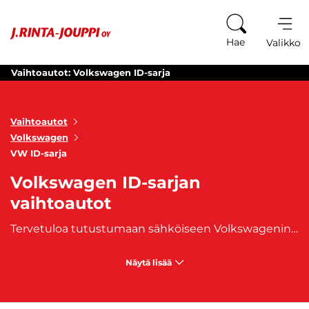
Siirry sisältöön
Hae
Valikko
Vaihtoautot: Volkswagen ID-sarja
Vaihtoautot
Volkswagen
VW ID-sarja
Volkswagen ID-sarjan
vaihtoautot
Tervetuloa tutustumaan sähköiseen Volkswagenin ID-sarjaan – sähköautojen uuteen sukupolveen, joka tarjoaa kestävää liikkuvuutta ja huipputeknologiaa. VW ID-sarja käsittää monipuolisen valikoiman malleja, jotka vievät ajamisen uudelle tasolle. Pienimpään kokoluokkaan sijoittuva
Näytä lisää