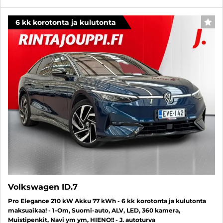
6 kk korotonta ja kulutonta
SUO
Volkswagen ID.7
Pro Elegance 210 kW Akku 77 kWh - 6 kk korotonta ja kulutonta
maksuaikaa! - 1-Om, Suomi-auto, ALV, LED, 360 kamera,
Muistipenkit, Navi ym ym, HIENO!! - J. autoturva