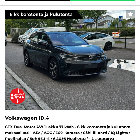
6 kk korotonta ja kulutonta
SUO
Volkswagen ID.4
GTX Dual Motor AWD, akku 77 kWh - 6 kk korotonta ja kulutonta
maksuaikaa! - ALV / ACC / 360-Kamera / Sähkökontti / IQ Lights /
Puolinahat / Soh 93.1 % / 6.2026 Huollettu / - J. autoturva