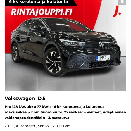
6 kk korotonta ja kulutonta
SUO
Volkswagen ID.5
Pro 128 kW, akku 77 kWh - 6 kk korotonta ja kulutonta
maksuaikaa! - 2.om Suomi-auto, 2x renkaat + vanteet, Adaptiivinen
vakionopeudensäädin - J. autoturva
2022
, Automaatti, Sähkö, 130 000 km