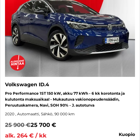
Volkswagen ID.4
Pro Performance 1ST 150 kW, akku 77 kWh - 6 kk korotonta ja
kulutonta maksuaikaa! - Mukautuva vakionopeudensäädin,
Peruutuskamera, Navi, SOH 90% - J. autoturva
2020
, Automaatti, Sähkö, 90 000 km
25 900 €
25 700 €
kuopio
alk. 264 € / kk