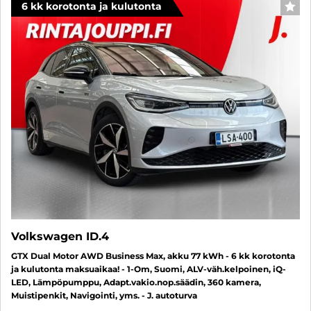
6 kk korotonta ja kulutonta
SUO
Volkswagen ID.4
GTX Dual Motor AWD Business Max, akku 77 kWh - 6 kk korotonta
ja kulutonta maksuaikaa! - 1-Om, Suomi, ALV-väh.kelpoinen, iQ-
LED, Lämpöpumppu, Adapt.vakio.nop.säädin, 360 kamera,
Muistipenkit, Navigointi, yms. - J. autoturva