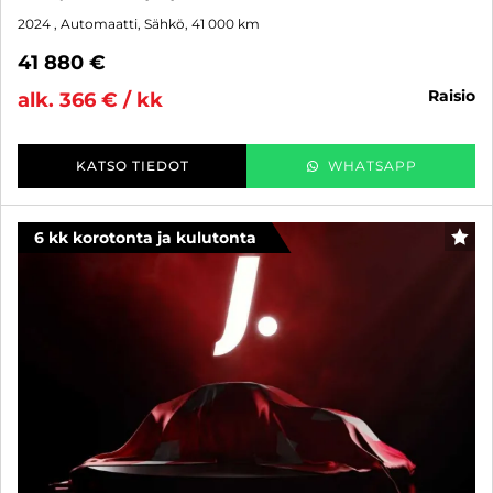
2024
, Automaatti, Sähkö, 41 000 km
41 880 €
raisio
alk. 366 € / kk
KATSO TIEDOT
WHATSAPP
6 kk korotonta ja kulutonta
SUO