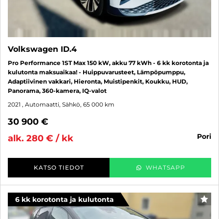
Volkswagen ID.4
Pro Performance 1ST Max 150 kW, akku 77 kWh - 6 kk korotonta ja
kulutonta maksuaikaa! - Huippuvarusteet, Lämpöpumppu,
Adaptiivinen vakkari, Hieronta, Muistipenkit, Koukku, HUD,
Panorama, 360-kamera, IQ-valot
2021
, Automaatti, Sähkö, 65 000 km
30 900 €
pori
alk. 280 € / kk
KATSO TIEDOT
WHATSAPP
6 kk korotonta ja kulutonta
SUO