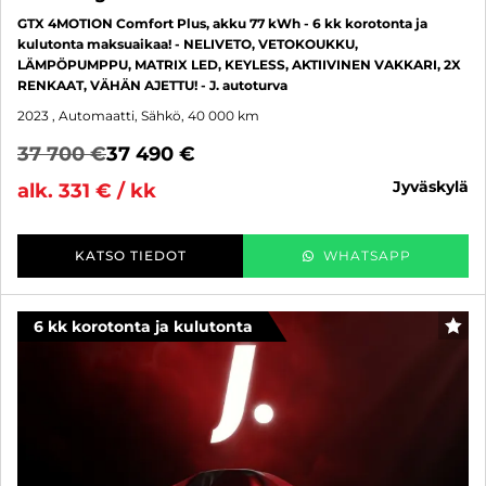
GTX 4MOTION Comfort Plus, akku 77 kWh - 6 kk korotonta ja
kulutonta maksuaikaa! - NELIVETO, VETOKOUKKU,
LÄMPÖPUMPPU, MATRIX LED, KEYLESS, AKTIIVINEN VAKKARI, 2X
RENKAAT, VÄHÄN AJETTU! - J. autoturva
2023
, Automaatti, Sähkö, 40 000 km
37 700 €
37 490 €
jyväskylä
alk. 331 € / kk
KATSO TIEDOT
WHATSAPP
6 kk korotonta ja kulutonta
SUO