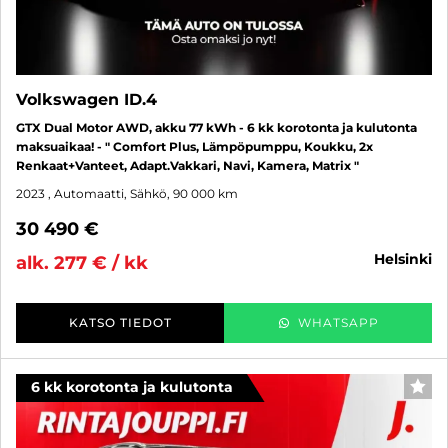
Volkswagen ID.4
GTX Dual Motor AWD, akku 77 kWh - 6 kk korotonta ja kulutonta
maksuaikaa! - " Comfort Plus, Lämpöpumppu, Koukku, 2x
Renkaat+Vanteet, Adapt.Vakkari, Navi, Kamera, Matrix "
2023
, Automaatti, Sähkö, 90 000 km
30 490 €
helsinki
alk. 277 € / kk
KATSO TIEDOT
WHATSAPP
6 kk korotonta ja kulutonta
SUO