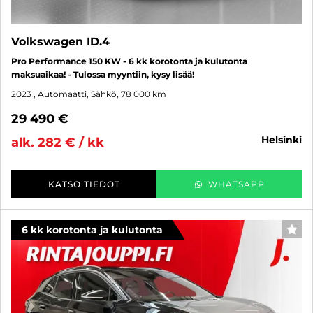
Volkswagen ID.4
Pro Performance 150 KW - 6 kk korotonta ja kulutonta
maksuaikaa! - Tulossa myyntiin, kysy lisää!
2023
, Automaatti, Sähkö, 78 000 km
29 490 €
helsinki
alk. 282 € / kk
KATSO TIEDOT
WHATSAPP
6 kk korotonta ja kulutonta
SUO