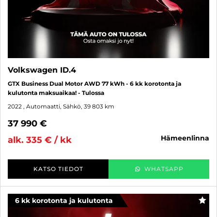
Volkswagen ID.4
GTX Business Dual Motor AWD 77 kWh - 6 kk korotonta ja
kulutonta maksuaikaa! - Tulossa
2022
, Automaatti, Sähkö, 39 803 km
37 990 €
hämeenlinna
alk. 335 € / kk
KATSO TIEDOT
WHATSAPP
6 kk korotonta ja kulutonta
SUO