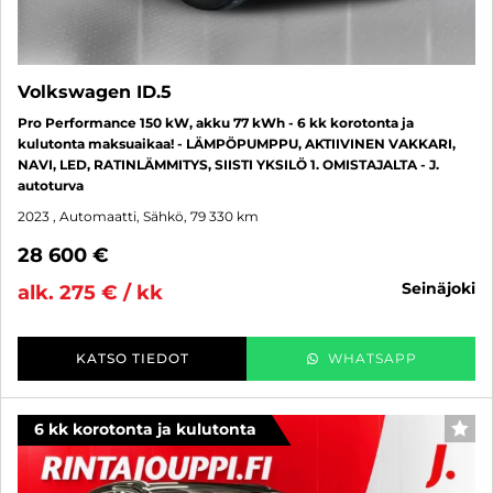
Volkswagen ID.5
Pro Performance 150 kW, akku 77 kWh - 6 kk korotonta ja
kulutonta maksuaikaa! - LÄMPÖPUMPPU, AKTIIVINEN VAKKARI,
NAVI, LED, RATINLÄMMITYS, SIISTI YKSILÖ 1. OMISTAJALTA - J.
autoturva
2023
, Automaatti, Sähkö, 79 330 km
28 600 €
seinäjoki
alk. 275 € / kk
KATSO TIEDOT
WHATSAPP
6 kk korotonta ja kulutonta
SUO