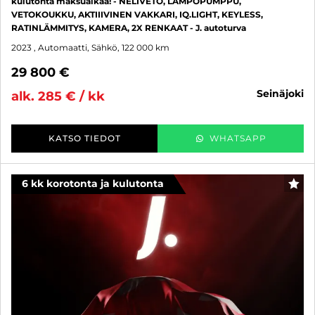
kulutonta maksuaikaa! - NELIVETO, LÄMPÖPUMPPU,
VETOKOUKKU, AKTIIIVINEN VAKKARI, IQ.LIGHT, KEYLESS,
RATINLÄMMITYS, KAMERA, 2X RENKAAT - J. autoturva
2023
, Automaatti, Sähkö, 122 000 km
29 800 €
seinäjoki
alk. 285 € / kk
KATSO TIEDOT
WHATSAPP
6 kk korotonta ja kulutonta
SUO