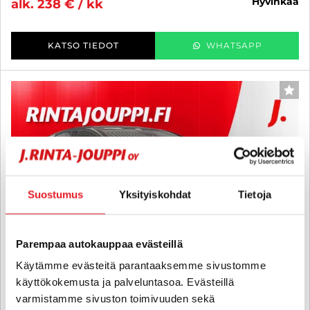
hyvinkää
alk. 238 € / kk
KATSO TIEDOT
WHATSAPP
SUO
Suostumus
Yksityiskohdat
Tietoja
Parempaa autokauppaa evästeillä
Käytämme evästeitä parantaaksemme sivustomme
käyttökokemusta ja palveluntasoa. Evästeillä
varmistamme sivuston toimivuuden sekä