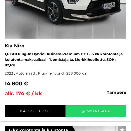
Kia Niro
1,6 GDI Plug-In Hybrid Business Premium DCT - 6 kk korotonta ja
kulutonta maksuaikaa! - 1. omistajalta, Merkkihuollettu, SOH:
82,6%
2023
, Automaatti, Plug-in-hybridi, 238 000 km
14 800 €
tampere
alk. 174 € / kk
KATSO TIEDOT
WHATSAPP
6 kk korotonta ja kulutonta