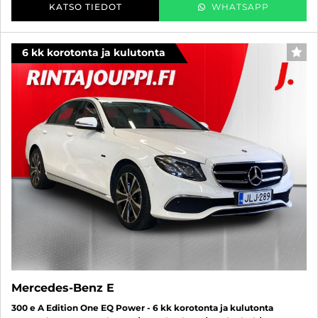
KATSO TIEDOT
WHATSAPP
6 kk korotonta ja kulutonta
SUO
Mercedes-Benz E
300 e A Edition One EQ Power - 6 kk korotonta ja kulutonta