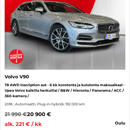
Volvo V90
T8 AWD Inscription aut - 6 kk korotonta ja kulutonta maksuaikaa! -
Upea Volvo kaikilla herkuilla! / B&W / Hieronta / Panorama / ACC /
360-kamera /
2018
, Automaatti, Plug-in-hybridi, 192 000 km
21 990 €
20 900 €
oulu
alk. 221 € / kk