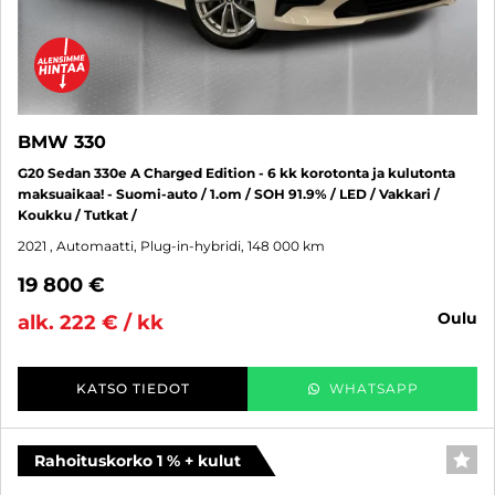
BMW 330
G20 Sedan 330e A Charged Edition - 6 kk korotonta ja kulutonta
maksuaikaa! - Suomi-auto / 1.om / SOH 91.9% / LED / Vakkari /
Koukku / Tutkat /
2021
, Automaatti, Plug-in-hybridi, 148 000 km
19 800 €
oulu
alk. 222 € / kk
KATSO TIEDOT
WHATSAPP
Rahoituskorko 1 % + kulut
SUO