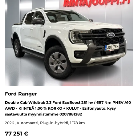
Ford Ranger
Double Cab Wildtrak 2.3 Ford EcoBoost 281 hv / 697 Nm PHEV A10
AWD - KIINTEÄ 1,00 % KORKO + KULUT - Esittelyauto, kysy
saatavuutta myynnistämme 0207881282
2026
, Automaatti, Plug-in-hybridi, 1 178 km
77 251 €