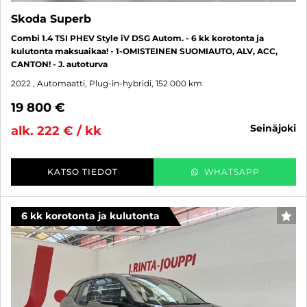
Skoda Superb
Combi 1.4 TSI PHEV Style iV DSG Autom. - 6 kk korotonta ja
kulutonta maksuaikaa! - 1-OMISTEINEN SUOMIAUTO, ALV, ACC,
CANTON! - J. autoturva
2022
, Automaatti, Plug-in-hybridi, 152 000 km
19 800 €
seinäjoki
alk. 222 € / kk
KATSO TIEDOT
WHATSAPP
6 kk korotonta ja kulutonta
SUO