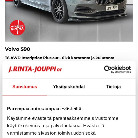
Volvo S90
T8 AWD Inscription Plus aut - 6 kk korotonta ja kulutonta
maksuaikaa! - Bowers&Wilkins, Vetokoukku, Ilmastoidut
etuistuimet, Pysäköintitutkat edessä ja takana - J. autoturva
2017
, Automaatti, Plug-in-hybridi, 238 040 km
Suostumus
Yksityiskohdat
Tietoja
19 900 €
18 880 €
lappeenranta
alk. 213 € / kk
Parempaa autokauppaa evästeillä
Käytämme evästeitä parantaaksemme sivustomme
KATSO TIEDOT
WHATSAPP
käyttökokemusta ja palveluntasoa. Evästeillä
varmistamme sivuston toimivuuden sekä
Rahoituskorko 1 % + kulut