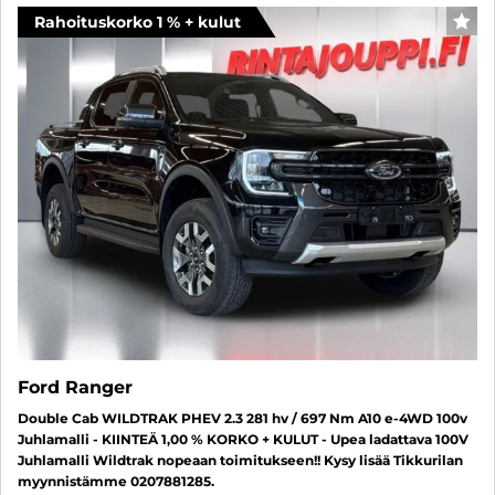
Rahoituskorko 1 % + kulut
SUO
Ford Ranger
Double Cab WILDTRAK PHEV 2.3 281 hv / 697 Nm A10 e-4WD 100v
Juhlamalli - KIINTEÄ 1,00 % KORKO + KULUT - Upea ladattava 100V
Juhlamalli Wildtrak nopeaan toimitukseen!! Kysy lisää Tikkurilan
myynnistämme 0207881285.