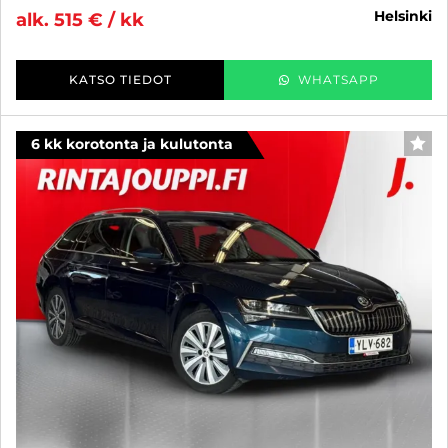
helsinki
alk. 515 € / kk
KATSO TIEDOT
WHATSAPP
6 kk korotonta ja kulutonta
SUO