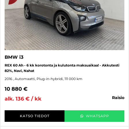
BMW i3
REX 60 Ah - 6 kk korotonta ja kulutonta maksuaikaa! - Akkutesti
82%, Navi, Nahat
2016
, Automaatti, Plug-in-hybridi, 111 000 km
10 880 €
raisio
alk. 136 € / kk
KATSO TIEDOT
WHATSAPP