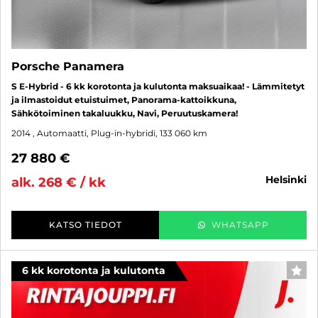
Porsche Panamera
S E-Hybrid - 6 kk korotonta ja kulutonta maksuaikaa! - Lämmitetyt
ja ilmastoidut etuistuimet, Panorama-kattoikkuna,
Sähkötoiminen takaluukku, Navi, Peruutuskamera!
2014
, Automaatti, Plug-in-hybridi, 133 060 km
27 880 €
helsinki
alk. 268 € / kk
KATSO TIEDOT
WHATSAPP
6 kk korotonta ja kulutonta
SUO