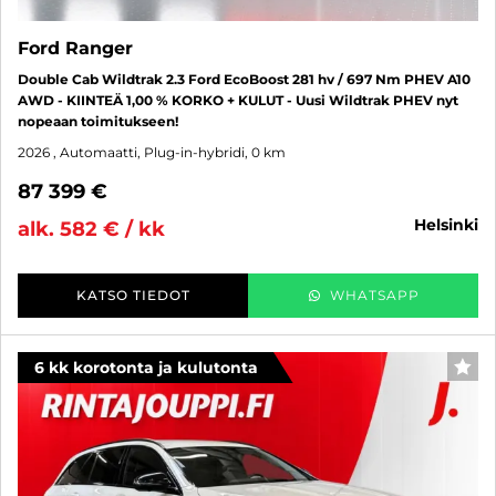
Ford Ranger
Double Cab Wildtrak 2.3 Ford EcoBoost 281 hv / 697 Nm PHEV A10
AWD - KIINTEÄ 1,00 % KORKO + KULUT - Uusi Wildtrak PHEV nyt
nopeaan toimitukseen!
2026
, Automaatti, Plug-in-hybridi, 0 km
87 399 €
helsinki
alk. 582 € / kk
KATSO TIEDOT
WHATSAPP
6 kk korotonta ja kulutonta
SUO