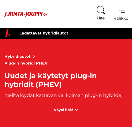
Siirry sisältöön
Hae
Valikko
Ladattavat hybridiautot
Hybridiautot
Plug-in hybridi PHEV
Uudet ja käytetyt plug-in
hybridit (PHEV)
Meiltä löydät kattavan valikoiman plug-in hybridejä, olitpa sitten etsimässä uutta tai käytettyä ladattavaa hybridiä, meillä on juuri sinulle sopiva vaihtoehto. Plug-in hybridi (PHEV) yhdistää perinteisen polttomoottorin ja sähkömoottorin edut, mahdollistaen lyhyiden matkojen ajamisen pelkällä sähköllä ja pidempien matkojen tekemisen polttomoottorilla.
Näytä lisää