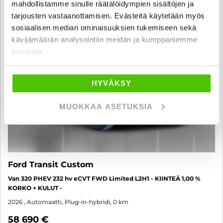
SUO
mahdollistamme sinulle räätälöidympien sisältöjen ja
tarjousten vastaanottamisen. Evästeitä käytetään myös
sosiaalisen median ominaisuuksien tukemiseen sekä
kävijämäärän analysointiin meidän ja kumppaniemme
toimesta.
HYVÄKSY
MUOKKAA ASETUKSIA
Ford Transit Custom
Van 320 PHEV 232 hv eCVT FWD Limited L2H1 - KIINTEÄ 1,00 %
KORKO + KULUT -
2026
, Automaatti, Plug-in-hybridi, 0 km
58 690 €