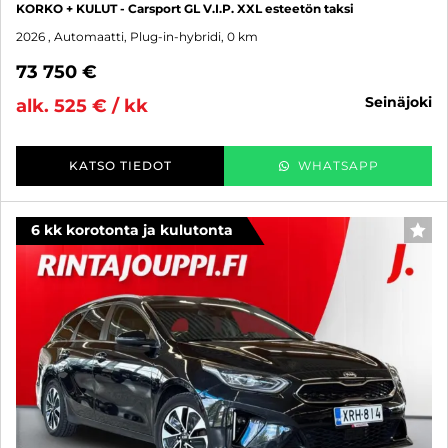
KORKO + KULUT - Carsport GL V.I.P. XXL esteetön taksi
2026
, Automaatti, Plug-in-hybridi, 0 km
73 750 €
seinäjoki
alk. 525 € / kk
KATSO TIEDOT
WHATSAPP
6 kk korotonta ja kulutonta
SUO