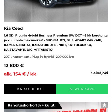
Kia Ceed
1,6 GDI Plug-In Hybrid Business Premium SW DCT - 6 kk korotonta
ja kulutonta maksuaikaa! - SUOMIAUTO, BLIS, ADAPT.VAKKARI,
KAMERA, NAHAT, ILMASTOIDUT PENKIT, KATTOLUUKKU,
KAISTAVAHTI, DIGIMITTARISTO!
2021
, Automaatti, Plug-in-hybridi, 209 000 km
12 800 €
seinäjoki
alk. 154 € / kk
KATSO TIEDOT
WHATSAPP
Rahoituskorko 1 % + kulut
SUO