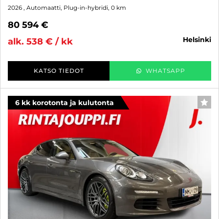
2026
, Automaatti, Plug-in-hybridi, 0 km
80 594 €
helsinki
alk. 538 € / kk
KATSO TIEDOT
WHATSAPP
6 kk korotonta ja kulutonta
SUO