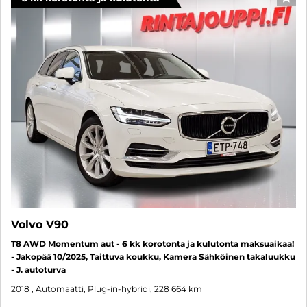
SUO
Volvo V90
T8 AWD Momentum aut - 6 kk korotonta ja kulutonta maksuaikaa!
- Jakopää 10/2025, Taittuva koukku, Kamera Sähköinen takaluukku
- J. autoturva
2018
, Automaatti, Plug-in-hybridi, 228 664 km