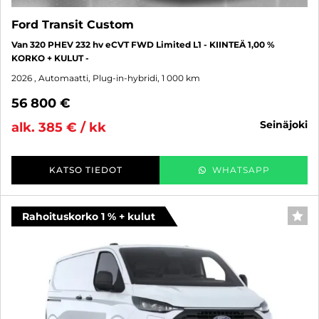
Ford Transit Custom
Van 320 PHEV 232 hv eCVT FWD Limited L1 - KIINTEÄ 1,00 %
KORKO + KULUT -
2026
, Automaatti, Plug-in-hybridi, 1 000 km
56 800 €
seinäjoki
alk. 385 € / kk
KATSO TIEDOT
WHATSAPP
Rahoituskorko 1 % + kulut
SUO