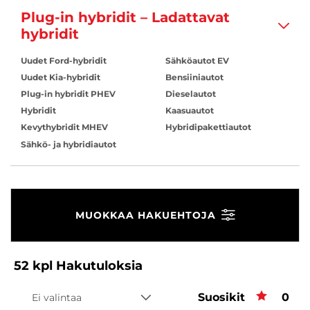
Plug-in hybridit – Ladattavat
hybridit
Uudet Ford-hybridit
Sähköautot EV
Uudet Kia-hybridit
Bensiiniautot
Plug-in hybridit PHEV
Dieselautot
Hybridit
Kaasuautot
Kevythybridit MHEV
Hybridipakettiautot
Sähkö- ja hybridiautot
MUOKKAA HAKUEHTOJA
52
kpl
Hakutuloksia
Suosikit
Suos
0
Ei valintaa