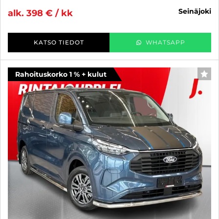
seinäjoki
alk. 398 € / kk
KATSO TIEDOT
WHATSAPP
Rahoituskorko 1 % + kulut
SUO