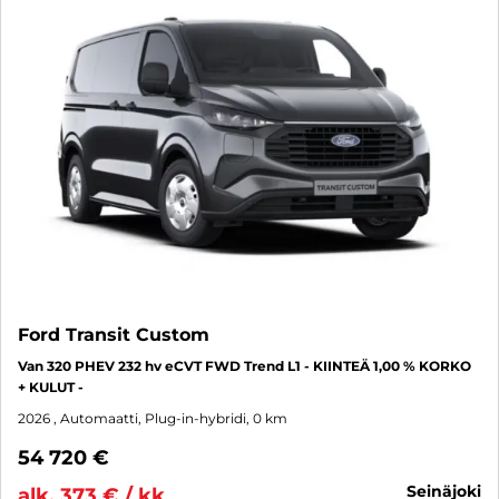
Ford Transit Custom
Van 320 PHEV 232 hv eCVT FWD Trend L1 - KIINTEÄ 1,00 % KORKO
+ KULUT -
2026
, Automaatti, Plug-in-hybridi, 0 km
54 720 €
seinäjoki
alk. 373 € / kk