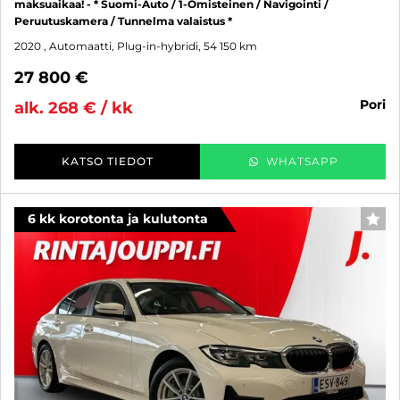
maksuaikaa! - * Suomi-Auto / 1-Omisteinen / Navigointi /
Peruutuskamera / Tunnelma valaistus *
2020
, Automaatti, Plug-in-hybridi, 54 150 km
27 800 €
pori
alk. 268 € / kk
KATSO TIEDOT
WHATSAPP
6 kk korotonta ja kulutonta
SUO