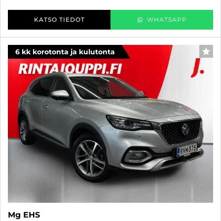
KATSO TIEDOT
WHATSAPP
6 kk korotonta ja kulutonta
SUO
Mg EHS