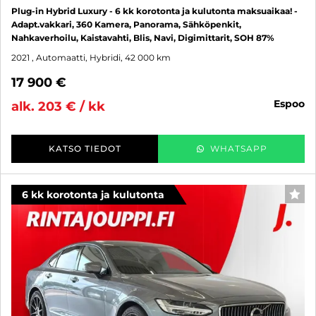
Plug-in Hybrid Luxury - 6 kk korotonta ja kulutonta maksuaikaa! -
Adapt.vakkari, 360 Kamera, Panorama, Sähköpenkit,
Nahkaverhoilu, Kaistavahti, Blis, Navi, Digimittarit, SOH 87%
2021
, Automaatti, Hybridi, 42 000 km
17 900 €
espoo
alk. 203 € / kk
KATSO TIEDOT
WHATSAPP
6 kk korotonta ja kulutonta
SUO