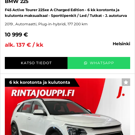
BMW 225
F45 Active Tourer 225xe A Charged Edition - 6 kk korotonta ja
kulutonta maksuaikaa! - Sporttipenkit / Led / Tutkat - J. autoturva
2019
, Automaatti, Plug-in-hybridi, 177 200 km
10 999 €
helsinki
alk. 137 € / kk
KATSO TIEDOT
WHATSAPP
6 kk korotonta ja kulutonta
SUO