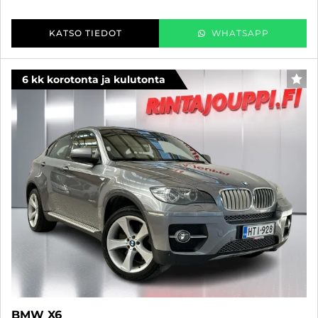
KATSO TIEDOT
WHATSAPP
6 kk korotonta ja kulutonta
SUO
BMW X6