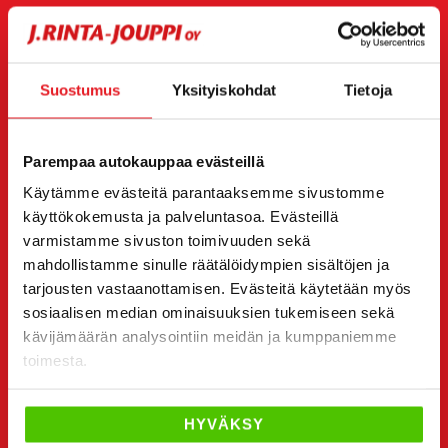
BMW X6 – Urheilullinen katumaasturi,
joka yhdistää voiman ja tyylin
BMW X6
on luksusluokan katumaasturi, joka tarjoaa
Suostumus
Yksityiskohdat
Tietoja
yhdistelmän vaikuttavaa muotoilua, huipputason
teknologiaa ja poikkeuksellista ajettavuutta. Sen
Parempaa autokauppaa evästeillä
sporttinen ulkonäkö, joka yhdistää SUV:n ja coupén
Käytämme evästeitä parantaaksemme sivustomme
piirteet, tekee siitä erottuvan ja erikoisen valinnan
käyttökokemusta ja palveluntasoa. Evästeillä
autoilijoille, jotka arvostavat ajonautintoa ja
varmistamme sivuston toimivuuden sekä
yksilöllisyyttä.
BMW X6
on täydellinen valinta niille,
mahdollistamme sinulle räätälöidympien sisältöjen ja
jotka haluavat nauttia luksuksesta ja dynaamisesta
tarjousten vastaanottamisen. Evästeitä käytetään myös
sosiaalisen median ominaisuuksien tukemiseen sekä
ajamisesta, mutta eivät halua tinkiä
kävijämäärän analysointiin meidän ja kumppaniemme
käytännöllisyydestä.
toimesta.
Moottorivaihtoehdot ja suorituskyky
HYVÄKSY
BMW X6 on saatavilla useilla eri