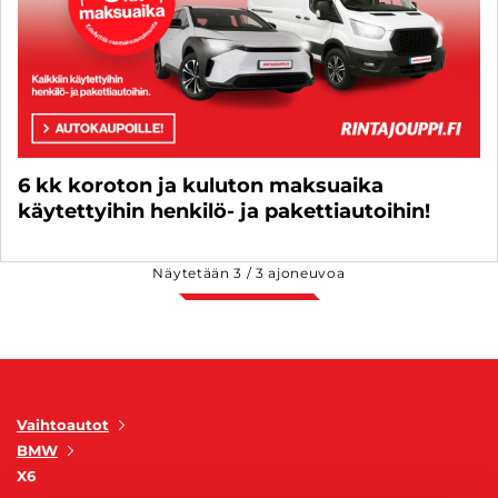
6 kk koroton ja kuluton maksuaika
käytettyihin henkilö- ja pakettiautoihin!
Näytetään
3
/
3
ajoneuvoa
Vaihtoautot
BMW
X6