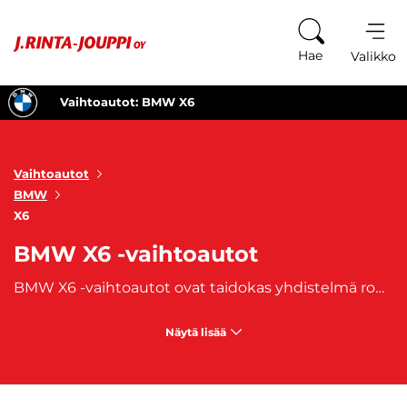
Siirry sisältöön
Hae
Valikko
Vaihtoautot: BMW X6
Vaihtoautot
BMW
X6
BMW X6 -vaihtoautot
BMW X6 -vaihtoautot ovat taidokas yhdistelmä rohkeaa coupé-muotoilua ja voimakasta suorituskykyä. Tämän suurikokoisen SUV:n vangitseva ulkonäkö heijastaa sen voimaa ja ylellisyyttä. Korkealaatuiset materiaalit, tarkka muotoilu ja innovatiiviset ratkaisut luovat ympäristön, joka yhdistää mukavuuden ja tyylikkyyden. Jos etsit suurta ja ylellistä SUV:ta, joka tarjoaa yhdistelmän luksusta, voimaa ja tyyliä, BMW X6 -vaihtoautot ovat ehdottomasti tutustumisen arvoisia. Tutustu valikoimaamme ja löydä juuri sinulle sopiva BMW X6 -vaihtoauto.
Näytä lisää