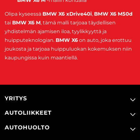
BMW X6 M
-mallin kohdalla
Olipa kyseessä
BMW X6 xDrive40i
,
BMW X6 M50d
tai
BMW X6 M
, tämä malli tarjoaa täydellisen
yhdistelmän ajamisen iloa, tyylikkyyttä ja
huipputeknologian.
BMW X6
on auto, joka erottuu
joukosta ja tarjoaa huippuluokan kokemuksen niin
kaupungissa kuin maantiellä.
YRITYS
AUTOLIIKKEET
AUTOHUOLTO