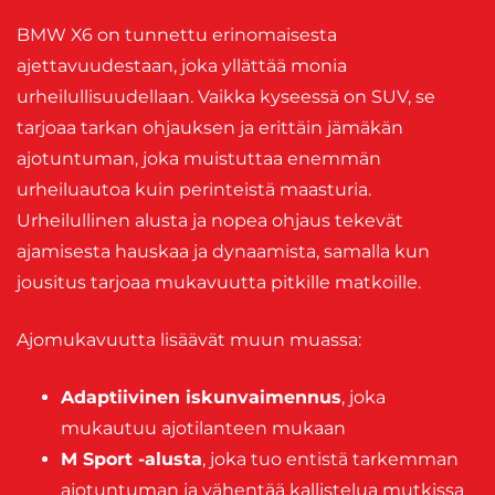
BMW X6 on tunnettu erinomaisesta
ajettavuudestaan, joka yllättää monia
urheilullisuudellaan. Vaikka kyseessä on SUV, se
tarjoaa tarkan ohjauksen ja erittäin jämäkän
ajotuntuman, joka muistuttaa enemmän
urheiluautoa kuin perinteistä maasturia.
Urheilullinen alusta ja nopea ohjaus tekevät
ajamisesta hauskaa ja dynaamista, samalla kun
jousitus tarjoaa mukavuutta pitkille matkoille.
Ajomukavuutta lisäävät muun muassa:
Adaptiivinen iskunvaimennus
, joka
mukautuu ajotilanteen mukaan
M Sport -alusta
, joka tuo entistä tarkemman
ajotuntuman ja vähentää kallistelua mutkissa