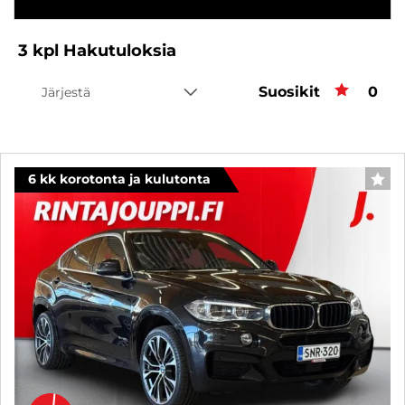
3
kpl
Hakutuloksia
Suosikit
Suos
0
Järjestä
6 kk korotonta ja kulutonta
SUO