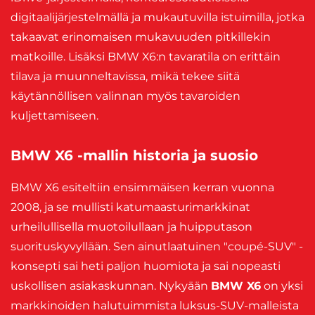
digitaalijärjestelmällä ja mukautuvilla istuimilla, jotka
takaavat erinomaisen mukavuuden pitkillekin
matkoille. Lisäksi BMW X6:n tavaratila on erittäin
tilava ja muunneltavissa, mikä tekee siitä
käytännöllisen valinnan myös tavaroiden
kuljettamiseen.
BMW X6 -mallin historia ja suosio
BMW X6 esiteltiin ensimmäisen kerran vuonna
2008, ja se mullisti katumaasturimarkkinat
urheilullisella muotoilullaan ja huipputason
suorituskyvyllään. Sen ainutlaatuinen "coupé-SUV" -
konsepti sai heti paljon huomiota ja sai nopeasti
uskollisen asiakaskunnan. Nykyään
BMW X6
on yksi
markkinoiden halutuimmista luksus-SUV-malleista