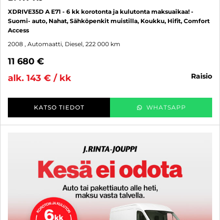
XDRIVE35D A E71 - 6 kk korotonta ja kulutonta maksuaikaa! -
Suomi- auto, Nahat, Sähköpenkit muistilla, Koukku, Hifit, Comfort
Access
2008
, Automaatti, Diesel, 222 000 km
11 680 €
raisio
alk. 143 € / kk
KATSO TIEDOT
WHATSAPP