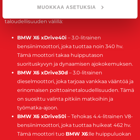
moottorivaihtoehdoilla, jotka tarjoavat täydellisen
MUOKKAA ASETUKSIA
tasapainon tehokkuuden, suorituskyvyn ja
taloudellisuuden välillä:
BMW X6 xDrive40i
– 3.0-litrainen
bensiinimoottori, joka tuottaa noin 340 hv.
Tämä moottori takaa huipputason
suorituskyvyn ja dynaamisen ajokokemuksen.
BMW X6 xDrive30d
– 3.0-litrainen
dieselmoottori, joka tarjoaa vankkaa vääntöä ja
erinomaisen polttoainetaloudellisuuden. Tämä
on suosittu valinta pitkiin matkoihin ja
työmatka-ajoon.
BMW X6 xDrive50i
– Tehokas 4.4-litrainen V8-
bensiinimoottori, joka tuottaa huikeat 462 hv.
Tämä moottori tuo
BMW X6
:lle huippuluokan