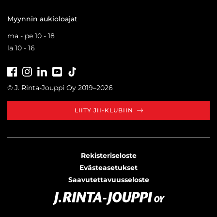
Myynnin aukioloajat
ma - pe 10 - 18
la 10 - 16
Facebook
Instagram
LinkedIn
Youtube
Tiktok
© J. Rinta-Jouppi Oy 2019–2026
LIITY JII-KLUBIIN
Rekisteriseloste
Evästeasetukset
Saavutettavuusseloste