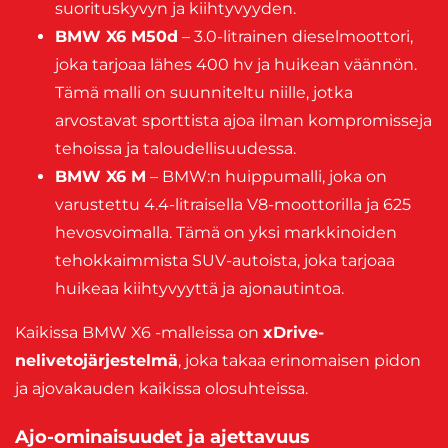
suorituskyvyn ja kiihtyvyyden.
BMW X6 M50d
– 3.0-litrainen dieselmoottori,
joka tarjoaa lähes 400 hv ja huikean väännön.
Tämä malli on suunniteltu niille, jotka
arvostavat sporttista ajoa ilman kompromisseja
tehoissa ja taloudellisuudessa.
BMW X6 M
– BMW:n huippumalli, joka on
varustettu 4.4-litraisella V8-moottorilla ja 625
hevosvoimalla. Tämä on yksi markkinoiden
tehokkaimmista SUV-autoista, joka tarjoaa
huikeaa kiihtyvyyttä ja ajonautintoa.
Kaikissa BMW X6 -malleissa on
xDrive-
nelivetojärjestelmä
, joka takaa erinomaisen pidon
ja ajovakauden kaikissa olosuhteissa.
Ajo-ominaisuudet ja ajettavuus