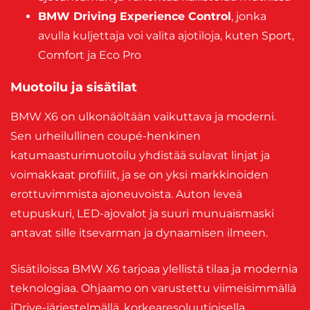
BMW Driving Experience Control
, jonka
avulla kuljettaja voi valita ajotiloja, kuten Sport,
Comfort ja Eco Pro
Muotoilu ja sisätilat
BMW X6 on ulkonäöltään vaikuttava ja moderni.
Sen urheilullinen coupé-henkinen
katumaasturimuotoilu yhdistää sulavat linjat ja
voimakkaat profiilit, ja se on yksi markkinoiden
erottuvimmista ajoneuvoista. Auton leveä
etupuskuri, LED-ajovalot ja suuri munuaismaski
antavat sille itsevarman ja dynaamisen ilmeen.
Sisätiloissa BMW X6 tarjoaa ylellistä tilaa ja modernia
teknologiaa. Ohjaamo on varustettu viimeisimmällä
iDrive-järjestelmällä, korkearesoluutioisella