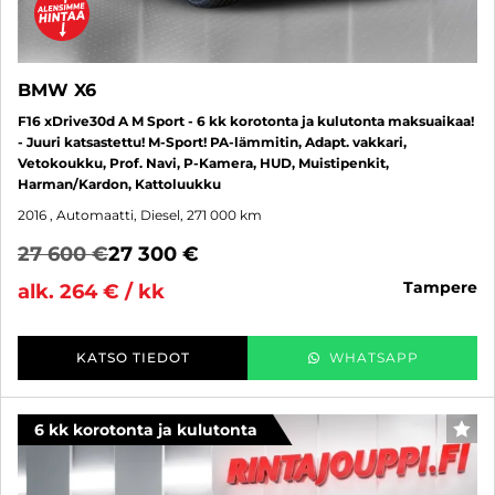
BMW X6
F16 xDrive30d A M Sport - 6 kk korotonta ja kulutonta maksuaikaa!
- Juuri katsastettu! M-Sport! PA-lämmitin, Adapt. vakkari,
Vetokoukku, Prof. Navi, P-Kamera, HUD, Muistipenkit,
Harman/Kardon, Kattoluukku
2016
, Automaatti, Diesel, 271 000 km
27 600 €
27 300 €
tampere
alk. 264 € / kk
KATSO TIEDOT
WHATSAPP
6 kk korotonta ja kulutonta
SUO