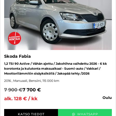
Skoda Fabia
1,2 TSI 90 Active / Vähän ajettu / Jakohihna vaihdettu 2026 - 6 kk
korotonta ja kulutonta maksuaikaa! - Suomi-auto / Vakkari /
Moottorilämmitin sisäyksiköllä / Jakopää tehty /2026
2016
, Manuaali, Bensiini, 115 000 km
7 900 €
7 700 €
oulu
alk. 128 € / kk
KATSO TIEDOT
WHATSAPP