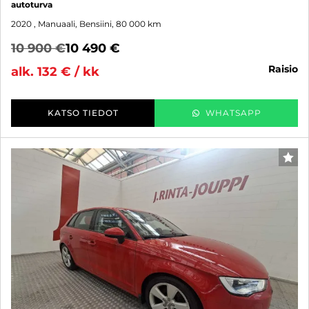
autoturva
2020
, Manuaali, Bensiini, 80 000 km
10 900 €
10 490 €
raisio
alk. 132 € / kk
KATSO TIEDOT
WHATSAPP
SUO