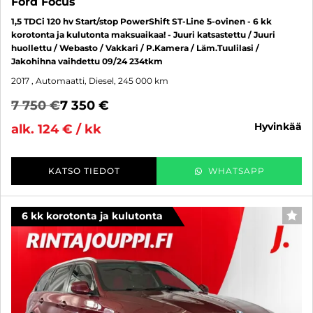
Ford Focus
1,5 TDCi 120 hv Start/stop PowerShift ST-Line 5-ovinen - 6 kk
korotonta ja kulutonta maksuaikaa! - Juuri katsastettu / Juuri
huollettu / Webasto / Vakkari / P.Kamera / Läm.Tuulilasi /
Jakohihna vaihdettu 09/24 234tkm
2017
, Automaatti, Diesel, 245 000 km
7 750 €
7 350 €
hyvinkää
alk. 124 € / kk
KATSO TIEDOT
WHATSAPP
6 kk korotonta ja kulutonta
SUO