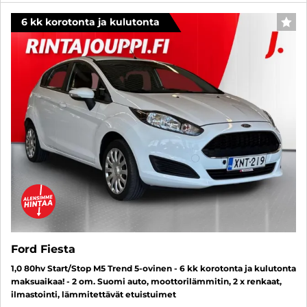
6 kk korotonta ja kulutonta
SUO
Ford Fiesta
1,0 80hv Start/Stop M5 Trend 5-ovinen - 6 kk korotonta ja kulutonta
maksuaikaa! - 2 om. Suomi auto, moottorilämmitin, 2 x renkaat,
ilmastointi, lämmitettävät etuistuimet