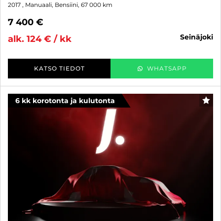
2017
, Manuaali, Bensiini, 67 000 km
7 400 €
seinäjoki
alk. 124 € / kk
KATSO TIEDOT
WHATSAPP
6 kk korotonta ja kulutonta
SUO