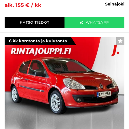
seinäjoki
alk. 155 € / kk
KATSO TIEDOT
WHATSAPP
6 kk korotonta ja kulutonta
SUO