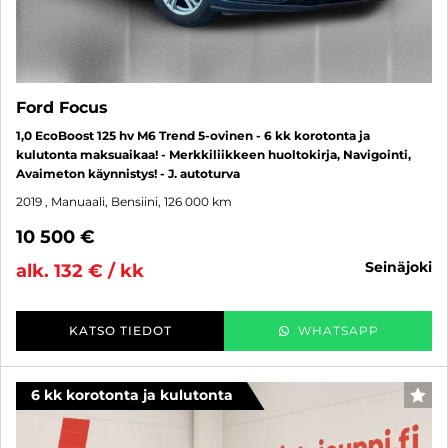
Ford Focus
1,0 EcoBoost 125 hv M6 Trend 5-ovinen - 6 kk korotonta ja
kulutonta maksuaikaa! - Merkkiliikkeen huoltokirja, Navigointi,
Avaimeton käynnistys! - J. autoturva
2019
, Manuaali, Bensiini, 126 000 km
10 500 €
seinäjoki
alk. 132 € / kk
KATSO TIEDOT
WHATSAPP
6 kk korotonta ja kulutonta
SUO