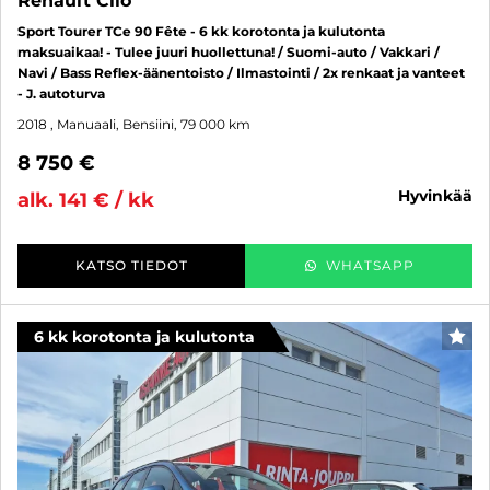
Renault Clio
Sport Tourer TCe 90 Fête - 6 kk korotonta ja kulutonta
maksuaikaa! - Tulee juuri huollettuna! / Suomi-auto / Vakkari /
Navi / Bass Reflex-äänentoisto / Ilmastointi / 2x renkaat ja vanteet
- J. autoturva
2018
, Manuaali, Bensiini, 79 000 km
8 750 €
hyvinkää
alk. 141 € / kk
KATSO TIEDOT
WHATSAPP
6 kk korotonta ja kulutonta
SUO