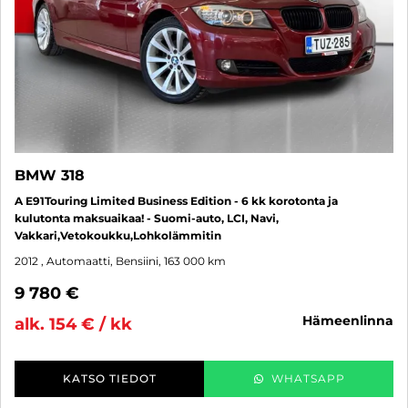
BMW 318
A E91Touring Limited Business Edition - 6 kk korotonta ja
kulutonta maksuaikaa! - Suomi-auto, LCI, Navi,
Vakkari,Vetokoukku,Lohkolämmitin
2012
, Automaatti, Bensiini, 163 000 km
9 780 €
hämeenlinna
alk. 154 € / kk
KATSO TIEDOT
WHATSAPP