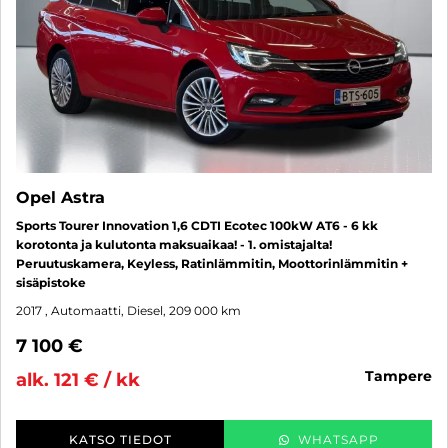
Opel Astra
Sports Tourer Innovation 1,6 CDTI Ecotec 100kW AT6 - 6 kk
korotonta ja kulutonta maksuaikaa! - 1. omistajalta!
Peruutuskamera, Keyless, Ratinlämmitin, Moottorinlämmitin +
sisäpistoke
2017
, Automaatti, Diesel, 209 000 km
7 100 €
tampere
alk. 121 € / kk
KATSO TIEDOT
WHATSAPP