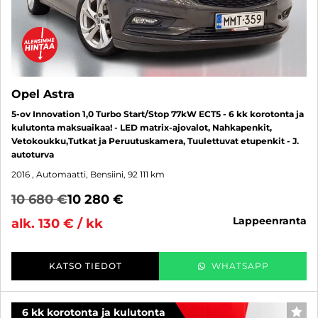
Opel Astra
5-ov Innovation 1,0 Turbo Start/Stop 77kW ECT5 - 6 kk korotonta ja
kulutonta maksuaikaa! - LED matrix-ajovalot, Nahkapenkit,
Vetokoukku,Tutkat ja Peruutuskamera, Tuulettuvat etupenkit - J.
autoturva
2016
, Automaatti, Bensiini, 92 111 km
10 680 €
10 280 €
lappeenranta
alk. 130 € / kk
KATSO TIEDOT
WHATSAPP
6 kk korotonta ja kulutonta
SUO