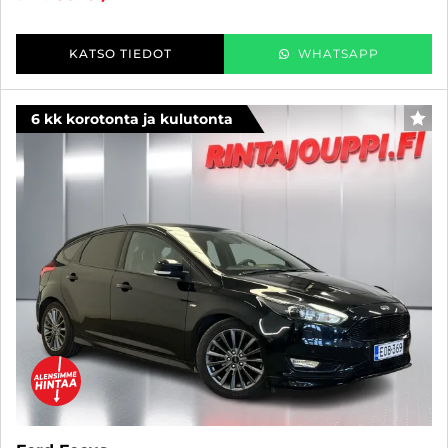
KATSO TIEDOT
WHATSAPP
6 kk korotonta ja kulutonta
SUO