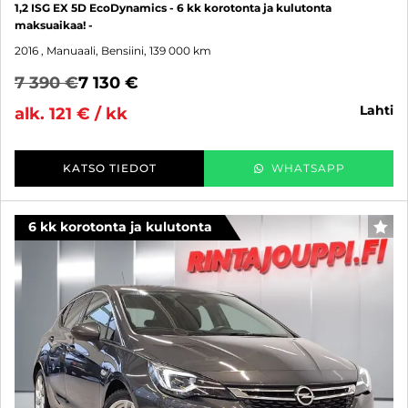
1,2 ISG EX 5D EcoDynamics - 6 kk korotonta ja kulutonta
maksuaikaa! -
2016
, Manuaali, Bensiini, 139 000 km
7 390 €
7 130 €
lahti
alk. 121 € / kk
KATSO TIEDOT
WHATSAPP
6 kk korotonta ja kulutonta
SUO