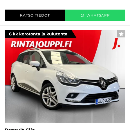
KATSO TIEDOT
WHATSAPP
6 kk korotonta ja kulutonta
SUO