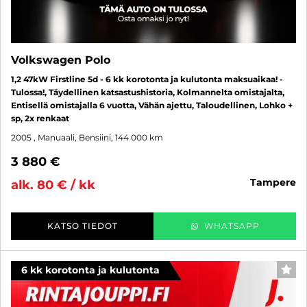
Volkswagen Polo
1,2 47kW Firstline 5d - 6 kk korotonta ja kulutonta maksuaikaa! -
Tulossa!, Täydellinen katsastushistoria, Kolmannelta omistajalta,
Entisellä omistajalla 6 vuotta, Vähän ajettu, Taloudellinen, Lohko +
sp, 2x renkaat
2005
, Manuaali, Bensiini, 144 000 km
3 880 €
tampere
alk. 80 € / kk
KATSO TIEDOT
WHATSAPP
6 kk korotonta ja kulutonta
SUO