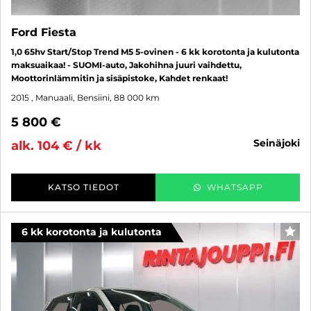
Ford Fiesta
1,0 65hv Start/Stop Trend M5 5-ovinen - 6 kk korotonta ja kulutonta
maksuaikaa! - SUOMI-auto, Jakohihna juuri vaihdettu,
Moottorinlämmitin ja sisäpistoke, Kahdet renkaat!
2015
, Manuaali, Bensiini, 88 000 km
5 800 €
seinäjoki
alk. 104 € / kk
KATSO TIEDOT
WHATSAPP
6 kk korotonta ja kulutonta
SUO