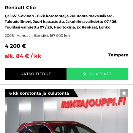
Renault Clio
1,2 16V 3-ovinen - 6 kk korotonta ja kulutonta maksuaikaa! -
Taloudellinen!, Juuri katsastettu, Jakohihna vaihdettu 07 / 26,
Tuulilasi vaihdettu 07 / 26, Huoltokirja, 2x Renkaat, Lohko
2006
, Manuaali, Bensiini, 167 000 km
4 200 €
tampere
alk. 84 € / kk
KATSO TIEDOT
WHATSAPP
6 kk korotonta ja kulutonta
SUO