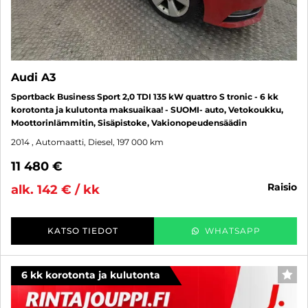
Audi A3
Sportback Business Sport 2,0 TDI 135 kW quattro S tronic - 6 kk
korotonta ja kulutonta maksuaikaa! - SUOMI- auto, Vetokoukku,
Moottorinlämmitin, Sisäpistoke, Vakionopeudensäädin
2014
, Automaatti, Diesel, 197 000 km
11 480 €
raisio
alk. 142 € / kk
KATSO TIEDOT
WHATSAPP
6 kk korotonta ja kulutonta
SUO