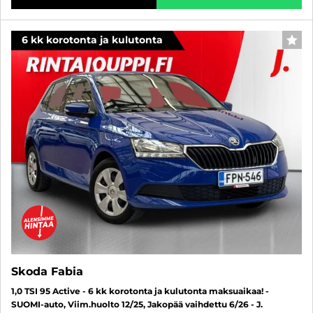
6 kk korotonta ja kulutonta
SUO
Skoda Fabia
1,0 TSI 95 Active - 6 kk korotonta ja kulutonta maksuaikaa! -
SUOMI-auto, Viim.huolto 12/25, Jakopää vaihdettu 6/26 - J.