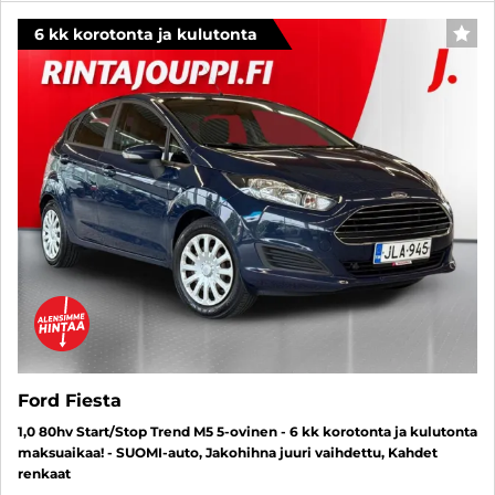
6 kk korotonta ja kulutonta
SUO
Ford Fiesta
1,0 80hv Start/Stop Trend M5 5-ovinen - 6 kk korotonta ja kulutonta
maksuaikaa! - SUOMI-auto, Jakohihna juuri vaihdettu, Kahdet
renkaat