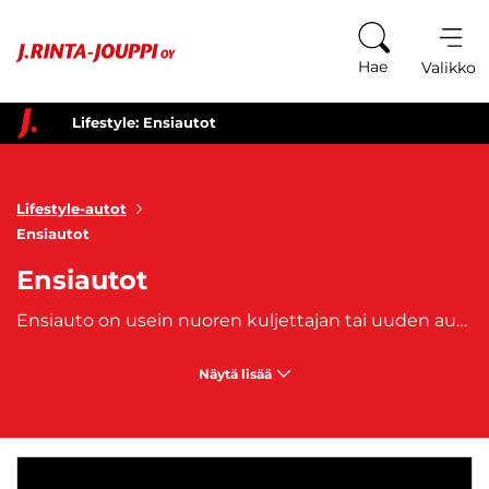
Siirry sisältöön
Hae
Valikko
Lifestyle: Ensiautot
Lifestyle-autot
Ensiautot
Ensiautot
Ensiauto on usein nuoren kuljettajan tai uuden autoilijan ensimmäinen ajoneuvo – ja sen valinta on tärkeä askel kohti sujuvaa ja turvallista arkea. Meiltä J. Rinta-Joupilta löydät laajan valikoiman käytettyjä ensiautoja, jotka ovat edullisia, luotettavia ja polttoainetaloudellisia.
Näytä lisää