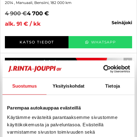
2014
, Manuaali, Bensiini, 182 000 km
4 900 €
4 700 €
seinäjoki
alk. 91 € / kk
KATSO TIEDOT
WHATSAPP
6 kk korotonta ja kulutonta
SUO
Suostumus
Yksityiskohdat
Tietoja
Parempaa autokauppaa evästeillä
Käytämme evästeitä parantaaksemme sivustomme
käyttökokemusta ja palveluntasoa. Evästeillä
varmistamme sivuston toimivuuden sekä