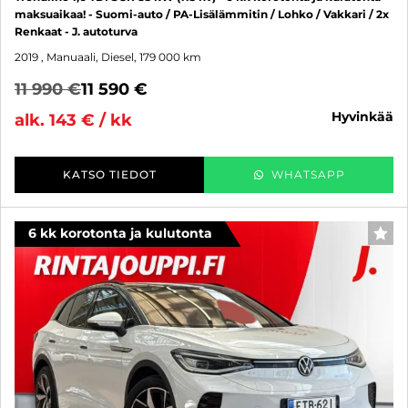
maksuaikaa! - Suomi-auto / PA-Lisälämmitin / Lohko / Vakkari / 2x
Renkaat - J. autoturva
2019
, Manuaali, Diesel, 179 000 km
11 990 €
11 590 €
hyvinkää
alk. 143 € / kk
KATSO TIEDOT
WHATSAPP
6 kk korotonta ja kulutonta
SUO