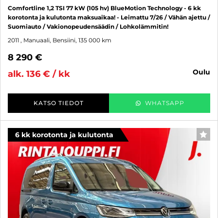
Comfortline 1,2 TSI 77 kW (105 hv) BlueMotion Technology - 6 kk
korotonta ja kulutonta maksuaikaa! - Leimattu 7/26 / Vähän ajettu /
Suomiauto / Vakionopeudensäädin / Lohkolämmitin!
2011
, Manuaali, Bensiini, 135 000 km
8 290 €
oulu
alk. 136 € / kk
KATSO TIEDOT
WHATSAPP
6 kk korotonta ja kulutonta
SUO