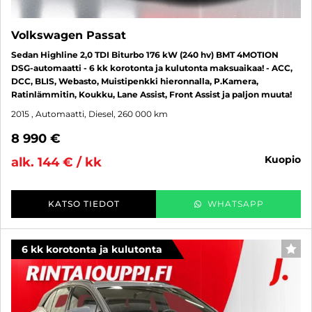
Volkswagen Passat
Sedan Highline 2,0 TDI Biturbo 176 kW (240 hv) BMT 4MOTION
DSG-automaatti - 6 kk korotonta ja kulutonta maksuaikaa! - ACC,
DCC, BLIS, Webasto, Muistipenkki hieronnalla, P.Kamera,
Ratinlämmitin, Koukku, Lane Assist, Front Assist ja paljon muuta!
2015
, Automaatti, Diesel, 260 000 km
8 990 €
kuopio
alk. 144 € / kk
KATSO TIEDOT
WHATSAPP
6 kk korotonta ja kulutonta
SUO