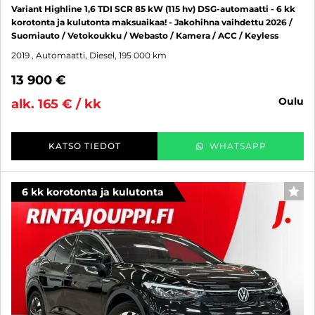
Variant Highline 1,6 TDI SCR 85 kW (115 hv) DSG-automaatti - 6 kk
korotonta ja kulutonta maksuaikaa! - Jakohihna vaihdettu 2026 /
Suomiauto / Vetokoukku / Webasto / Kamera / ACC / Keyless
2019
, Automaatti, Diesel, 195 000 km
13 900 €
oulu
alk. 165 € / kk
KATSO TIEDOT
WHATSAPP
6 kk korotonta ja kulutonta
SUO