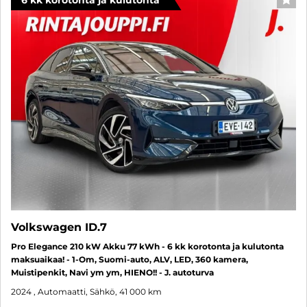
6 kk korotonta ja kulutonta
SUO
Volkswagen ID.7
Pro Elegance 210 kW Akku 77 kWh - 6 kk korotonta ja kulutonta
maksuaikaa! - 1-Om, Suomi-auto, ALV, LED, 360 kamera,
Muistipenkit, Navi ym ym, HIENO!! - J. autoturva
2024
, Automaatti, Sähkö, 41 000 km