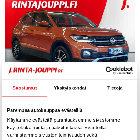
Suostumus
Yksityiskohdat
Tietoja
Volkswagen T-Cross
Style 1,0 TSI 85 kW DSG-automaatti - 6 kk korotonta ja kulutonta
Parempaa autokauppaa evästeillä
maksuaikaa! - Hyvin varusteltu T-Cross, jakohihna 1/2026! - J.
autoturva
Käytämme evästeitä parantaaksemme sivustomme
2020
, Automaatti, Bensiini, 52 000 km
käyttökokemusta ja palveluntasoa. Evästeillä
varmistamme sivuston toimivuuden sekä
21 500 €
21 180 €