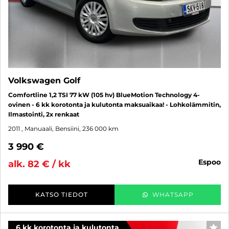
Volkswagen Golf
Comfortline 1,2 TSI 77 kW (105 hv) BlueMotion Technology 4-
ovinen - 6 kk korotonta ja kulutonta maksuaikaa! - Lohkolämmitin,
Ilmastointi, 2x renkaat
2011
, Manuaali, Bensiini, 236 000 km
3 990 €
espoo
alk. 82 € / kk
KATSO TIEDOT
WHATSAPP
6 kk korotonta ja kulutonta