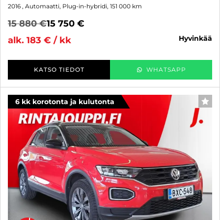
2016
, Automaatti, Plug-in-hybridi, 151 000 km
15 880 €
15 750 €
hyvinkää
alk. 183 € / kk
KATSO TIEDOT
WHATSAPP
6 kk korotonta ja kulutonta
SUO