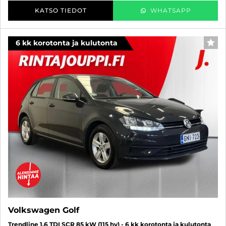
KATSO TIEDOT
WHATSAPP
6 kk korotonta ja kulutonta
SUO
Volkswagen Golf
Trendline 1,6 TDI SCR 85 kW (115 hv) - 6 kk korotonta ja kulutonta