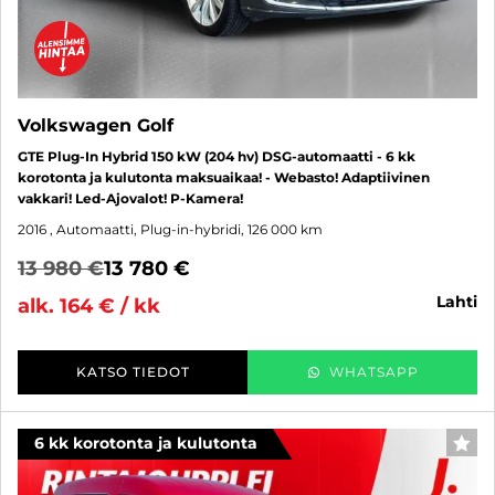
Volkswagen Golf
GTE Plug-In Hybrid 150 kW (204 hv) DSG-automaatti - 6 kk
korotonta ja kulutonta maksuaikaa! - Webasto! Adaptiivinen
vakkari! Led-Ajovalot! P-Kamera!
2016
, Automaatti, Plug-in-hybridi, 126 000 km
13 980 €
13 780 €
lahti
alk. 164 € / kk
KATSO TIEDOT
WHATSAPP
6 kk korotonta ja kulutonta
SUO