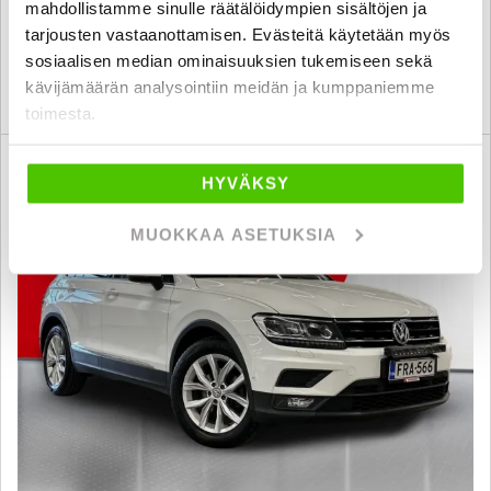
mahdollistamme sinulle räätälöidympien sisältöjen ja
lahti
alk. 223 € / kk
tarjousten vastaanottamisen. Evästeitä käytetään myös
sosiaalisen median ominaisuuksien tukemiseen sekä
kävijämäärän analysointiin meidän ja kumppaniemme
KATSO TIEDOT
WHATSAPP
toimesta.
6 kk korotonta ja kulutonta
SUO
HYVÄKSY
MUOKKAA ASETUKSIA