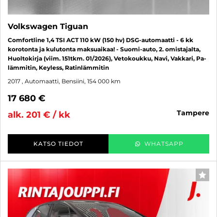
Volkswagen Tiguan
Comfortline 1,4 TSI ACT 110 kW (150 hv) DSG-automaatti - 6 kk
korotonta ja kulutonta maksuaikaa! - Suomi-auto, 2. omistajalta,
Huoltokirja (viim. 151tkm. 01/2026), Vetokoukku, Navi, Vakkari, Pa-
lämmitin, Keyless, Ratinlämmitin
2017
, Automaatti, Bensiini, 154 000 km
17 680 €
tampere
alk. 201 € / kk
KATSO TIEDOT
WHATSAPP
SUO