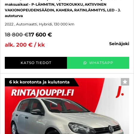
maksuaikaa! - P-LÄMMITIN, VETOKOUKKU, AKTIIVINEN
VAKIONOPEUDENSÄÄDIN, KAMERA, RATINLÄMMITYS, LED - J.
autoturva
2022
, Automaatti, Hybridi, 130 000 km
18 800 €
17 600 €
seinäjoki
alk. 200 € / kk
KATSO TIEDOT
WHATSAPP
6 kk korotonta ja kulutonta
SUO