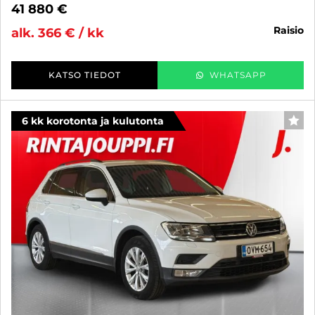
41 880 €
raisio
alk. 366 € / kk
KATSO TIEDOT
WHATSAPP
6 kk korotonta ja kulutonta
SUO