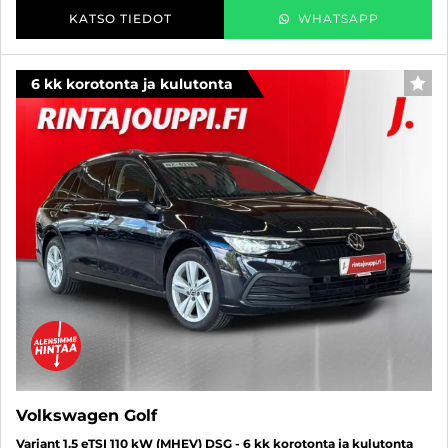
KATSO TIEDOT
WHATSAPP
6 kk korotonta ja kulutonta
SUO
Volkswagen Golf
Variant 1,5 eTSI 110 kW (MHEV) DSG - 6 kk korotonta ja kulutonta