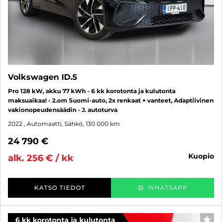
Volkswagen ID.5
Pro 128 kW, akku 77 kWh - 6 kk korotonta ja kulutonta
maksuaikaa! - 2.om Suomi-auto, 2x renkaat + vanteet, Adaptiivinen
vakionopeudensäädin - J. autoturva
2022
, Automaatti, Sähkö, 130 000 km
24 790 €
kuopio
alk. 256 € / kk
KATSO TIEDOT
WHATSAPP
6 kk korotonta ja kulutonta