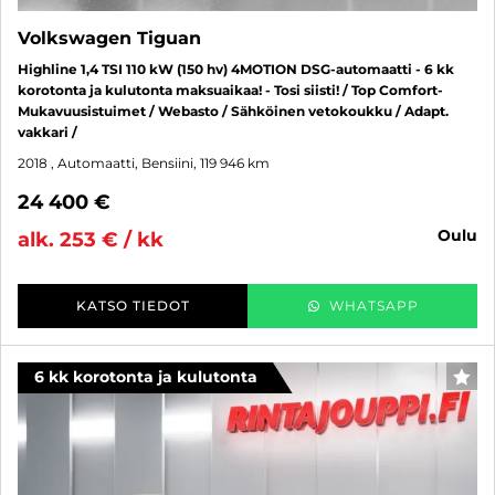
Volkswagen Tiguan
Highline 1,4 TSI 110 kW (150 hv) 4MOTION DSG-automaatti - 6 kk
korotonta ja kulutonta maksuaikaa! - Tosi siisti! / Top Comfort-
Mukavuusistuimet / Webasto / Sähköinen vetokoukku / Adapt.
vakkari /
2018
, Automaatti, Bensiini, 119 946 km
24 400 €
oulu
alk. 253 € / kk
KATSO TIEDOT
WHATSAPP
6 kk korotonta ja kulutonta
SUO