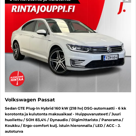
SUO
Volkswagen Passat
Sedan GTE Plug-In Hybrid 160 kW (218 hv) DSG-automaatti - 6 kk
korotonta ja kulutonta maksuaikaa! - Huippuvarusteet! / Juuri
huollettu / SOH 83,4% / Dynaudio / Digimittaristo / Panorama /
Koukku / Ergo-comfort kulj. istuin hieronnalla / LED / ACC - J.
autoturva