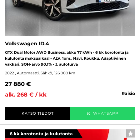
Volkswagen ID.4
GTX Dual Motor AWD Business, akku 77 kWh - 6 kk korotonta ja
kulutonta maksuaikaa! - ALV, 1om., Navi, Koukku, Adaptiivinen
vakkari, SOH-arvo 90,1% - J. autoturva
2022
, Automaatti, Sähkö, 126 000 km
27 880 €
raisio
alk. 268 € / kk
KATSO TIEDOT
WHATSAPP
6 kk korotonta ja kulutonta
SUO