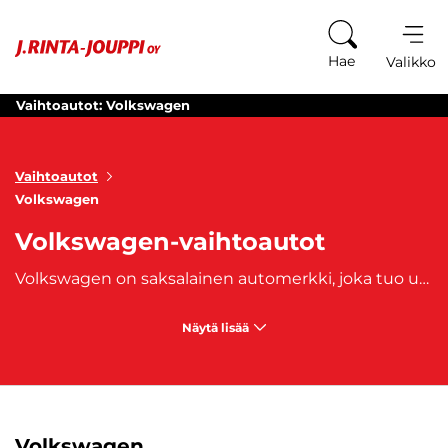
Siirry sisältöön
Hae
Valikko
Vaihtoautot: Volkswagen
Vaihtoautot
Volkswagen
Volkswagen-vaihtoautot
Volkswagen on saksalainen automerkki, joka tuo uusimmat innovaatiot ja laatuautot koko kansan ulottuville. Tuttavammin Volkkarina ja Volsuna tunnetun autonvalmistajan valikoimaan kuuluvat pakettiautot, kaupunkimaasturit, tila-autot ja henkilöautot. Volkswagen tuli tunnetuksi vuonna 1937 kansanautostaan VW Kuplasta ja valmistaa edelleen mm. klassikoksi muodostunutta
Näytä lisää
Volkswagen