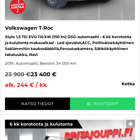
Volkswagen T-Roc
Style 1,5 TSI EVO 110 kW (150 hv) DSG-automaatti - 6 kk korotonta
ja kulutonta maksuaikaa! - Led ajovalot,ACC, Polttoainekäyttöinen
lisälämmitin kaukosäädöllä,Peruutuskamera, Sähkökäyttöinen
takaluukku, Navi
2019
, Automaatti, Bensiini, 34 000 km
23 900 €
23 400 €
kotka
alk. 244 € / kk
KATSO TIEDOT
WHATSAPP
6 kk korotonta ja kulutonta
SUO