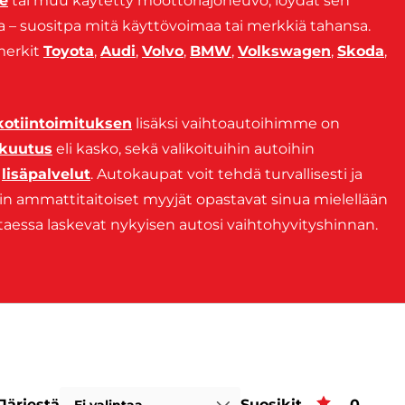
e
tai muu käytetty moottoriajoneuvo, löydät sen
ta – suositpa mitä käyttövoimaa tai merkkiä tahansa.
merkit
Toyota
,
Audi
,
Volvo
,
BMW
,
Volkswagen
,
Skoda
,
kotiintoimituksen
lisäksi vaihtoautoihimme on
kuutus
eli kasko, sekä valikoituihin autoihin
t
lisäpalvelut
. Autokaupat voit tehdä turvallisesti ja
upin ammattitaitoiset myyjät opastavat sinua mielellään
ittaessa laskevat nykyisen autosi vaihtohyvityshinnan.
Järjestä
Suosikit
Suosiki
0