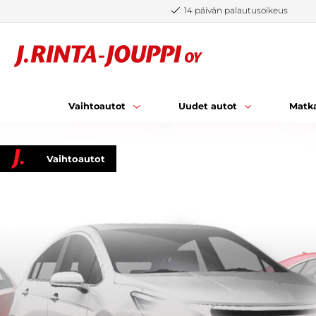
Siirry sisältöön
14 päivän palautusoikeus
Vaihtoautot
Uudet autot
Matka
Vaihtoautot