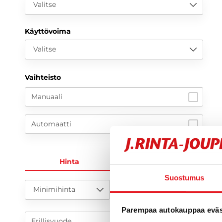
Valitse
Käyttövoima
Valitse
Vaihteisto
Manuaali
Automaatti
Hinta
KK-erä
Suostumus
Minimihinta
Maksimihinta
Parempaa autokauppaa eväst
Erillisvuode