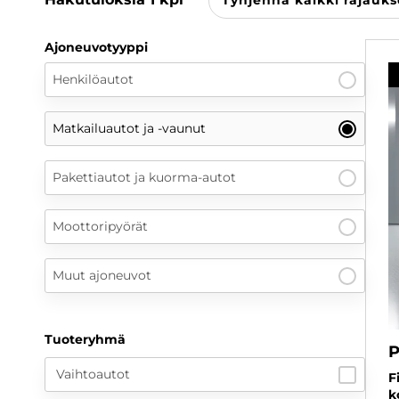
Tyhjennä kaikki rajauks
Ajoneuvotyyppi
Henkilöautot
Matkailuautot ja -vaunut
Pakettiautot ja kuorma-autot
Moottoripyörät
Muut ajoneuvot
Tuoteryhmä
P
Vaihtoautot
F
k