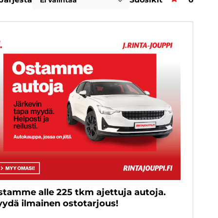
Ei valintaa
inta
stamme alle 225 tkm ajettuja autoja.
yydä ilmainen ostotarjous!