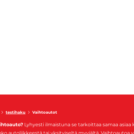
testihaku
Vaihtoautot
aihtoauto?
Lyhyesti ilmaistuna se tarkoittaa samaa asiaa 
ko autoliikkeestä tai yksityiseltä myyjältä. Vaihtoautoa vo