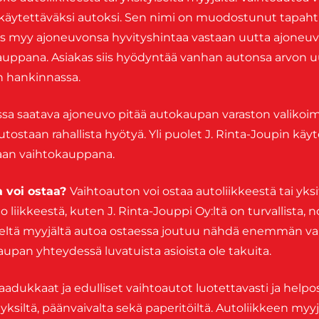
käytettäväksi autoksi. Sen nimi on muodostunut tapaht
as myy ajoneuvonsa hyvityshintaa vastaan uutta ajoneuv
auppana. Asiakas siis hyödyntää vanhan autonsa arvon u
n hankinnassa.
ssa saatava ajoneuvo pitää autokaupan varaston valikoim
utostaan rahallista hyötyä. Yli puolet J. Rinta-Joupin käy
aan vaihtokauppana.
a voi ostaa?
Vaihtoauton voi ostaa autoliikkeestä tai yksi
 liikkeestä, kuten J. Rinta-Jouppi Oy:ltä on turvallista,
iseltä myyjältä autoa ostaessa joutuu nähdä enemmän vai
upan yhteydessä luvatuista asioista ole takuita.
adukkaat ja edulliset vaihtoautot luotettavasti ja helpost
ätyksiltä, päänvaivalta sekä paperitöiltä. Autoliikkeen myy