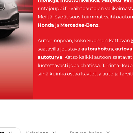
mönkijä
,
moottorikelkka
,
vesijetti
,
ven
rintajouppi.fi -vaihtoautojen valikoimas
Meiltä löydät suosituimmat vaihtoauto
Honda
ja
Mercedes-Benz
.
Auton nopean, koko Suomen kattavan
saatavilla joustava
autorahoitus
,
autova
autoturva
. Katso kaikki autoon saatava
luotettavasti jopa chatissa. J. Rinta-Jo
siinä kuinka ostaa käytetty auto ja tarv