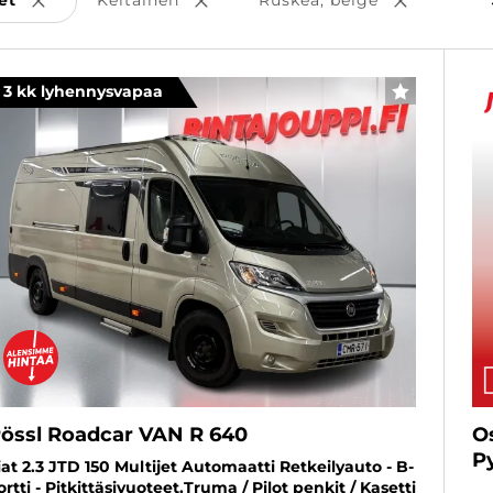
et
Keltainen
Ruskea, beige
Poista valinta
Poista valinta
Poista val
3 kk lyhennysvapaa
SUOSIKKI
össl Roadcar VAN R 640
O
P
iat 2.3 JTD 150 Multijet Automaatti Retkeilyauto - B-
ortti - Pitkittäsivuoteet,Truma / Pilot penkit / Kasetti