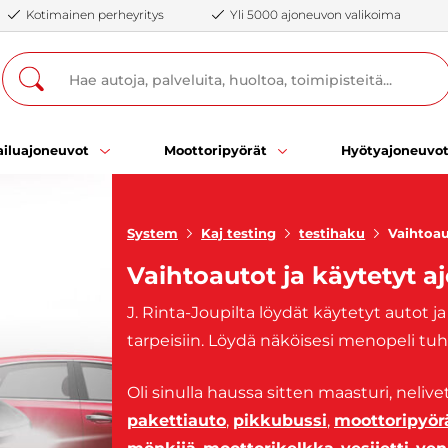
Kotimainen perheyritys
Yli 5000 ajoneuvon valikoima
iluajoneuvot
Moottoripyörät
Hyötyajoneuvo
System
Kaj testing
testihaku
Vaihtoa
Vaihtoautot ja käytetyt a
J. Rinta-Joupilta löydät käytetyt autot 
tarpeisiin. Löydä näköisesi menopeli tu
Oli sinulla haussa sitten maasturi, neli
pakettiauto
,
pikkubussi
,
moottoripyör