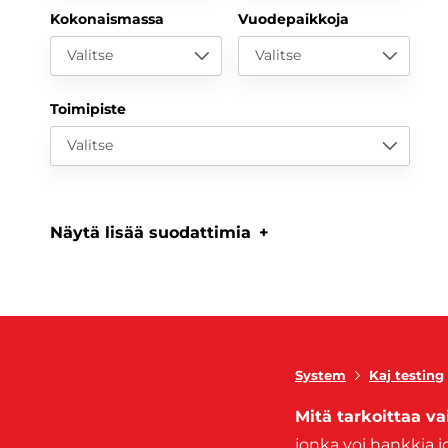
Kokonaismassa
Vuodepaikkoja
Valitse
Valitse
Toimipiste
Valitse
Näytä lisää suodattimia
System
Kaj testing
Mitä tarkoittaa v
jonka voi hankkia jo