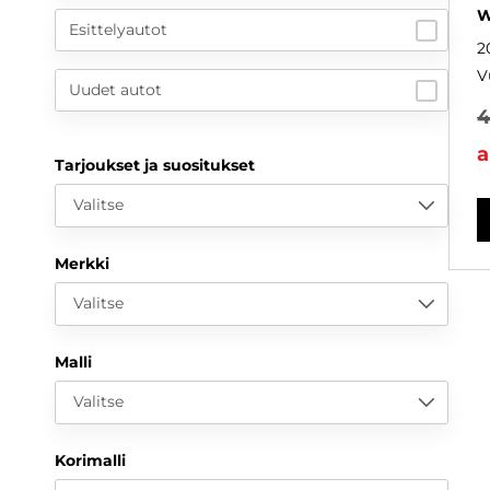
W
Esittelyautot
2
V
Uudet autot
4
a
Tarjoukset ja suositukset
Valitse
Merkki
Valitse
Malli
Valitse
Korimalli