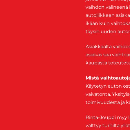
vaihdon välineenä 
autoliikkeen asiak
ikään kuin vaihtok
täysin uuden auto
Asiakkaalta vaihdo
asiakas saa vaihtoa
kaupasta toteutet
Mistä vaihtoautoj
Käytetyn auton osto
vaivatonta. Yksity
toimivuudesta ja ka
Rinta-Jouppi myy la
välttyy turhilta yll