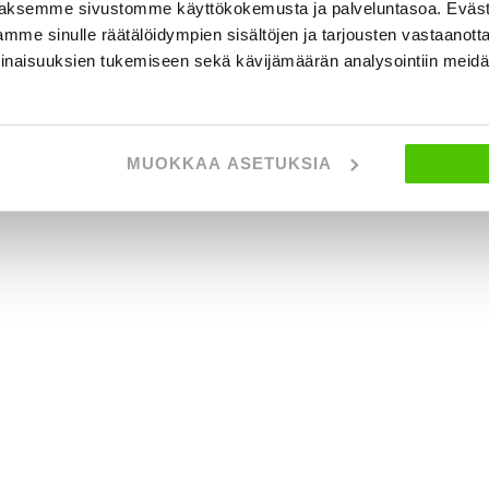
aksemme sivustomme käyttökokemusta ja palveluntasoa. Eväst
mme sinulle räätälöidympien sisältöjen ja tarjousten vastaanott
inaisuuksien tukemiseen sekä kävijämäärän analysointiin mei
MUOKKAA ASETUKSIA