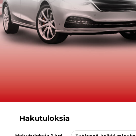
Hakutuloksia
Hakutuloksia
1
kpl