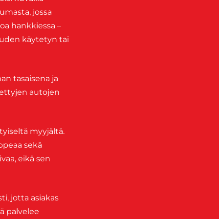
umasta, jossa
oa hankkiessa –
uden käytetyn tai
an tasaisena ja
tettyjen autojen
tyiseltä myyjältä.
 nopeaa sekä
vaa, eikä sen
i, jotta asiakas
jä palvelee