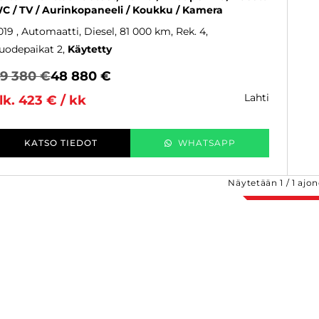
C / TV / Aurinkopaneeli / Koukku / Kamera
019
, Automaatti, Diesel, 81 000 km, Rek. 4,
uodepaikat 2
Käytetty
9 380 €
48 880 €
lahti
lk. 423 € / kk
KATSO TIEDOT
WHATSAPP
Näytetään
1
/
1
ajon