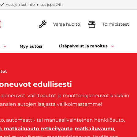
Autojen kotiintoimitus jopa 24h
Varaa huolto
Toimipisteet
t
Lisäpalvelut ja rahoitus
Myy autosi
utot
joneuvot edullisesti
ja ajoneuvot, vaihtoautot ja moottoriajoneuvot kaikkiin
hansien autojen laajasta valikoimastamme!
veto, automaatti- tai manuaalivaihteinen henkilöauto,
ä
,
matkailuauto
,
retkeilyauto
,
matkailuvaunu
,